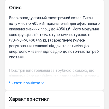
Опис
Високопродуктивний електричний котел Титан
потужністю 405 кВт призначений для ефективного
опалення значних площ до 4050 м². Його модульна
конструкція з п'ятьма ступенями потужності
(90+90+90+90+45 кВт) забезпечує гнучке
регулювання теплової віддачі та оптимізацію
енергоспоживання відповідно до поточних потреб
системи.
Пристрій виготовлений за трубною схемою, що
підвищує його надійність та довговічність, а також
адаптований для інтеграції з теплоакумуляторами.
Читати повністю
В якості нагрівальних елементів
використовуються розвантажені блок-ТЕНи з
високоякісної нержавіючої сталі, що гарантує їх
Характеристики
тривалий термін служби та стійкість до корозії.