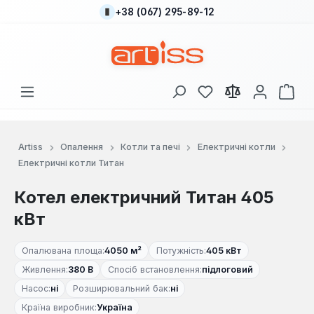
+38 (067) 295-89-12
Перейти до основного вмісту
У вас є 0 у списку
Кош
Artiss
Опалення
Котли та печі
Електричні котли
Електричні котли Титан
Котел електричний Титан 405
кВт
Опалювана площа:
4050 м²
Потужність:
405 кВт
Живлення:
380 В
Спосіб встановлення:
підлоговий
Насос:
ні
Розширювальний бак:
ні
Країна виробник:
Україна