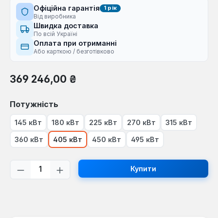
Офіційна гарантія
1 рік
Від виробника
Швидка доставка
По всій Україні
Оплата при отриманні
Або карткою / безготівково
Звичайна ціна:
369 246,00 ₴
Виберіть
Потужність
145 кВт
180 кВт
225 кВт
270 кВт
315 кВт
360 кВт
405 кВт
450 кВт
495 кВт
Кількість товару: Введіть потрібну кі
Купити