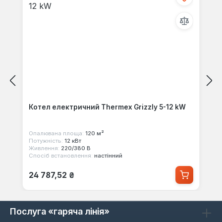
Котел електричний Thermex Grizzly 5-12 kW
Опалювана площа:
120 м²
Потужність:
12 кВт
Живлення:
220/380 В
Спосіб встановлення:
настінний
Звичайна ціна:
24 787,52 ₴
Послуга «гаряча лінія»