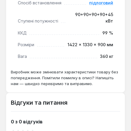
Можливість каскадного підключення та
Спосіб встановлення
підлоговий
телеметрії:
Дозволяє інтегрувати котел у
90+90+90+90+45
складніші системи управління та дистанційного
Ступені потужності
кВт
моніторингу, що є важливим для промислових
об'єктів та великих комерційних приміщень.
ККД
99 %
Розміри
1422 × 1330 × 900 мм
Цей електричний котел є оптимальним рішенням
для опалення великих виробничих,
Вага
360 кг
адміністративних або житлових приміщень, де
потрібна висока потужність та точне регулювання
Виробник може змінювати характеристики товару без
температури. Його застосування особливо
попередження. Помітили помилку в описі? Напишіть
доцільне в умовах, коли відсутня можливість
нам — швидко перевіримо та виправимо.
підключення до газової магістралі або як
додаткове джерело тепла для оптимізації витрат
при використанні багатотарифних лічильників
Відгуки та питання
електроенергії.
0 з 0 відгуків