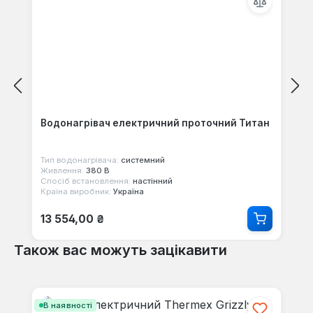
Водонагрівач електричний проточний Титан
Тип водонагрівача:
системний
Живлення:
380 В
Спосіб встановлення:
настінний
Країна виробник:
Україна
Звичайна ціна:
13 554,00 ₴
Також вас можуть зацікавити
Пропустити галерею продуктів
В наявності