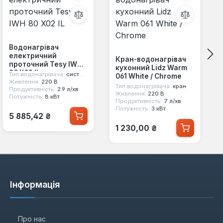
Водонагрівач
електричний
Кран-водонагрівач
проточний Tesy IWH
кухонний Lidz Warm
80 X02 IL
Тип водонагрівача:
системний
061 White / Chrome
Живлення:
220 В
Тип водонагрівача:
кран
Продуктивність:
2.9 л/хв
Живлення:
220 В
Потужність:
8 кВт
Продуктивність:
7 л/хв
Потужність:
3 кВт
Звичайна ціна:
5 885,42 ₴
Звичайна ціна:
1 230,00 ₴
Інформація
Про нас