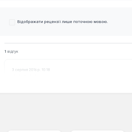
Відображати рецензії лише поточною мовою.
1
відгук
3 серпня 2016 р. 10:18
Огляд з рейтингом 5 з 5 зірок
Напор хороший, вода гаряча. Маленький, але працює чу