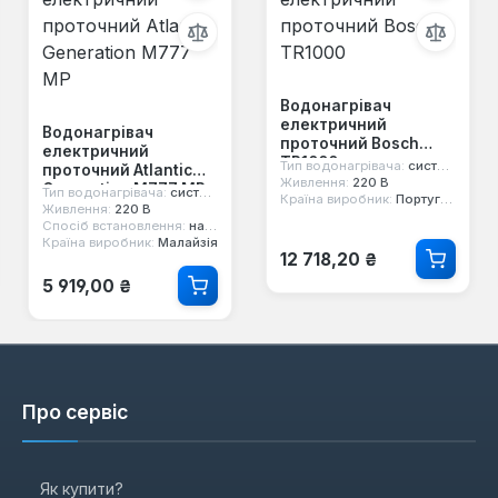
Водонагрівач
електричний
Водонагрівач
проточний Bosch
електричний
TR1000
Тип водонагрівача:
системний
проточний Atlantic
Живлення:
220 В
Generation M777 MP
Тип водонагрівача:
системний
Країна виробник:
Португалія
Живлення:
220 В
Спосіб встановлення:
настінний
Країна виробник:
Малайзія
Звичайна ціна:
12 718,20 ₴
Звичайна ціна:
5 919,00 ₴
Про сервіс
Як купити?