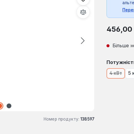
альте
Пере
Звичайна ці
456,00
Більше н
Виберіть
Потужніст
4 кВт
5 
(Ця опці
Номер продукту:
138597