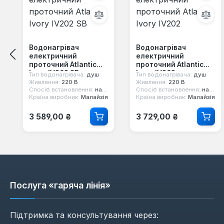
Водонагрівач
Водонагрівач
електричний
електричний
проточний Atlantic
проточний Atlantic
Ivory IV202 SB
Ivory IV202
Тип водонагрівача:
душ
Тип водонагрівача:
душ
Живлення:
220 В
Живлення:
220 В
Спосіб встановлення:
настінний
Спосіб встановлення:
настінний
Країна виробник:
Малайзія
Країна виробник:
Малайзія
Звичайна ціна:
Звичайна ціна:
3 589,00 ₴
3 729,00 ₴
Послуга «гаряча лінія»
Підтримка та консультування через: