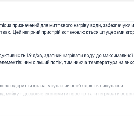
micus призначений для миттєвого нагріву води, забезпечуюч
ствах. Цей напірний пристрій встановлюється штуцерами вгор
уктивність 1.9 л/хв, здатний нагрівати воду до максимально
лементів: чим більший потік, тим нижча температура на виход
ісля відкриття крана, усуваючи необхідність очікування.
ід мийку» дозволяє економити простір та інтегрувати водона
є легкість налаштування та експлуатації пристрою.
micus є ефективним рішенням для точкового забезпечення га
я кухонь, невеликих ванних кімнат, майстерень або офісів, де 