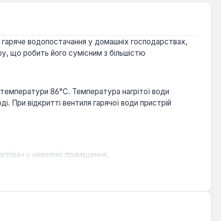
и гаряче водопостачання у домашніх господарствах,
у, що робить його сумісним з більшістю
ї температури 86°С. Температура нагрітої води
і. При відкритті вентиля гарячої води пристрій
грівач у невеликі приміщення.
рячою водою, де потрібна швидка подача води без
використання гарячої води є періодичним, а простір