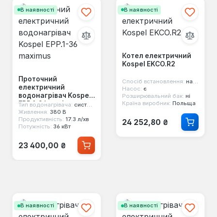
В наявності
В наявності
Котел електричний
Kospel EKCO.R2
Проточний
Спосіб встановлення:
настінний
електричний
Насос:
є
водонагрівач Kospel
Розширювальний бак:
ні
EPP.1-36 maximus
Країна виробник:
Польща
Тип водонагрівача:
системний
Живлення:
380 В
Звичайна ціна:
Продуктивність:
17.3 л/хв
24 252,80 ₴
Потужність:
36 кВт
Звичайна ціна:
23 400,00 ₴
В наявності
В наявності