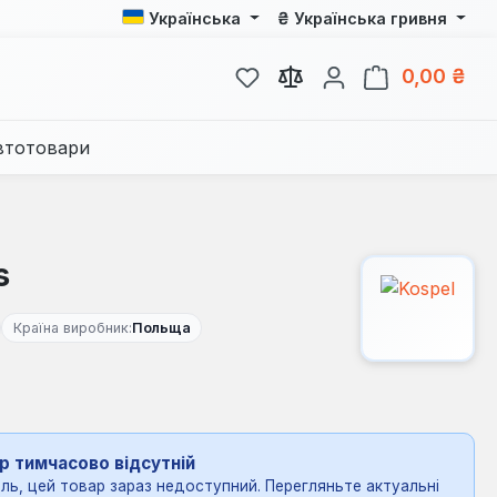
₴
Українська
Українська гривня
У вас є 0 у списку бажань
Кош
0,00 ₴
втотовари
s
Країна виробник:
Польща
р тимчасово відсутній
ль, цей товар зараз недоступний. Перегляньте актуальні