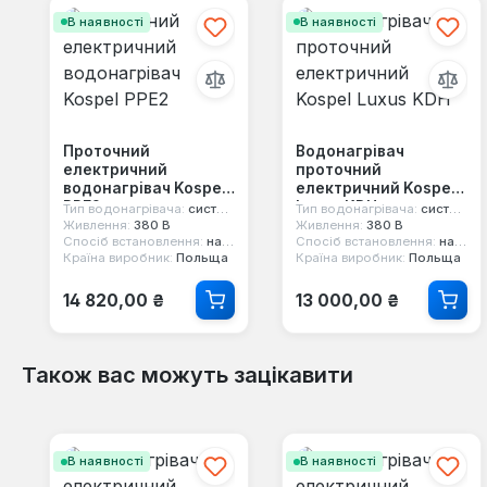
Залиште відгук!
В наявності
В наявності
Діліться своїм досвідом з іншими клієнтами.
Написати відгук
Проточний
Водонагрівач
електричний
проточний
водонагрівач Kospel
електричний Kospel
PPE2
Luxus KDH
Тип водонагрівача:
системний
Тип водонагрівача:
системний
Живлення:
380 В
Живлення:
380 В
Спосіб встановлення:
настінний
Спосіб встановлення:
настінний
Країна виробник:
Польща
Країна виробник:
Польща
Звичайна ціна:
Звичайна ціна:
14 820,00 ₴
13 000,00 ₴
Також вас можуть зацікавити
Пропустити галерею продуктів
В наявності
В наявності