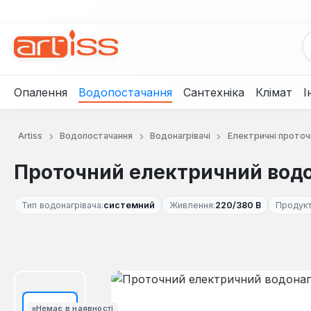
рейти до основного вмісту
Перейти до пошуку
Перейти до основної навігації
Опалення
Водопостачання
Сантехніка
Клімат
І
Artiss
Водопостачання
Водонагрівачі
Електричні проточн
Проточний електричний водон
Тип водонагрівача:
системний
Живлення:
220/380 В
Продукт
Пропустити галерею зображень
Немає в наявності