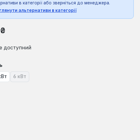
рнативи в категорії або зверніться до менеджера.
глянути альтернативи в категорії
на:
 ₴
е доступний
ь
кВт
6 кВт
я наразі недоступна.)
(Ця опція наразі недоступна.)