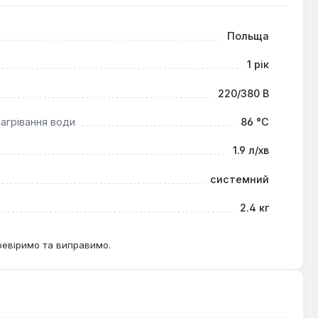
Польща
1 рік
220/380 В
агрівання води
86 °С
1.9 л/хв
системний
2.4 кг
ревіримо та виправимо.