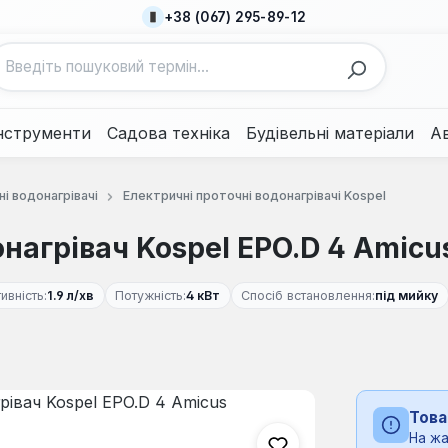
+38 (067) 295-89-12
нструменти
Садова техніка
Будівельні матеріали
А
і водонагрівачі
Електричні проточні водонагрівачі Kospel
агрівач Kospel EPO.D 4 Amicu
ивність:
1.9 л/хв
Потужність:
4 кВт
Спосіб встановлення:
під мийку
Това
На жа