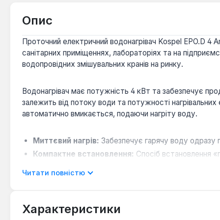
Опис
Проточний електричний водонагрівач Kospel EPO.D 4 A
санітарних приміщеннях, лабораторіях та на підприєм
водопровідних змішувальних кранів на ринку.
Водонагрівач має потужність 4 кВт та забезпечує прод
залежить від потоку води та потужності нагрівальних е
автоматично вмикається, подаючи нагріту воду.
Миттєвий нагрів:
Забезпечує гарячу воду одразу п
Компактне встановлення:
Спосіб встановлення «п
Просте керування:
Механічне керування забезпечу
Читати повністю
Проточний електричний водонагрівач Kospel EPO.D 4 A
великих об'ємів зберігання. Він ідеально підходить дл
Характеристики
обмежений.