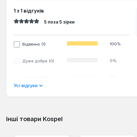
1 з 1 відгуків
5 поза 5 зірки
Середня оцінка 5 з 5 зірок
100%
Відмінно (1)
0%
Дуже добре (0)
0%
Хороший (0)
Усі відгуки
0%
допустимо (0)
0%
Незадовільно (0)
Інші товари Kospel
Пропустити галерею продуктів