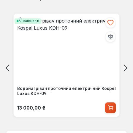
Пропустити галерею продуктів
В наявності
Водонагрівач проточний електричний Kospel
Luxus KDH-09
Звичайна ціна:
13 000,00 ₴