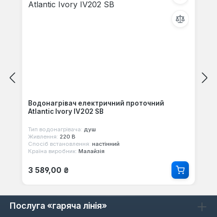
Водонагрівач електричний проточний
Atlantic Ivory IV202 SB
Тип водонагрівача:
душ
Живлення:
220 В
Спосіб встановлення:
настінний
Країна виробник:
Малайзія
Звичайна ціна:
3 589,00 ₴
Послуга «гаряча лінія»