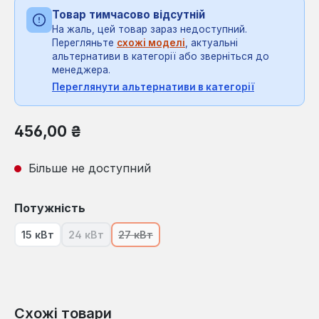
Товар тимчасово відсутній
На жаль, цей товар зараз недоступний.
Перегляньте
схожі моделі
, актуальні
альтернативи в категорії або зверніться до
менеджера.
Переглянути альтернативи в категорії
Звичайна ціна:
456,00 ₴
Більше не доступний
Виберіть
Потужність
15 кВт
24 кВт
27 кВт
(Ця опція наразі недоступна.)
(Ця опція наразі недоступна.)
Схожі товари