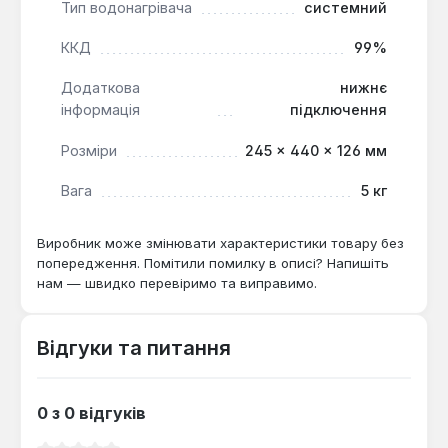
Тип водонагрівача
системний
значна кількість гарячої води без обмежень за
об'ємом. Він ефективно працює при тиску води
ККД
99%
від 0,1 до 0,6 МПа та підключається до трифазної
мережі 380 В через водні з'єднання Gw 1/2″.
Додаткова
нижнє
Модель Kospel PPE2-27.LCD є оптимальним
інформація
підключення
рішенням для великих домогосподарств, офісів
або невеликих комерційних об'єктів, де важлива
Розміри
245 × 440 × 126 мм
стабільна подача гарячої води та
Вага
5 кг
енергоефективність.
Виробник може змінювати характеристики товару без
попередження. Помітили помилку в описі? Напишіть
нам — швидко перевіримо та виправимо.
Відгуки та питання
0 з 0 відгуків