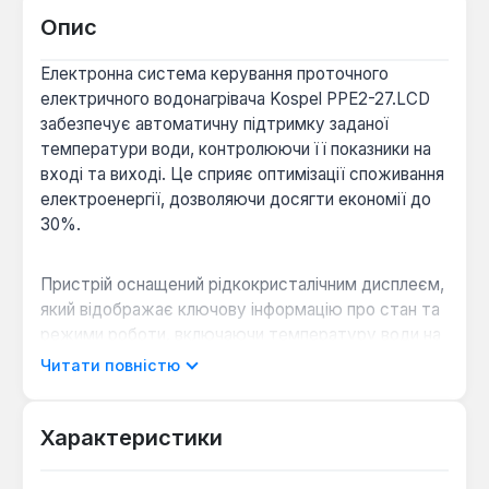
Опис
Електронна система керування проточного
електричного водонагрівача Kospel PPE2-27.LCD
забезпечує автоматичну підтримку заданої
температури води, контролюючи її показники на
вході та виході. Це сприяє оптимізації споживання
електроенергії, дозволяючи досягти економії до
30%.
Пристрій оснащений рідкокристалічним дисплеєм,
який відображає ключову інформацію про стан та
режими роботи, включаючи температуру води на
вході та виході, величину протоку та поточне
Читати повністю
значення потужності. Точне електронне керування
дозволяє встановлювати температуру в діапазоні
від 30 до 60 °C з точністю до 1 °С. Для підвищення
Характеристики
безпеки передбачена функція блокування
максимальної температури, що є актуальним для