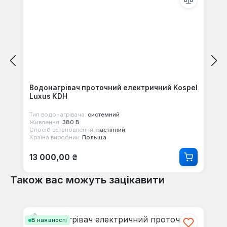
Водонагрівач проточний електричний Kospel
Luxus KDH
Тип водонагрівача:
системний
Живлення:
380 В
Спосіб встановлення:
настінний
Країна виробник:
Польща
Звичайна ціна:
13 000,00 ₴
Також вас можуть зацікавити
Пропустити галерею продуктів
В наявності