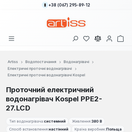
+38 (067) 295-89-12
Перейти до основного вмісту
У вас є 0 у списку
Кош
Artiss
Водопостачання
Водонагрівачі
Електричні проточні водонагрівачі
Електричні проточні водонагрівачі Kospel
Проточний електричний
водонагрівач Kospel PPE2-
27.LCD
Тип водонагрівача:
системний
Живлення:
380 В
Спосіб встановлення:
настінний
Країна виробник:
Польща