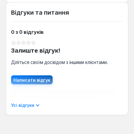
центрального опалення та простота експлуатації
роблять її зручним вибором для будь-якого
Відгуки та питання
домогосподарства.
0 з 0 відгуків
Середня оцінка 0 з 5 зірок
Залиште відгук!
Діліться своїм досвідом з іншими клієнтами.
Написати відгук
Відображати рецензії лише поточною
мовою.
Усі відгуки