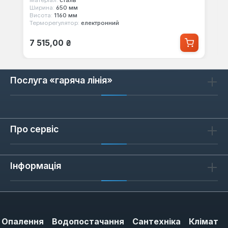
Матеріал:
сталь
Ширина:
650 мм
Висота:
1160 мм
Терморегулятор:
електронний
Звичайна ціна:
7 515,00 ₴
Послуга «гаряча лінія»
Про сервіс
Інформація
Опалення
Водопостачання
Сантехніка
Клімат