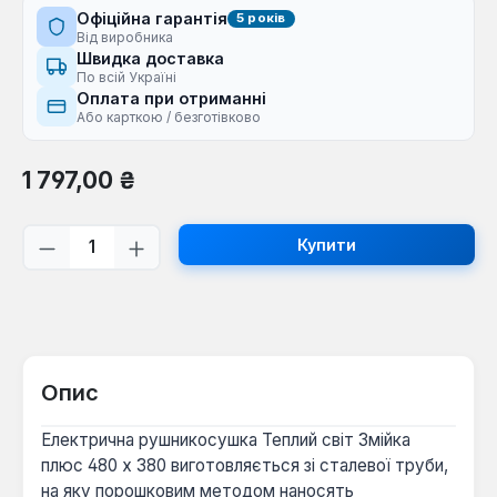
Офіційна гарантія
5 років
Від виробника
Швидка доставка
По всій Україні
Оплата при отриманні
Або карткою / безготівково
Звичайна ціна:
1 797,00 ₴
Кількість товару: Введіть потрібну кі
Купити
Опис
Електрична рушникосушка Теплий світ Змійка
плюс 480 х 380 виготовляється зі сталевої труби,
на яку порошковим методом наносять