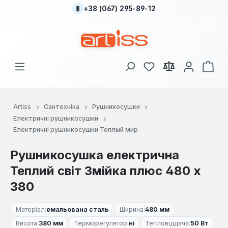
+38 (067) 295-89-12
Перейти до основного вмісту
У вас є 0 у списку
Кош
Artiss
Сантехніка
Рушникосушки
Електричні рушникосушки
Електричні рушникосушки Теплый мир
Рушникосушка електрична
Теплий світ Змійка плюс 480 х
380
Матеріал:
емальована сталь
Ширина:
480 мм
Висота:
380 мм
Терморегулятор:
ні
Тепловіддача:
50 Вт