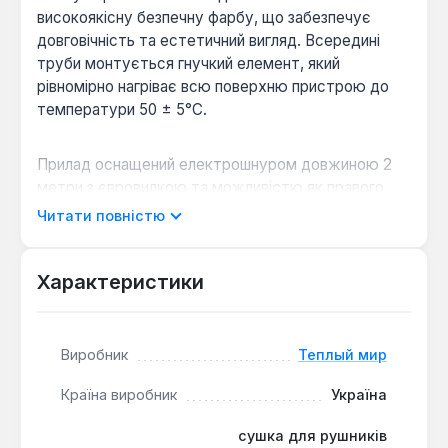
високоякісну безпечну фарбу, що забезпечує
довговічність та естетичний вигляд. Всередині
труби монтується гнучкий елемент, який
рівномірно нагріває всю поверхню пристрою до
температури 50 ± 5°С.
Прилад оснащений електрошнуром довжиною 2
метри з євровилкою та можливістю як правого,
так і лівого підключення, що забезпечує гнучкість
Читати повністю
у виборі місця встановлення. Завдяки
електричному живленню, рушникосушка не
потребує підключення до системи гарячого
Характеристики
водопостачання, що дозволяє використовувати її
цілий рік, навіть під час відключення гарячої води.
Виробник
Теплый мир
Простота монтажу:
Встановлення
Країна виробник
Україна
рушникосушки не вимагає залучення
сантехніків або перекриття води, що значно
сушка для рушників