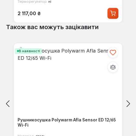
Терморегулятор:
ні
Звичайна ціна:
2 117,00 ₴
Також вас можуть зацікавити
Пропустити галерею продуктів
В наявності
Рушникосушка Polywarm Afla Sensor ED 12/65
Wi-Fi