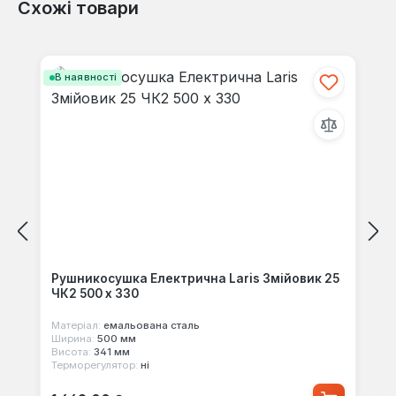
Схожі товари
Відгуків не знайдено. Поділіться
своїми знаннями з іншими.
Пропустити галерею продуктів
В наявності
Рушникосушка Електрична Laris Змійовик 25
ЧК2 500 х 330
Матеріал:
емальована сталь
Ширина:
500 мм
Висота:
341 мм
Терморегулятор:
ні
Звичайна ціна: