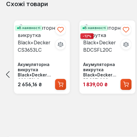
Схожі товари
Пропустити галерею продуктів
В наявності
В наявності
-12%
Акумуляторна
Акумуляторна
викрутка
викрутка
Black+Decker
Black+Decker
CS3653LC
BDCSFL20C
Звичайна ціна:
Ціна продажу:
2 656,16 ₴
1 839,00 ₴