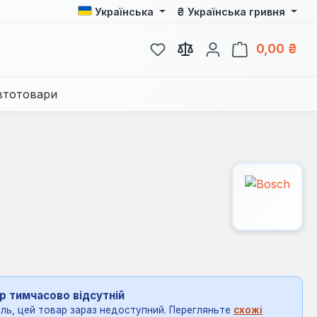
₴
Українська
Українська гривня
У вас є 0 у списку бажань
Кош
0,00 ₴
втотовари
р тимчасово відсутній
ль, цей товар зараз недоступний. Перегляньте
схожі