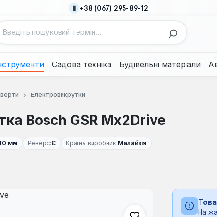
+38 (067) 295-89-12
нструменти
Садова техніка
Будівельні матеріали
А
оверти
Електровикрутки
ка Bosch GSR Mx2Drive
10 мм
Реверс:
Є
Країна виробник:
Малайзія
Това
На жа