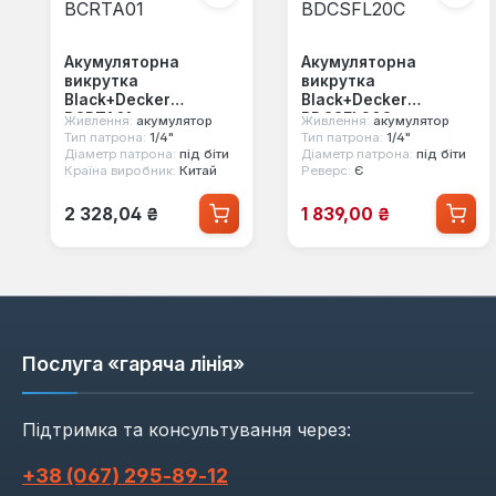
Акумуляторна
Акумуляторна
викрутка
викрутка
Black+Decker
Black+Decker
BCRTA01
BDCSFL20C
Живлення:
акумулятор
Живлення:
акумулятор
Тип патрона:
1/4"
Тип патрона:
1/4"
Діаметр патрона:
під біти
Діаметр патрона:
під біти
Країна виробник:
Китай
Реверс:
Є
Звичайна ціна:
Ціна продажу:
2 328,04 ₴
1 839,00 ₴
Послуга «гаряча лінія»
Підтримка та консультування через:
+38 (067) 295‑89‑12