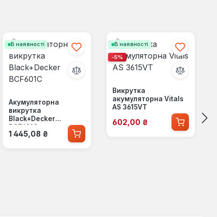
В наявності
В наявності
-5%
Викрутка
акумуляторна Vitals
Акумуляторна
AS 3615VT
викрутка
Ціна продажу:
Black+Decker
602,00 ₴
BCF601C
Звичайна ціна:
1 445,08 ₴