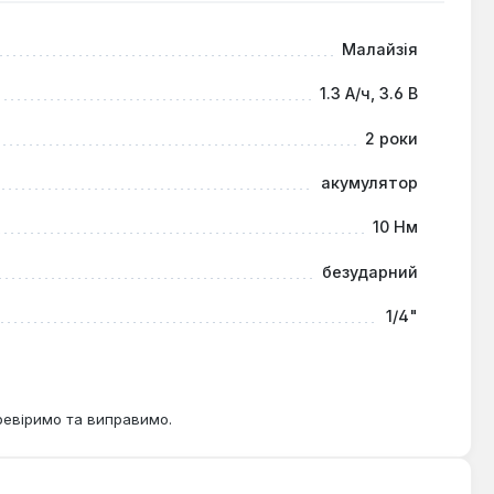
Малайзія
1.3 А/ч, 3.6 В
2 роки
акумулятор
10 Нм
безударний
1/4"
ревіримо та виправимо.