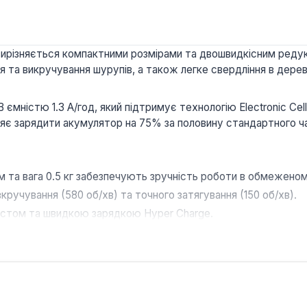
ирізняється компактними розмірами та двошвидкісним редук
 та викручування шурупів, а також легке свердління в дереви
ємністю 1.3 А/год, який підтримує технологію Electronic Cel
ляє зарядити акумулятор на 75% за половину стандартного ча
 та вага 0.5 кг забезпечують зручність роботи в обмеженом
ручування (580 об/хв) та точного затягування (150 об/хв).
хистом та швидкою зарядкою Hyper Charge.
ного серійного вкручування та вбудований світлодіод для осв
монтажних робіт, складання меблів, ремонту електроніки та 
я домашнього використання.