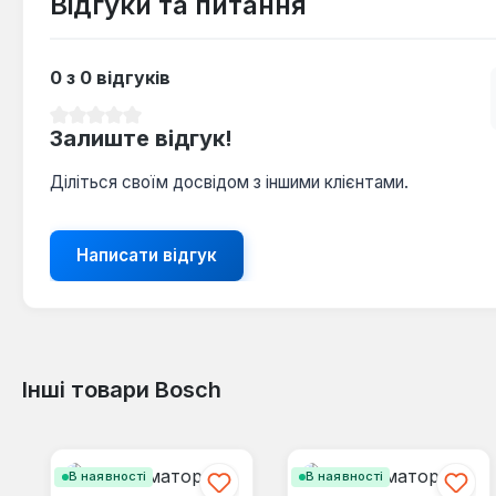
Відгуки та питання
0 з 0 відгуків
Середня оцінка 0 з 5 зірок
Залиште відгук!
Діліться своїм досвідом з іншими клієнтами.
Написати відгук
Інші товари Bosch
Пропустити галерею продуктів
В наявності
В наявності