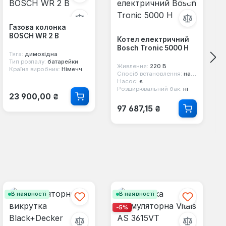
Газова колонка
BOSCH WR 2 B
Котел електричний
Bosch Tronic 5000 H
Тяга:
димохідна
Тип розпалу:
батарейки
Живлення:
220 В
Країна виробник:
Німеччина
Спосіб встановлення:
настінний
Насос:
є
Розширювальний бак:
ні
Звичайна ціна:
23 900,00 ₴
Звичайна ціна:
97 687,15 ₴
В наявності
В наявності
-5%