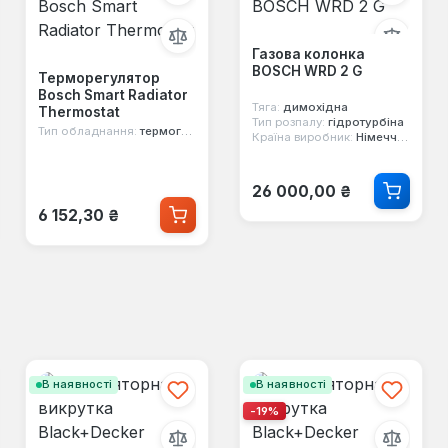
Газова колонка
BOSCH WRD 2 G
Терморегулятор
Bosch Smart Radiator
Тяга:
димохідна
Thermostat
Тип розпалу:
гідротурбіна
Тип обладнання:
термоголовка
Країна виробник:
Німеччина
Звичайна ціна:
26 000,00 ₴
Звичайна ціна:
6 152,30 ₴
В наявності
В наявності
-19%