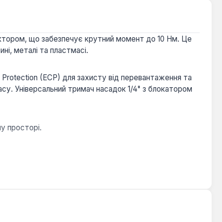
тором, що забезпечує крутний момент до 10 Нм. Це
ні, металі та пластмасі.
l Protection (ECP) для захисту від перевантаження та
су. Універсальний тримач насадок 1/4" з блокатором
у просторі.
ітлення робочої зони.
інших завдань, де потрібна точність та мобільність.