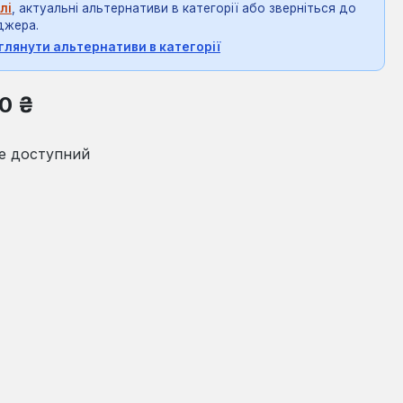
лі
, актуальні альтернативи в категорії або зверніться до
джера.
глянути альтернативи в категорії
на:
0 ₴
е доступний