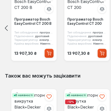
Програматор Bosch
Програматор Bosch
EasyControl CT 200 B
EasyControl CT 200
Тип обладнання:
програматор
Тип обладнання:
програматор
Підключення:
дротовий
Підключення:
дротовий
Терморегулятор:
електронний
Терморегулятор:
електронний
Країна виробник:
Німеччина
Країна виробник:
Німеччина
Звичайна ціна:
Звичайна ціна:
13 907,30 ₴
13 907,30 ₴
Також вас можуть зацікавити
Пропустити галерею продуктів
В наявності
В наявності
-12%