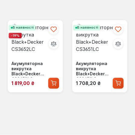
В наявності
В наявності
-19%
Акумуляторна
Акумуляторна
викрутка
викрутка
Black+Decker
Black+Decker
CS3652LC
CS3651LC
Ціна продажу:
Звичайна ціна:
1 819,00 ₴
1 708,20 ₴