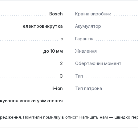
Bosch
Країна виробник
електровикрутка
Акумулятор
є
Гарантія
до 10 мм
Живлення
2
Обертаючий момент
Є
Тип
li-ion
Тип патрона
кування кнопки увімкнення
редження. Помітили помилку в описі? Напишіть нам — швидко пе