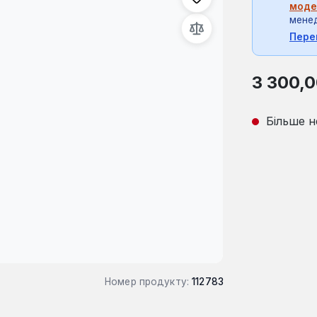
моде
мене
Пере
Звичайна ці
3 300,0
Більше н
Номер продукту:
112783