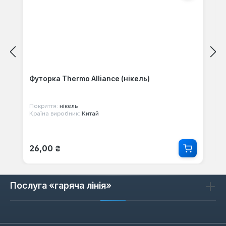
Футорка Thermo Alliance (нікель)
Покриття:
нікель
Країна виробник:
Китай
Звичайна ціна:
26,00 ₴
Послуга «гаряча лінія»