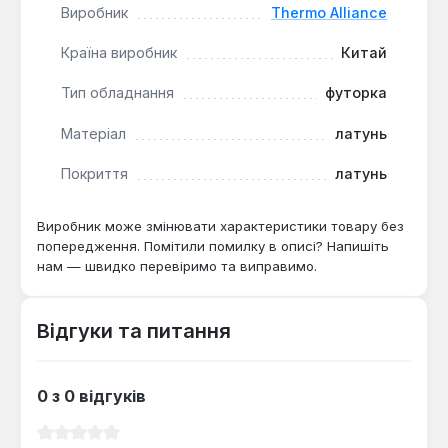
Виробник
Thermo Alliance
навантаження в побутових мережах
водопостачання та опалення.
Країна виробник
Китай
Футорка Thermo Alliance підходить для монтажу в
Тип обладнання
футорка
системах холодного та гарячого водопостачання,
Матеріал
латунь
а також у радіаторних вузлах. Виробництво —
Китай. Гарантія 1 рік, доставка по Україні.
Покриття
латунь
Виробник може змінювати характеристики товару без
попередження. Помітили помилку в описі? Напишіть
нам — швидко перевіримо та виправимо.
Відгуки та питання
0 з 0 відгуків
Середня оцінка 0 з 5 зірок