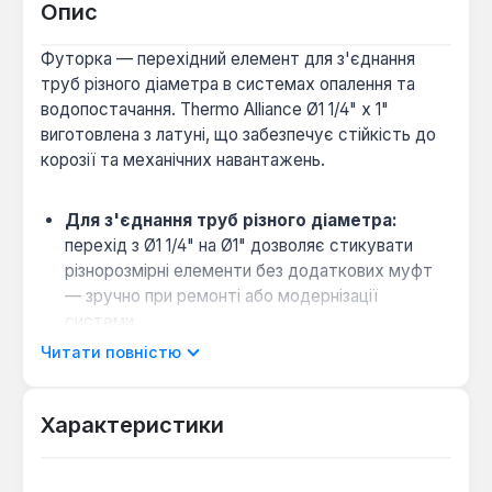
Опис
Футорка — перехідний елемент для з'єднання
труб різного діаметра в системах опалення та
водопостачання. Thermo Alliance Ø1 1/4" х 1"
виготовлена з латуні, що забезпечує стійкість до
корозії та механічних навантажень.
Для з'єднання труб різного діаметра:
перехід з Ø1 1/4" на Ø1" дозволяє стикувати
різнорозмірні елементи без додаткових муфт
— зручно при ремонті або модернізації
системи.
Сумісність з латунними фітингами:
Читати повністю
однорідний матеріал (латунь) виключає
гальванічну корозію в місці з'єднання, що
Характеристики
подовжує термін служби вузла.
Для систем з робочим тиском до 10 бар:
латунна футорка витримує стандартні