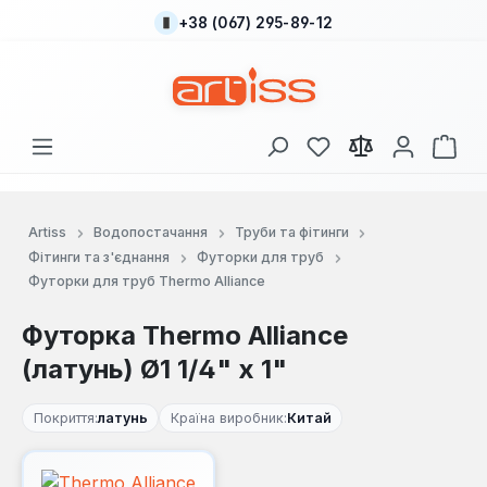
+38 (067) 295-89-12
Перейти до основного вмісту
У вас є 0 у списку
Кош
Artiss
Водопостачання
Труби та фітинги
Фітинги та з'єднання
Футорки для труб
Футорки для труб Thermo Alliance
Футорка Thermo Alliance
(латунь) Ø1 1/4" х 1"
Покриття:
латунь
Країна виробник:
Китай