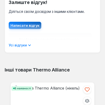
Залиште відгук!
Діліться своїм досвідом з іншими клієнтами.
Написати відгук
Відображати рецензії лише поточною
мовою.
Усі відгуки
Інші товари Thermo Alliance
Відгуків не знайдено. Поділіться
своїми знаннями з іншими.
Пропустити галерею продуктів
В наявності