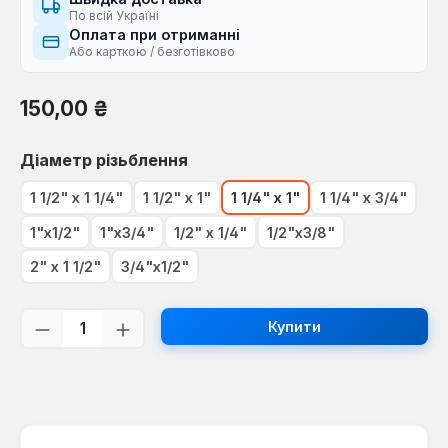
По всій Україні
Оплата при отриманні
Або карткою / безготівково
Звичайна ціна:
150,00 ₴
Виберіть
Діаметр різьблення
1 1/2" х 1 1/4"
1 1/2" х 1"
1 1/4" х 1"
1 1/4" х 3/4"
1"х1/2"
1"х3/4"
1/2" х 1/4"
1/2"х3/8"
2" х 1 1/2"
3/4"х1/2"
Кількість товару: Введіть потрібну кі
Купити