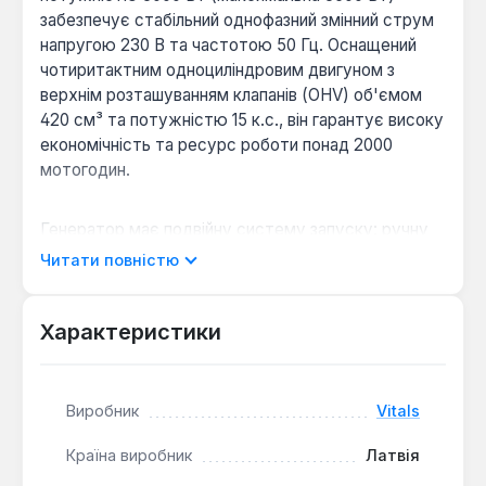
забезпечує стабільний однофазний змінний струм
напругою 230 В та частотою 50 Гц. Оснащений
чотиритактним одноциліндровим двигуном з
верхнім розташуванням клапанів (OHV) об'ємом
420 см³ та потужністю 15 к.с., він гарантує високу
економічність та ресурс роботи понад 2000
мотогодин.
Генератор має подвійну систему запуску: ручну
та електричний стартер, що забезпечує легкий та
Читати повністю
зручний запуск у будь-яких умовах. Автоматичний
регулятор напруги (AVR) підтримує стабільність
вихідної напруги, дозволяючи підключати чутливе
Характеристики
електронне обладнання. Паливний бак об'ємом 25
літрів та економічний карбюратор забезпечують
до 15 годин автономної роботи при витраті палива
Виробник
Vitals
2.6 л/год.
Країна виробник
Латвія