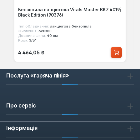
Бензопила ланцюгова Vitals Master BKZ 4019j
Black Edition (90376)
Тип обладнання:
ланцюгова бензопила
Живлення:
бензин
Довжина шини:
40 см
Крок:
3/8"
Звичайна ціна:
4 464,05 ₴
Послуга «гаряча лінія»
Про сервіс
Інформація