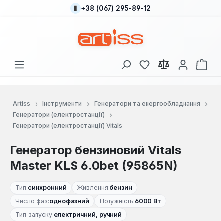
+38 (067) 295-89-12
Перейти до основного вмісту
У вас є 0 у списку
Кош
Artiss
Інструменти
Генератори та енергообладнання
Генератори (електростанції)
Генератори (електростанції) Vitals
Генератор бензиновий Vitals
Master KLS 6.0bet (95865N)
Тип:
синхронний
Живлення:
бензин
Число фаз:
однофазний
Потужність:
6000 Вт
Тип запуску:
електричний, ручний