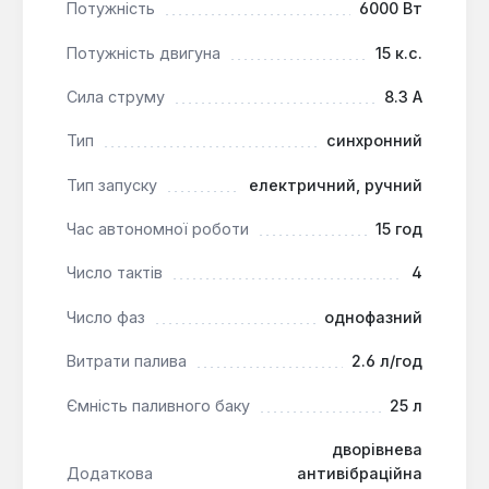
Потужність
6000 Вт
Бензиновий генератор Vitals Master KLS 6.0bet є
ефективним рішенням для резервного або
Потужність двигуна
15 к.с.
аварійного живлення побутових споживачів,
будівельних майданчиків, невеликих підприємств
Сила струму
8.3 А
або для використання на відпочинку. Він підходить
Тип
синхронний
для умов, де потрібне надійне, стабільне та
тривале електропостачання.
Тип запуску
електричний, ручний
Час автономної роботи
15 год
Число тактів
4
Число фаз
однофазний
Витрати палива
2.6 л/год
Ємність паливного баку
25 л
дворівнева
Додаткова
антивібраційна