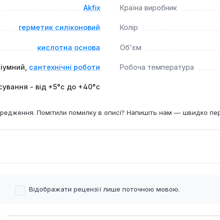
Akfix
Країна виробник
герметик силіконовий
Колір
кислотна основа
Об'єм
ріумний,
сантехнічні роботи
Робоча температура
сування - від +5°c до +40°c
редження. Помітили помилку в описі? Напишіть нам — швидко пе
Відображати рецензії лише поточною мовою.