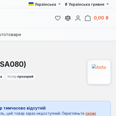
₴
Українська
Українська гривня
У вас є 0 у списку бажань
Кош
0,00 ₴
втотовари
(SA080)
ва
Колір:
прозорий
р тимчасово відсутній
ль, цей товар зараз недоступний. Перегляньте
схожі