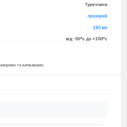
Туреччина
прозорий
280 мл
від -50°c до +200°c
ревіримо та виправимо.