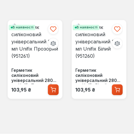
В наявності
В наявності
Герметик
Герметик
силіконовий
силіконовий
універсальний 280
універсальний 280
мл Unifix Прозорий
мл Unifix Білий
Звичайна ціна:
Звичайна ціна:
103,95 ₴
103,95 ₴
(951261)
(951260)