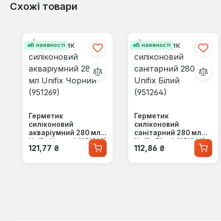
Схожі товари
Пропустити галерею продуктів
В наявності
В наявності
Герметик
Герметик
силіконовий
силіконовий
акваріумний 280 мл
санітарний 280 мл
Unifix Чорний (951269)
Unifix Білий (951264)
Звичайна ціна:
Звичайна ціна:
121,77 ₴
112,86 ₴