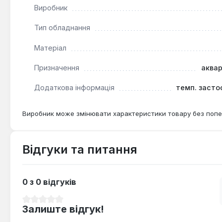
Виробник
Тип обладнання
Матеріал
Призначення
аква
Додаткова інформація
темп. засто
Виробник може змінювати характеристики товару без попе
Відгуки та питання
0 з 0 відгуків
Середня оцінка 0 з 5 зірок
Залиште відгук!