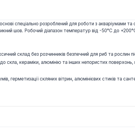
основі спеціально розроблений для роботи з акваріумами та 
икний шов. Робочий діапазон температур від -50°C до +200°C
сичний склад без розчинників безпечний для риб та рослин пі
о скла, кераміки, алюмінію та інших непористих поверхонь, 
ів, герметизації скляних вітрин, алюмінієвих стиків та сант