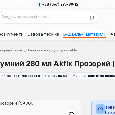
+38 (067) 295-89-12
нструменти
Садова техніка
Будівельні матеріали
А
а рідкі цвяхи
Герметики та рідкі цвяхи Akfix
умний 280 мл Akfix Прозорий 
ний, сантехнічні роботи
Об'єм:
280 мл
Матеріал:
кислотна осно
Това
На жа