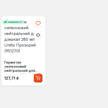
В наявності
Герметик
силіконовий
нейтральний для
дзеркал 280 мл Unifix
Звичайна ціна:
127,71 ₴
Прозорий (951270)