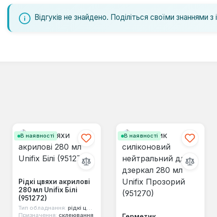
Відгуків не знайдено. Поділіться своїми знаннями з 
В наявності
В наявності
Рідкі цвяхи акрилові
280 мл Unifix Білі
(951272)
Тип обладнання:
рідкі цвяхи
Призначення:
склеювання
Герметик