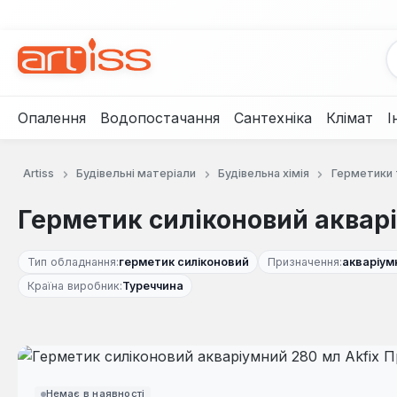
рейти до основного вмісту
Перейти до пошуку
Перейти до основної навігації
Опалення
Водопостачання
Сантехніка
Клімат
І
Artiss
Будівельні матеріали
Будівельна хімія
Герметики т
Герметик силіконовий акварі
Тип обладнання:
герметик силіконовий
Призначення:
акваріум
Країна виробник:
Туреччина
Пропустити галерею зображень
Немає в наявності