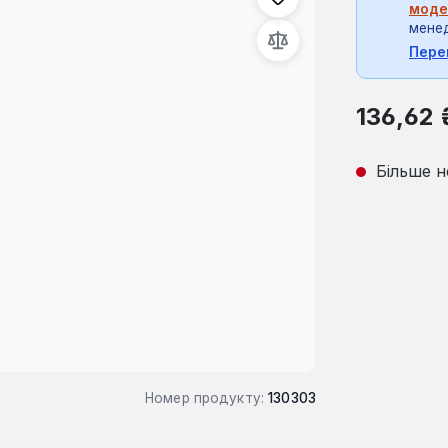
моде
мене
Пере
Звичайна ці
136,62 
Більше н
Номер продукту:
130303