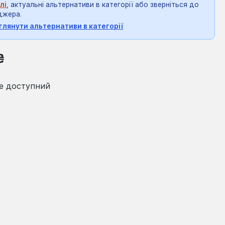
лі
, актуальні альтернативи в категорії або зверніться до
джера.
глянути альтернативи в категорії
на:
₴
е доступний