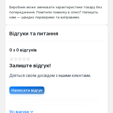
Запчастина призначена для ремонту або заміни
Виробник може змінювати характеристики товару без
вихідного вузла в котлах Zoom, коли виникають
попередження. Помітили помилку в описі? Напишіть
нам — швидко перевіримо та виправимо.
проблеми з розподілом води або герметичністю.
Вона підходить для використання професійними
майстрами при сервісному обслуговуванні
Відгуки та питання
обладнання.
0 з 0 відгуків
Середня оцінка 0 з 5 зірок
Залиште відгук!
Діліться своїм досвідом з іншими клієнтами.
Написати відгук
Відображати рецензії лише поточною
мовою.
Усі відгуки