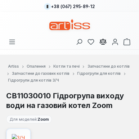
+38 (067) 295-89-12
Перейти до основного вмісту
У вас є 0 у списку
Кош
Artiss
Опалення
Котли та печі
Запчастини до котлів
Запчастини до газових котлів
Гідрогрупи для котлів
Гідрогрупи для котлів З/Ч
CB11030010 Гідрогрупа виходу
води на газовий котел Zoom
Для моделей:
Zoom