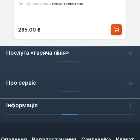
Тип обладнання:
термопереривник
Звичайна ціна:
285,00 ₴
Послуга «гаряча лінія»
Про сервіс
Інформація
Опалення
Водопостачання
Сантехніка
Клімат