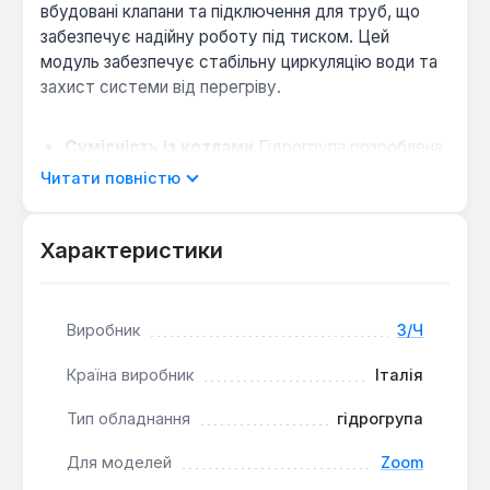
вбудовані клапани та підключення для труб, що
забезпечує надійну роботу під тиском. Цей
модуль забезпечує стабільну циркуляцію води та
захист системи від перегріву.
Сумісність із котлами
Гідрогрупа розроблена
для встановлення на газові котли Zoom, що
Читати повністю
гарантує точне відповідність монтажним
розмірам та параметрам системи.
Характеристики
Матеріали виробництва
Використання
якісних металів забезпечує довговічність та
стійкість до корозії в умовах постійного
контакту з теплоносієм.
Виробник
З/Ч
Функціональне призначення
Вузол відповідає
Країна виробник
Італія
за ефективне розгалуження потоку води, що
дозволяє одночасно підтримувати роботу
Тип обладнання
гідрогрупа
опалювального контуру та підготовку гарячої
води.
Для моделей
Zoom