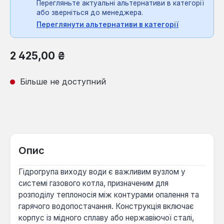
Перегляньте актуальні альтернативи в категорії
або зверніться до менеджера.
Переглянути альтернативи в категорії
Звичайна ціна:
2 425,00 ₴
Більше не доступний
Опис
Гідрогрупа виходу води є важливим вузлом у
системі газового котла, призначеним для
розподілу теплоносія між контурами опалення та
гарячого водопостачання. Конструкція включає
корпус із мідного сплаву або нержавіючої сталі,