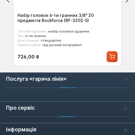
Набір головок 6-ти гранних 3/8" 20
предметів Rockforce (RF-3202-5)
Тип обладнання:
набір головок ударних
Тип:
6-ти гранна
Конструкція:
стандартна
Призначення:
під ручний інструмент
Звичайна ціна:
726,00 ₴
Послуга «гаряча лінія»
Про сервіс
Інформація