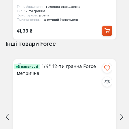
Тип обладнання:
головка стандартна
Тип:
12-ти гранна
Конструкція:
довга
Призначення:
під ручний інструмент
Звичайна ціна:
41,33 ₴
Інші товари Force
Пропустити галерею продуктів
В наявності