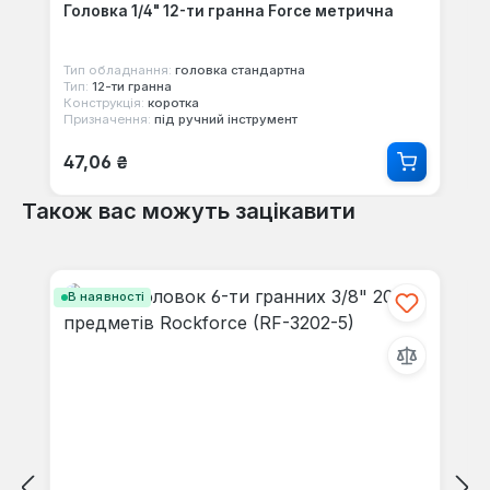
Головка 1/4" 12-ти гранна Force метрична
Тип обладнання:
головка стандартна
Тип:
12-ти гранна
Конструкція:
коротка
Призначення:
під ручний інструмент
Звичайна ціна:
47,06 ₴
Також вас можуть зацікавити
Пропустити галерею продуктів
В наявності