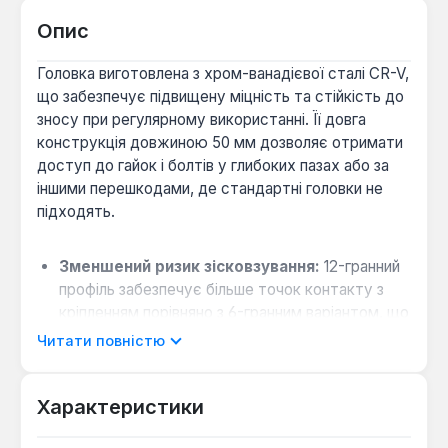
Опис
Головка виготовлена з хром-ванадієвої сталі CR-V,
що забезпечує підвищену міцність та стійкість до
зносу при регулярному використанні. Її довга
конструкція довжиною 50 мм дозволяє отримати
доступ до гайок і болтів у глибоких пазах або за
іншими перешкодами, де стандартні головки не
підходять.
Зменшений ризик зісковзування:
12-гранний
профіль забезпечує більше точок контакту з
кріпленням порівняно з 6-гранним варіантом, що
особливо важливо для роботи з пошкодженими
Читати повністю
або забрудненими гранями.
Сумісність з ручним інструментом:
Характеристики
Посадковий квадрат 1/4" призначений для
використання з гайковими ключами,