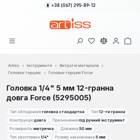
+38 (067) 295-89-12
Перейти до основного вмісту
У вас є 0 у списку
Кош
Artiss
Інструменти
Витратні матеріали
Головки торцеві
Головки торцеві Force
Головка 1/4" 5 мм 12-гранна
довга Force (5295005)
Тип обладнання:
головка стандартна
Тип:
12-ти гранна
Конструкція:
довга
Призначення:
під ручний інструмент
Розмірність:
метрична
Довжина:
50 мм
Тип хвостовика:
1/4"
Розмір наконечника:
5 мм