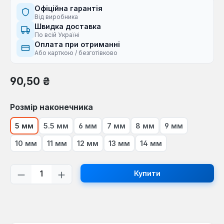
Офіційна гарантія
Від виробника
Швидка доставка
По всій Україні
Оплата при отриманні
Або карткою / безготівково
Звичайна ціна:
90,50 ₴
Виберіть
Розмір наконечника
5 мм
5.5 мм
6 мм
7 мм
8 мм
9 мм
10 мм
11 мм
12 мм
13 мм
14 мм
Кількість товару: Введіть потрібну кі
Купити