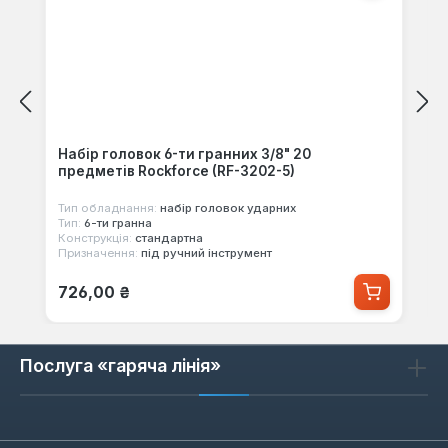
Набір головок 6-ти гранних 3/8" 20
предметів Rockforce (RF-3202-5)
Тип обладнання:
набір головок ударних
Тип:
6-ти гранна
Конструкція:
стандартна
Призначення:
під ручний інструмент
Звичайна ціна:
726,00 ₴
Послуга «гаряча лінія»