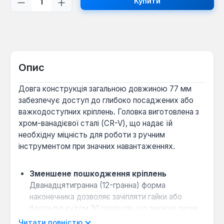
Купити
Опис
Довга конструкція загальною довжиною 77 мм
забезпечує доступ до глибоко посаджених або
важкодоступних кріплень. Головка виготовлена з
хром-ванадієвої сталі (CR-V), що надає їй
необхідну міцність для роботи з ручним
інструментом при значних навантаженнях.
Зменшене пошкодження кріплень
Дванадцятигранна (12-гранна) форма
наконечника дозволяє зачіпляти гайки або
болти під кутом 30 градусів, що знижує ризик
зминання граней і підвищує швидкість роботи.
Читати повністю