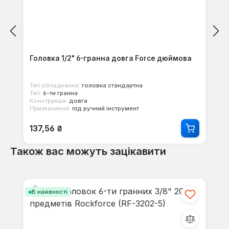
Головка 1/2" 6-гранна довга Force дюймова
Тип обладнання:
головка стандартна
Тип:
6-ти гранна
Конструкція:
довга
Призначення:
під ручний інструмент
Звичайна ціна:
137,56 ₴
Також вас можуть зацікавити
Пропустити галерею продуктів
В наявності