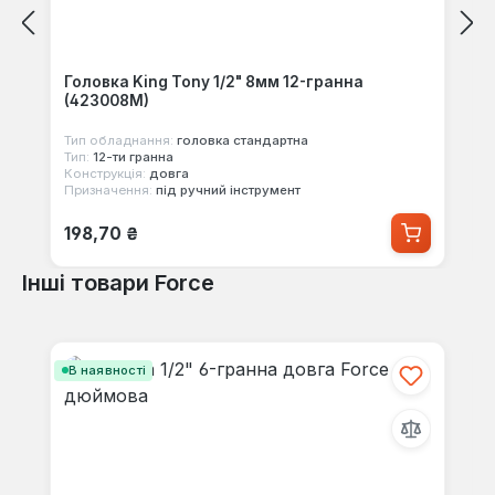
Головка King Tony 1/2" 8мм 12-гранна
(423008M)
Тип обладнання:
головка стандартна
Тип:
12-ти гранна
Конструкція:
довга
Призначення:
під ручний інструмент
Звичайна ціна:
198,70 ₴
Інші товари Force
Пропустити галерею продуктів
В наявності