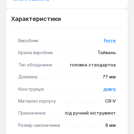
Універсальне кріплення
Посадковий квадрат
1/2" забезпечує сумісність з більшістю
Характеристики
тріскачок, гайковертів та воротків
професійного та напівпрофесійного рівня.
Виробник
Force
Ця метрична головка розміром 8 мм призначена
для точних монтажних та ремонтних робіт у
Країна виробник
Тайвань
автомобільній промисловості, машинобудуванні
або при збірці обладнання, де потрібно працювати
Тип обладнання
головка стандартна
з невеликими кріпленнями в обмеженому просторі.
Довжина
77 мм
Конструкція
довга
Матеріал корпусу
CR-V
Призначення
під ручний інструмент
Розмір наконечника
8 мм