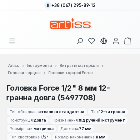
+38 (067) 295-89-12
Перейти до основного вмісту
У вас є 0 у списку
Кош
Artiss
Інструменти
Витратні матеріали
Головки торцеві
Головки торцеві Force
Головка Force 1/2" 8 мм 12-
гранна довга (5497708)
Тип обладнання:
головка стандартна
Тип:
12-ти гранна
Конструкція:
довга
Призначення:
під ручний інструмент
Розмірність:
метрична
Довжина:
77 мм
Тип хвостовика:
1/2"
Розмір наконечника:
8 мм