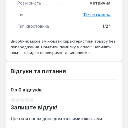
Розмірність
метрична
Тип
12-ти гранна
Тип хвостовика
1/2"
Виробник може змінювати характеристики товару без
попередження. Помітили помилку в описі? Напишіть
нам — швидко перевіримо та виправимо.
Відгуки та питання
0 з 0 відгуків
Середня оцінка 0 з 5 зірок
Залиште відгук!
Діліться своїм досвідом з іншими клієнтами.