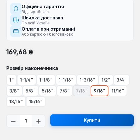
Офіційна гарантія
Від виробника
Швидка доставка
По всій Україні
Оплата при отриманні
Або карткою / безготівково
Звичайна ціна:
169,68 ₴
Виберіть
Розмір наконечника
1"
1-1/4"
1-1/8"
1-1/16"
1-3/16"
1/2"
3/4"
3/8"
5/8"
5/16"
7/8"
7/16"
9/16"
11/16"
(Ця опція наразі недоступна
13/16"
15/16"
Кількість товару: Введіть потрібну кі
Купити