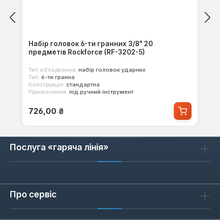
Набір головок 6-ти гранних 3/8" 20
предметів Rockforce (RF-3202-5)
Тип обладнання:
набір головок ударних
Тип:
6-ти гранна
Конструкція:
стандартна
Призначення:
під ручний інструмент
Звичайна ціна:
726,00 ₴
Послуга «гаряча лінія»
Про сервіс