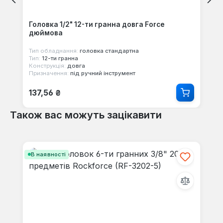
Головка 1/2" 12-ти гранна довга Force
дюймова
Тип обладнання:
головка стандартна
Тип:
12-ти гранна
Конструкція:
довга
Призначення:
під ручний інструмент
Звичайна ціна:
137,56 ₴
Також вас можуть зацікавити
Пропустити галерею продуктів
В наявності