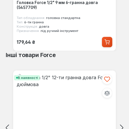
Головка Force 1/2" 9 мм 6-гранна довга
(5457709)
Тип обладнання:
головка стандартна
Тип:
6-ти гранна
Конструкція:
довга
Призначення:
під ручний інструмент
Звичайна ціна:
179,64 ₴
Інші товари Force
Пропустити галерею продуктів
В наявності