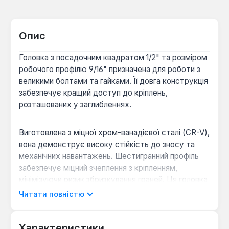
Опис
Головка з посадочним квадратом 1/2" та розміром
робочого профілю 9/16" призначена для роботи з
великими болтами та гайками. Її довга конструкція
забезпечує кращий доступ до кріплень,
розташованих у заглибленнях.
Виготовлена з міцної хром-ванадієвої сталі (CR-V),
вона демонструє високу стійкість до зносу та
механічних навантажень. Шестигранний профіль
забезпечує міцний зчеплення з кріпленням,
мінімізуючи ризик збризкування граней. Ця головка
призначена для використання з ручним
Читати повністю
інструментом, таким як воротки та важілі, і є
необхідним елементом для авторемонтних
майстерень, слюсарних робіт та сервісного
Характеристики