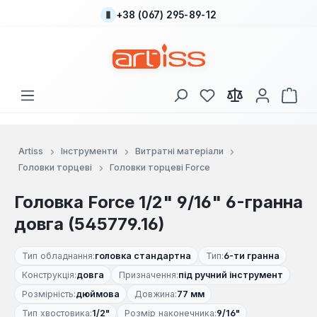
+38 (067) 295-89-12
Перейти до основного вмісту
У вас є 0 у списку
Кош
Artiss
Інструменти
Витратні матеріали
Головки торцеві
Головки торцеві Force
Головка Force 1/2" 9/16" 6-гранна
довга (545779.16)
Тип обладнання:
головка стандартна
Тип:
6-ти гранна
Конструкція:
довга
Призначення:
під ручний інструмент
Розмірність:
дюймова
Довжина:
77 мм
Тип хвостовика:
1/2"
Розмір наконечника:
9/16"