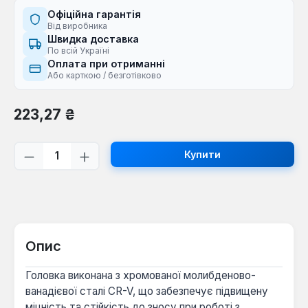
Офіційна гарантія
Від виробника
Швидка доставка
По всій Україні
Оплата при отриманні
Або карткою / безготівково
Звичайна ціна:
223,27 ₴
Кількість товару: Введіть потрібну кі
Купити
Опис
Головка виконана з хромованої молибденово-
ванадієвої сталі CR-V, що забезпечує підвищену
міцність та стійкість до зносу при роботі з