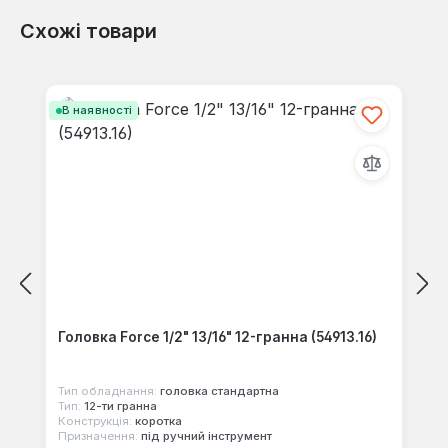
Схожі товари
Відгуків не знайдено. Поділіться
своїми знаннями з іншими.
Пропустити галерею продуктів
В наявності
Головка Force 1/2" 13/16" 12-гранна (54913.16)
Тип обладнання:
головка стандартна
Тип:
12-ти гранна
Конструкція:
коротка
Призначення:
під ручний інструмент