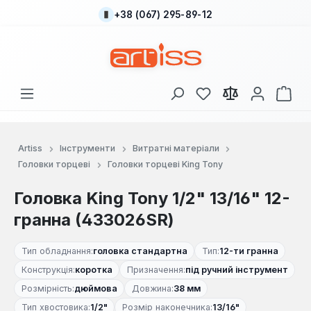
+38 (067) 295-89-12
Перейти до основного вмісту
У вас є 0 у списку
Кош
Artiss
Інструменти
Витратні матеріали
Головки торцеві
Головки торцеві King Tony
Головка King Tony 1/2" 13/16" 12-
гранна (433026SR)
Тип обладнання:
головка стандартна
Тип:
12-ти гранна
Конструкція:
коротка
Призначення:
під ручний інструмент
Розмірність:
дюймова
Довжина:
38 мм
Тип хвостовика:
1/2"
Розмір наконечника:
13/16"