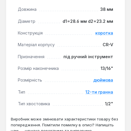
роблять інструмент зручним для сервісних
робіт у тісних умовах, наприклад, у
Довжина
38 мм
підкапотному просторі.
Діаметр
d1=28.6 мм d2=23.2 мм
Ця стандартна головка дюймової розмірності
Конструкція
коротка
призначена для професійного та гаражного
використання в комплекті з ручним або ударним
Матеріал корпусу
CR-V
інструментом. Вона оптимально підходить для
Призначення
під ручний інструмент
механіків, автослюсарів та домашніх майстренів
для монтажних, демонтажних та ремонтних робіт
Розмір наконечника
13/16"
з кріпленнями стандартних розмірів.
Розмірність
дюймова
Тип
12-ти гранна
Тип хвостовика
1/2"
Виробник може змінювати характеристики товару без
попередження. Помітили помилку в описі? Напишіть
нам — швидко перевіримо та виправимо.