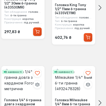
1/2" 30мм 6-гранна
Головка King Tony
(433530MR)
1/2" 11мм 6-гранна
Тип обладнання:
головка стандартна
(4335VE11M)
Тип:
6-ти гранна
Тип обладнання:
головка стандартна
Конструкція:
коротка
Тип:
6-ти гранна
Призначення:
під ручний інструмент
Конструкція:
коротка
Призначення:
під ручний інструмент
Звичайна ціна:
297,83 ₴
Звичайна ціна:
402,76 ₴
В наявності
В наявності
Головка 1/4" 6-гранна
Головка Milwaukee
довга з карданом
1/4" 8мм 6-ти гранна