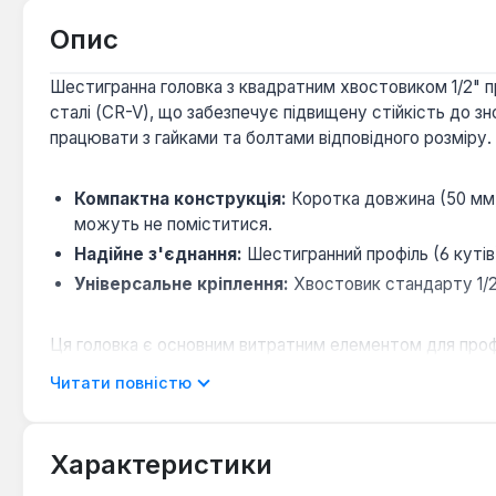
Опис
Шестигранна головка з квадратним хвостовиком 1/2" п
сталі (CR-V), що забезпечує підвищену стійкість до 
працювати з гайками та болтами відповідного розміру.
Компактна конструкція:
Коротка довжина (50 мм)
можуть не поміститися.
Надійне з'єднання:
Шестигранний профіль (6 кутів)
Універсальне кріплення:
Хвостовик стандарту 1/2
Ця головка є основним витратним елементом для проф
ремонтних робіт у автомобільній сфері, при обслугову
Читати повністю
підходить для регулярного використання в умовах зна
Характеристики