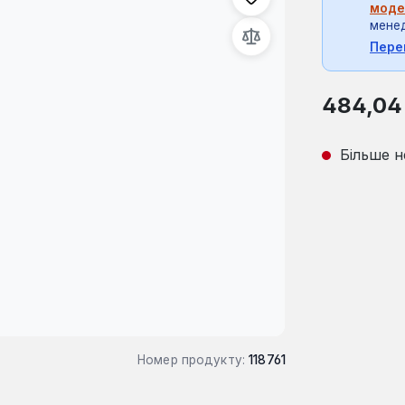
моде
мене
Пере
Звичайна ці
484,04
Більше н
Номер продукту:
118761