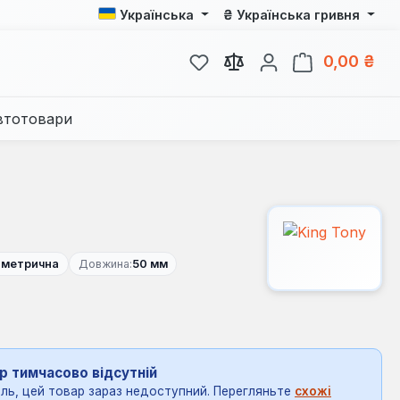
₴
Українська
Українська гривня
У вас є 0 у списку бажань
Кош
0,00 ₴
втотовари
:
метрична
Довжина:
50 мм
р тимчасово відсутній
ль, цей товар зараз недоступний. Перегляньте
схожі