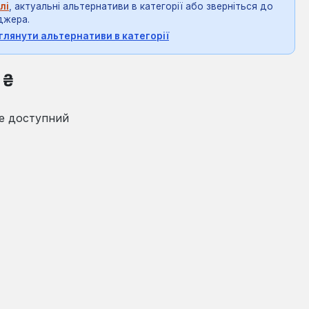
лі
, актуальні альтернативи в категорії або зверніться до
джера.
глянути альтернативи в категорії
на:
 ₴
е доступний