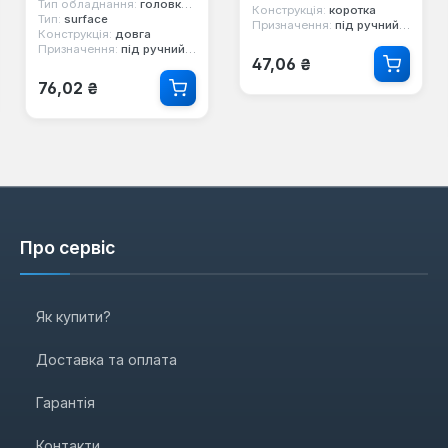
Тип обладнання:
головка стандартна
Конструкція:
коротка
Тип:
surface
Призначення:
під ручний інструмент
Конструкція:
довга
Призначення:
під ручний інструмент
Звичайна ціна:
47,06 ₴
Звичайна ціна:
76,02 ₴
Про сервіс
Як купити?
Доставка та оплата
Гарантія
Контакти