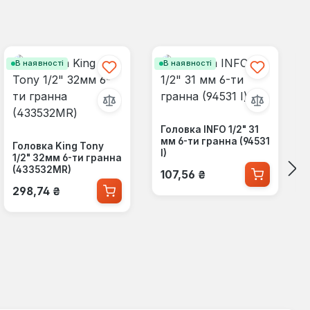
В наявності
В наявності
Головка INFO 1/2" 31
мм 6-ти гранна (94531
Головка King Tony
I)
1/2" 32мм 6-ти гранна
Звичайна ціна:
(433532MR)
107,56 ₴
Звичайна ціна:
298,74 ₴