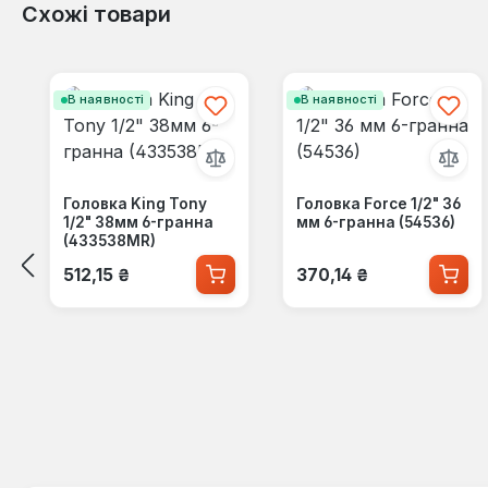
Схожі товари
Пропустити галерею продуктів
В наявності
В наявності
Головка King Tony
Головка Force 1/2" 36
1/2" 38мм 6-гранна
мм 6-гранна (54536)
(433538MR)
Звичайна ціна:
Звичайна ціна:
512,15 ₴
370,14 ₴