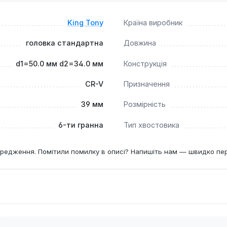
King Tony
Країна виробник
головка стандартна
Довжина
d1=50.0 мм d2=34.0 мм
Конструкція
CR-V
Призначення
39 мм
Розмірність
6-ти гранна
Тип хвостовика
редження. Помітили помилку в описі? Напишіть нам — швидко пе