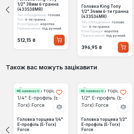
1/2" 38мм 6-гранна
Головка King Tony
(433538MR)
1/2" 34мм 6-ти гранна
Тип обладнання:
головка стандартна
(433534MR)
Тип:
6-ти гранна
Тип обладнання:
головка стандартна
Конструкція:
коротка
Тип:
6-ти гранна
Призначення:
під ручний інструмент
Конструкція:
коротка
Призначення:
під ручний інструмент
Звичайна ціна:
512,15 ₴
Звичайна ціна:
396,95 ₴
Також вас можуть зацікавити
Пропустити галерею продуктів
В наявності
В наявності
Головка торцева 1/4"
Головка торцева 1/2"
Е-профіль (E-Torx)
Е-профіль (E-Torx)
Force
Force