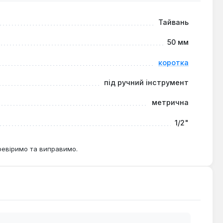
Тайвань
50 мм
коротка
під ручний інструмент
метрична
1/2"
ревіримо та виправимо.