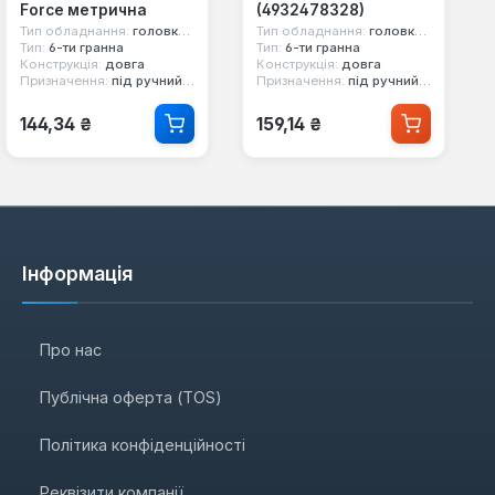
Force метрична
(4932478328)
Тип обладнання:
головка стандартна
Тип обладнання:
головка стандартна
Тип:
6-ти гранна
Тип:
6-ти гранна
Конструкція:
довга
Конструкція:
довга
Призначення:
під ручний інструмент, з карданом
Призначення:
під ручний інструмент
Звичайна ціна:
Звичайна ціна:
144,34 ₴
159,14 ₴
Інформація
Про нас
Публічна оферта (TOS)
Політика конфіденційності
Реквізити компанії