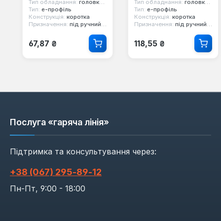
Тип обладнання:
головка стандартна
Тип обладнання:
головка стандартна
Тип:
е-профіль
Тип:
е-профіль
Конструкція:
коротка
Конструкція:
коротка
Призначення:
під ручний інструмент
Призначення:
під ручний інструмент
Звичайна ціна:
Звичайна ціна:
67,87 ₴
118,55 ₴
Послуга «гаряча лінія»
Підтримка та консультування через:
+38 (067) 295‑89‑12
Пн-Пт, 9:00 - 18:00