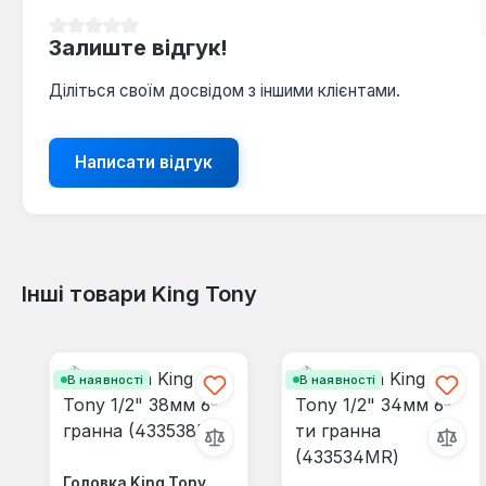
Середня оцінка 0 з 5 зірок
Залиште відгук!
Діліться своїм досвідом з іншими клієнтами.
Написати відгук
Інші товари King Tony
Пропустити галерею продуктів
В наявності
В наявності
Головка King Tony