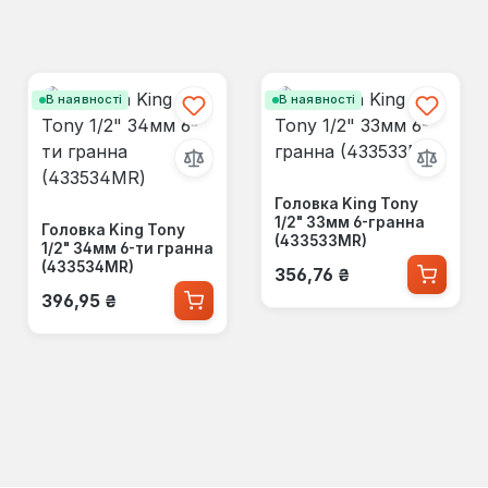
В наявності
В наявності
Головка King Tony
1/2" 33мм 6-гранна
Головка King Tony
(433533MR)
1/2" 34мм 6-ти гранна
Звичайна ціна:
(433534MR)
356,76 ₴
Звичайна ціна:
396,95 ₴