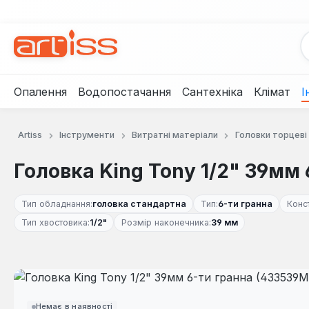
рейти до основного вмісту
Перейти до пошуку
Перейти до основної навігації
Опалення
Водопостачання
Сантехніка
Клімат
І
Artiss
Інструменти
Витратні матеріали
Головки торцеві
Головка King Tony 1/2" 39мм
Тип обладнання:
головка стандартна
Тип:
6-ти гранна
Конс
Тип хвостовика:
1/2"
Розмір наконечника:
39 мм
Пропустити галерею зображень
Немає в наявності