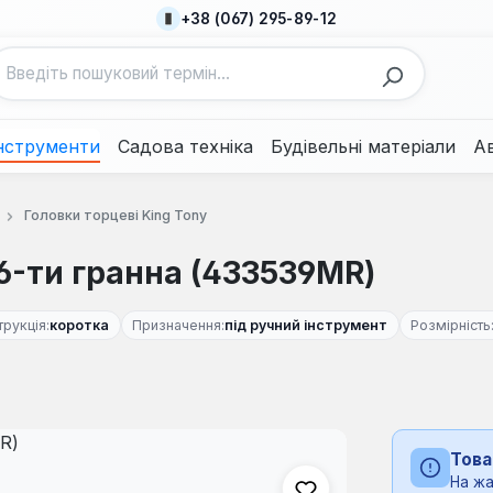
+38 (067) 295-89-12
нструменти
Садова техніка
Будівельні матеріали
А
Головки торцеві King Tony
 6-ти гранна (433539MR)
трукція:
коротка
Призначення:
під ручний інструмент
Розмірність
Това
На жа