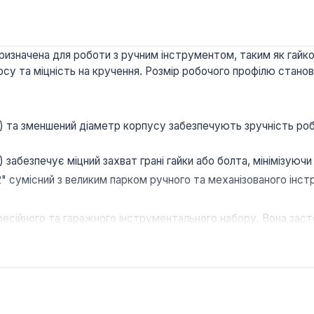
ризначена для роботи з ручним інструментом, таким як гайк
зносу та міцність на кручення. Розмір робочого профілю ста
 та зменшений діаметр корпусу забезпечують зручність роб
 забезпечує міцний захват грані гайки або болта, мінімізуюч
" сумісний з великим парком ручного та механізованого інс
есійного та гаражного інструментального набору. Вона за
ванні обладнання та в будівництві, де потрібно працювати з
чного навантаження.