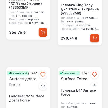
1/2" 33мм 6-гранна
Головка King Tony
(433533MR)
1/2" 32мм 6-ти гранна
Тип обладнання:
головка стандартна
(433532MR)
Тип:
6-ти гранна
Тип обладнання:
головка стандартна
Конструкція:
коротка
Тип:
6-ти гранна
Призначення:
під ручний інструмент
Конструкція:
коротка
Призначення:
під ручний інструмент
Звичайна ціна:
356,76 ₴
Звичайна ціна:
298,74 ₴
В наявності
В наявності
Головка 1/4" Surface
Force
Головка 1/4" Surface
довга Force
Тип обладнання:
головка стандартна
Тип:
surface