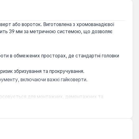
оверт або вороток. Виготовлена з хромованадієвої
новить 39 мм за метричною системою, що дозволяє
оти в обмежених просторах, де стандартні головки
и ризик збризування та прокручування.
трументу, включаючи важкі гайковерти.
стосовується для монтажних, демонтажних та
 великими кріпленнями. Модель King Tony 433539MR