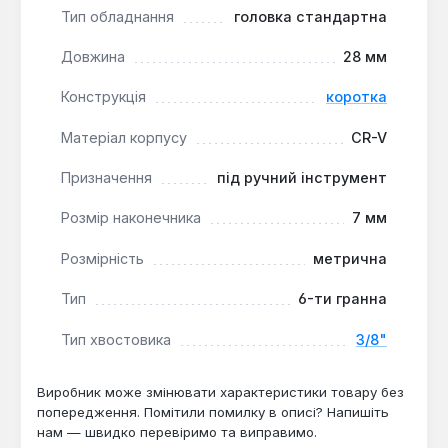
та воротків.
Тип обладнання
головка стандартна
Компактна конструкція:
Коротка довжина
(28 мм) забезпечує доступ до гайок в
Довжина
28 мм
обмежених просторах, де довгі головки не
Конструкція
коротка
поміщаються.
Матеріал корпусу
CR-V
Ця стандартна головка призначена для
Призначення
під ручний інструмент
повсякденного професійного та побутового
використання в комплекті з ручним або механічним
Розмір наконечника
7 мм
інструментом. Вона оптимально підходить для
монтажних, ремонтних та слюсарних робіт, де
Розмірність
метрична
потрібна надійність та точне відповідність розміру
кріплення.
Тип
6-ти гранна
Тип хвостовика
3/8"
Виробник може змінювати характеристики товару без
попередження. Помітили помилку в описі? Напишіть
нам — швидко перевіримо та виправимо.