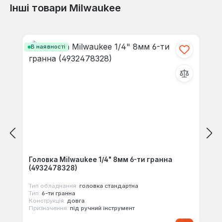
Інші товари Milwaukee
Відгуків не знайдено. Поділіться
своїми знаннями з іншими.
Пропустити галерею продуктів
В наявності
Головка Milwaukee 1/4" 8мм 6-ти гранна
(4932478328)
Тип обладнання:
головка стандартна
Тип:
6-ти гранна
Конструкція:
довга
Призначення:
під ручний інструмент