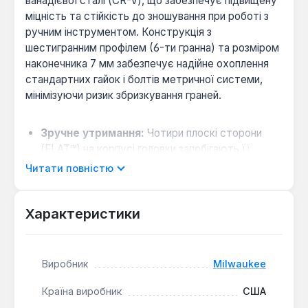
ванадієвої сталі (CR-V), що забезпечує підвищену
міцність та стійкість до зношування при роботі з
ручним інструментом. Конструкція з
шестигранним профілем (6-ти гранна) та розміром
наконечника 7 мм забезпечує надійне охоплення
стандартних гайок і болтів метричної системи,
мінімізуючи ризик збризкування граней.
Зручне утримання:
Чотири плоскі сторони
(FLAT™) на корпусі головки запобігають її
скочуванню з рівних поверхонь і полегшують
Читати повністю
захват рукою або гачком, коли вона не на
інструменті.
Характеристики
Швидка ідентифікація:
Чітко штампований
розмір на корпусі дозволяє легко визначити
параметр головки в наборі або при замінні.
Виробник
Milwaukee
Універсальне кріплення:
Хвостовик розміром
3/8" (приводу) є одним з найпоширеніших
Країна виробник
США
стандартів і сумісний з більшістю гайковертів