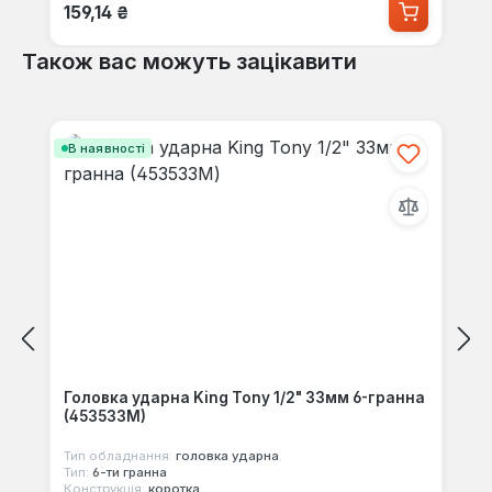
Звичайна ціна:
159,14 ₴
Також вас можуть зацікавити
Пропустити галерею продуктів
В наявності
Головка ударна King Tony 1/2" 33мм 6-гранна
(453533M)
Тип обладнання:
головка ударна
Тип:
6-ти гранна
Конструкція:
коротка