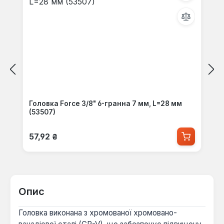
Головка Force 3/8" 6-гранна 7 мм, L=28 мм
(53507)
Звичайна ціна:
57,92 ₴
Опис
Головка виконана з хромованої хромовано-