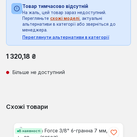
Товар тимчасово відсутній
На жаль, цей товар зараз недоступний.
Перегляньте
схожі моделі
, актуальні
альтернативи в категорії або зверніться до
менеджера.
Переглянути альтернативи в категорії
Звичайна ціна:
1 320,18 ₴
Більше не доступний
Схожі товари
Пропустити галерею продуктів
В наявності