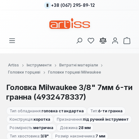
+38 (067) 295-89-12
Перейти до основного вмісту
У вас є 0 у списку
Кош
Artiss
Інструменти
Витратні матеріали
Головки торцеві
Головки торцеві Milwaukee
Головка Milwaukee 3/8" 7мм 6-ти
гранна (4932478337)
Тип обладнання:
головка стандартна
Тип:
6-ти гранна
Конструкція:
коротка
Призначення:
під ручний інструмент
Розмірність:
метрична
Довжина:
28 мм
Тип хвостовика:
3/8"
Розмір наконечника:
7 мм