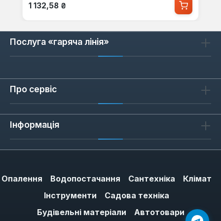
Звичайна ціна:
1 132,58 ₴
Послуга «гаряча лінія»
Про сервіс
Інформація
Опалення
Водопостачання
Сантехніка
Клімат
Інструменти
Садова техніка
Будівельні матеріали
Автотовари