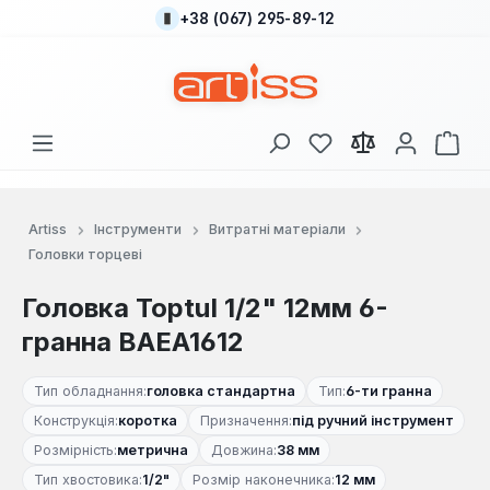
+38 (067) 295-89-12
Перейти до основного вмісту
У вас є 0 у списку
Кош
Artiss
Інструменти
Витратні матеріали
Головки торцеві
Головка Toptul 1/2" 12мм 6-
гранна BAEA1612
Тип обладнання:
головка стандартна
Тип:
6-ти гранна
Конструкція:
коротка
Призначення:
під ручний інструмент
Розмірність:
метрична
Довжина:
38 мм
Тип хвостовика:
1/2"
Розмір наконечника:
12 мм