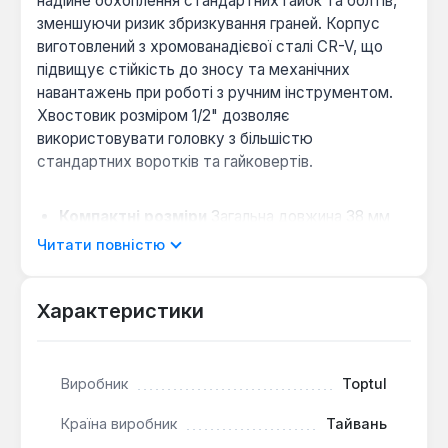
надійне обхоплення стандартних гайок та болтів,
зменшуючи ризик збризкування граней. Корпус
виготовлений з хромованадієвої сталі CR-V, що
підвищує стійкість до зносу та механічних
навантажень при роботі з ручним інструментом.
Хвостовик розміром 1/2" дозволяє
використовувати головку з більшістю
стандартних воротків та гайковертів.
Компактні розміри
Загальна довжина 38 мм
та коротка конструкція роблять головку
Читати повністю
зручною для роботи в обмежених просторах,
де необхідний невеликий звіт.
Характеристики
Метрична розмірність
Розмір наконечника 12
мм призначений для роботи з гайками та
болтами відповідного стандартного
метричного розміру.
Виробник
Toptul
Універсальне застосування
Головка
Країна виробник
Тайвань
підходить для широкого спектру слюсарно-