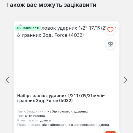
Також вас можуть зацікавити
Відгуків не знайдено. Поділіться
своїми знаннями з іншими.
Пропустити галерею продуктів
В наявності
Набір головок ударних 1/2" 17/19/21 мм 6-
гранних 3од. Force (4032)
Тип обладнання:
набір головок ударних
Тип:
6-ти гранна
Конструкція:
довга
Призначення:
під гайковерт, під легкосплавні диски