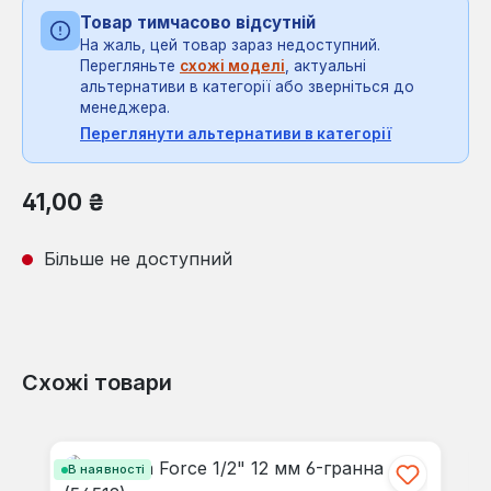
Товар тимчасово відсутній
На жаль, цей товар зараз недоступний.
Перегляньте
схожі моделі
, актуальні
альтернативи в категорії або зверніться до
менеджера.
Переглянути альтернативи в категорії
Звичайна ціна:
41,00 ₴
Більше не доступний
Схожі товари
Пропустити галерею продуктів
В наявності