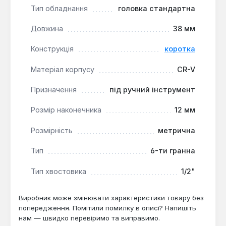
монтажних та ремонтних робіт у майстерні,
Тип обладнання
головка стандартна
гаражі або побуті.
Довжина
38 мм
Ця стандартна головка від Toptul є основним
Конструкція
коротка
витратним елементом для комплектації наборів
інструменту або заміни окремих позицій. Вона
Матеріал корпусу
CR-V
розрахована на регулярне використання з ручним
приводом при обслуговуванні автомобілів,
Призначення
під ручний інструмент
велосипедів, побутової техніки та інших
Розмір наконечника
12 мм
конструкцій, де застосовуються метричні
кріплення.
Розмірність
метрична
Тип
6-ти гранна
Тип хвостовика
1/2"
Виробник може змінювати характеристики товару без
попередження. Помітили помилку в описі? Напишіть
нам — швидко перевіримо та виправимо.