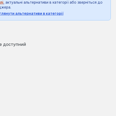
лі
, актуальні альтернативи в категорії або зверніться до
джера.
глянути альтернативи в категорії
на:
е доступний