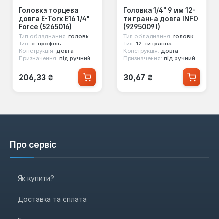
Головка торцева
Головка 1/4" 9 мм 12-
довга E-Torx E16 1/4"
ти гранна довга INFO
Force (5265016)
(9295009 I)
Тип обладнання:
головка стандартна
Тип обладнання:
головка стандартна
Тип:
е-профіль
Тип:
12-ти гранна
Конструкція:
довга
Конструкція:
довга
Призначення:
під ручний інструмент
Призначення:
під ручний інструмент
Звичайна ціна:
Звичайна ціна:
206,33 ₴
30,67 ₴
Про сервіс
Як купити?
Доставка та оплата