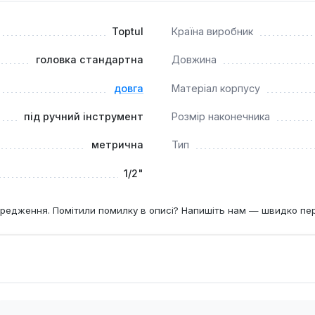
Toptul
Країна виробник
головка стандартна
Довжина
довга
Матеріал корпусу
під ручний інструмент
Розмір наконечника
метрична
Тип
1/2"
редження. Помітили помилку в описі? Напишіть нам — швидко пе