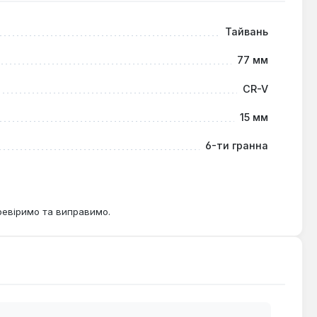
Тайвань
77 мм
CR-V
15 мм
6-ти гранна
ревіримо та виправимо.