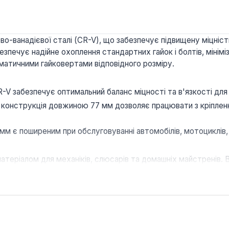
о-ванадієвої сталі (CR-V), що забезпечує підвищену міцність
зпечує надійне охоплення стандартних гайок і болтів, мінімі
матичними гайковертами відповідного розміру.
R-V забезпечує оптимальний баланс міцності та в'язкості дл
конструкція довжиною 77 мм дозволяє працювати з кріпленн
мм є поширеним при обслуговуванні автомобілів, мотоциклів, 
матеріалом для механіків, слюсарів та домашніх майстренів.
а надійність інструменту та точне відповідність розміру. Її
ї роботи.