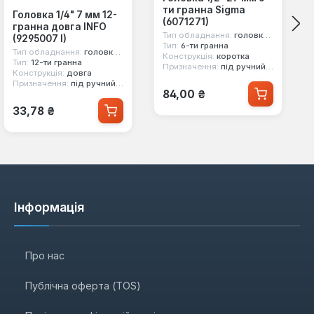
ти гранна Sigma
Головка 1/4" 7 мм 12-
(6071271)
гранна довга INFO
Тип обладнання:
головка стандартна
(9295007 I)
Тип:
6-ти гранна
Тип обладнання:
головка стандартна
Конструкція:
коротка
Тип:
12-ти гранна
Призначення:
під ручний інструмент
Конструкція:
довга
Призначення:
під ручний інструмент
Звичайна ціна:
84,00 ₴
Звичайна ціна:
33,78 ₴
Інформація
Про нас
Публічна оферта (TOS)