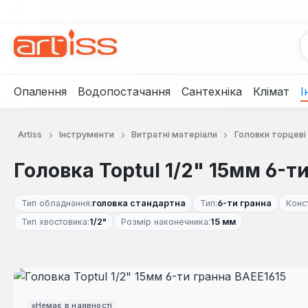
рейти до основного вмісту
Перейти до пошуку
Перейти до основної навігації
Опалення
Водопостачання
Сантехніка
Клімат
І
Artiss
Інструменти
Витратні матеріали
Головки торцеві
Головка Toptul 1/2" 15мм 6-т
Тип обладнання:
головка стандартна
Тип:
6-ти гранна
Конс
Тип хвостовика:
1/2"
Розмір наконечника:
15 мм
Пропустити галерею зображень
Немає в наявності