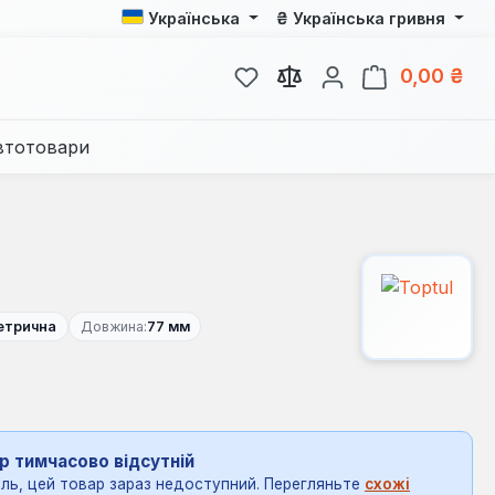
₴
Українська
Українська гривня
У вас є 0 у списку бажань
Кош
0,00 ₴
втотовари
етрична
Довжина:
77 мм
р тимчасово відсутній
ль, цей товар зараз недоступний. Перегляньте
схожі