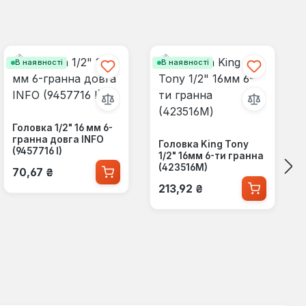
В наявності
В наявності
Головка 1/2" 16 мм 6-
гранна довга INFO
Головка King Tony
(9457716 I)
1/2" 16мм 6-ти гранна
Звичайна ціна:
(423516M)
70,67 ₴
Звичайна ціна:
213,92 ₴