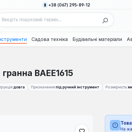
+38 (067) 295-89-12
нструменти
Садова техніка
Будівельні матеріали
А
и гранна BAEE1615
трукція:
довга
Призначення:
під ручний інструмент
Розмірність:
м
Това
На жа