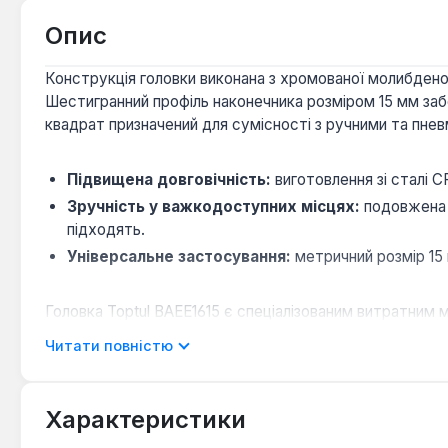
Опис
Конструкція головки виконана з хромованої молибденов
Шестигранний профіль наконечника розміром 15 мм забе
квадрат призначений для сумісності з ручними та пнев
Підвищена довговічність:
виготовлення зі сталі C
Зручність у важкодоступних місцях:
подовжена 
підходять.
Універсальне застосування:
метричний розмір 15 
Головка Toptul BAEE1615 є спеціалізованим витратним 
демонтажних операцій з гайками та болтами, де потрібн
Читати повністю
карданною передачею або гайковертом для ефективно
Характеристики