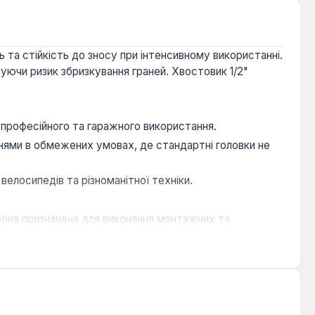
 та стійкість до зносу при інтенсивному використанні.
зуючи ризик збризкування граней. Хвостовик 1/2"
я професійного та гаражного використання.
ями в обмежених умовах, де стандартні головки не
велосипедів та різноманітної техніки.
 Вона призначена для виконання монтажних та
 доцільно застосовувати в комплекті з воротком,