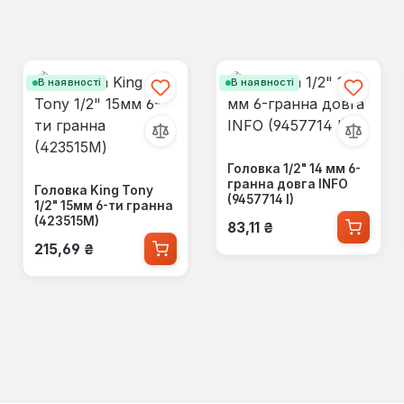
В наявності
В наявності
Головка 1/2" 14 мм 6-
гранна довга INFO
Головка King Tony
(9457714 I)
1/2" 15мм 6-ти гранна
Звичайна ціна:
(423515M)
83,11 ₴
Звичайна ціна:
215,69 ₴