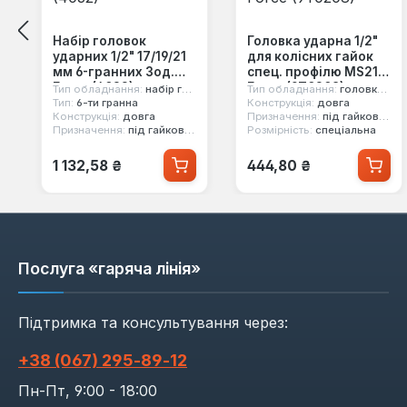
Набір головок
Головка ударна 1/2"
ударних 1/2" 17/19/21
для колісних гайок
мм 6-гранних 3од.
спец. профілю MS21
Force (4032)
Force (9T0208)
Тип обладнання:
набір головок ударних
Тип обладнання:
головка ударна
Тип:
6-ти гранна
Конструкція:
довга
Конструкція:
довга
Призначення:
під гайковерт, під легкосплавні диски
Призначення:
під гайковерт, під легкосплавні диски
Розмірність:
спеціальна
Звичайна ціна:
Звичайна ціна:
1 132,58 ₴
444,80 ₴
Послуга «гаряча лінія»
Підтримка та консультування через:
+38 (067) 295‑89‑12
Пн-Пт, 9:00 - 18:00