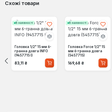
Схожі товари
Пропустити галерею продуктів
В наявності
В наявності
Головка 1/2" 15 мм 6-
Головка Force 1/2" 15
гранна довга INFO
мм 6-гранна довга
(9457715 I)
(5457715)
Звичайна ціна:
Звичайна ціна:
83,11 ₴
169,68 ₴