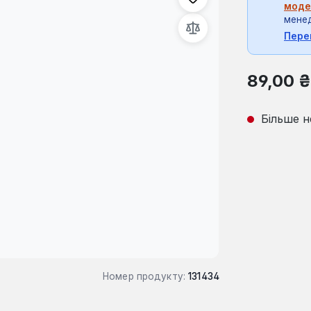
моде
мене
Пере
Звичайна ці
89,00 ₴
Більше н
Номер продукту:
131434