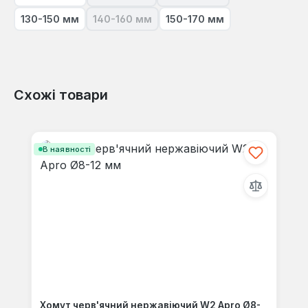
(Ця опція наразі недоступна.)
(Ця опція наразі недосту
130-150 мм
140-160 мм
150-170 мм
(Ця опція наразі недоступна.)
Схожі товари
Пропустити галерею продуктів
В наявності
Хомут черв'ячний нержавіючий W2 Apro Ø8-