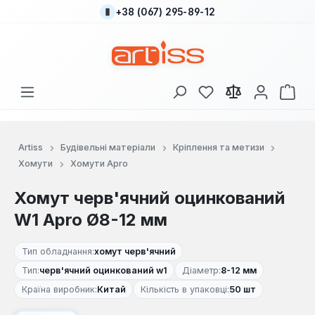
+38 (067) 295-89-12
Перейти до основного вмісту
У вас є 0 у списку
Кош
Artiss
Будівельні матеріали
Кріплення та метизи
Хомути
Хомути Apro
Хомут черв'ячний оцинкований
W1 Apro Ø8-12 мм
Тип обладнання:
хомут черв'ячний
Тип:
черв'ячний оцинкований w1
Діаметр:
8-12 мм
Країна виробник:
Китай
Кількість в упаковці:
50 шт