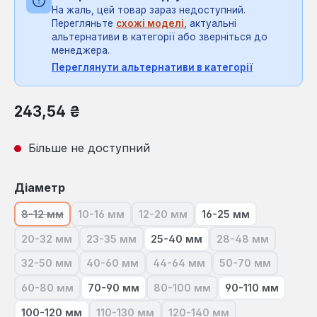
На жаль, цей товар зараз недоступний.
Перегляньте
схожі моделі
, актуальні
альтернативи в категорії або зверніться до
менеджера.
Переглянути альтернативи в категорії
Звичайна ціна:
243,54 ₴
Більше не доступний
Виберіть
Діаметр
8-12 мм
10-16 мм
12-20 мм
16-25 мм
(Ця опція наразі недоступна.)
(Ця опція наразі недоступна.)
(Ця опція наразі недоступна.)
20-32 мм
23-35 мм
25-40 мм
28-48 мм
(Ця опція наразі недоступна.)
(Ця опція наразі недоступна.)
(Ця опція нараз
32-50 мм
40-60 мм
44-64 мм
50-70 мм
(Ця опція наразі недоступна.)
(Ця опція наразі недоступна.)
(Ця опція наразі недоступна.
(Ця опція нараз
60-80 мм
70-90 мм
80-100 мм
90-110 мм
(Ця опція наразі недоступна.)
(Ця опція наразі недоступна
100-120 мм
110-130 мм
120-140 мм