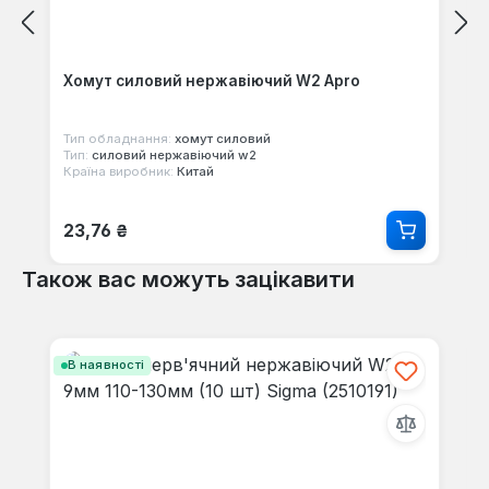
Хомут силовий нержавіючий W2 Apro
Тип обладнання:
хомут силовий
Тип:
силовий нержавіючий w2
Країна виробник:
Китай
Звичайна ціна:
23,76 ₴
Також вас можуть зацікавити
Пропустити галерею продуктів
В наявності