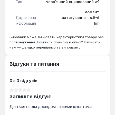
Захист від корозії:
Оцинковане покриття
Тип
черв'ячний оцинкований w1
класу W1 ефективно захищає виріб від іржі,
момент
продовжуючи термін його служби навіть при
Додаткова
затягування - 4.5-6
експлуатації в складних умовах.
інформація
hm
Цей черв'ячний хомут Apro ідеально підходить
Виробник може змінювати характеристики товару без
для використання в гідравлічних та пневматичних
попередження. Помітили помилку в описі? Напишіть
системах, автомобільній промисловості,
нам — швидко перевіримо та виправимо.
вентиляційних та опалювальних системах, а також
у сільському господарстві та промисловості. Його
застосовують для фіксації шлангів, патрубків,
Відгуки та питання
гнучких повітропроводів та труб з невеликою
товщиною стінки або малим внутрішнім
0 з 0 відгуків
діаметром. Виріб ефективно протистоїть
статичним та динамічним навантаженням,
Середня оцінка 0 з 5 зірок
забезпечуючи стабільну роботу системи.
Залиште відгук!
Діліться своїм досвідом з іншими клієнтами.