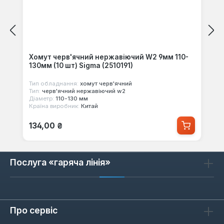
Хомут черв'ячний нержавіючий W2 9мм 110-
130мм (10 шт) Sigma (2510191)
Тип обладнання:
хомут черв'ячний
Тип:
черв'ячний нержавіючий w2
Діаметр:
110-130 мм
Країна виробник:
Китай
Звичайна ціна:
134,00 ₴
Послуга «гаряча лінія»
Про сервіс