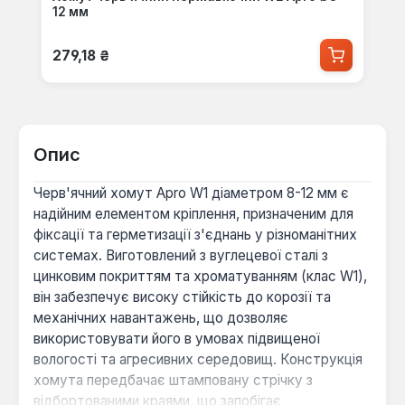
12 мм
Звичайна ціна:
279,18 ₴
Опис
Черв'ячний хомут Apro W1 діаметром 8-12 мм є
надійним елементом кріплення, призначеним для
фіксації та герметизації з'єднань у різноманітних
системах. Виготовлений з вуглецевої сталі з
цинковим покриттям та хроматуванням (клас W1),
він забезпечує високу стійкість до корозії та
механічних навантажень, що дозволяє
використовувати його в умовах підвищеної
вологості та агресивних середовищ. Конструкція
хомута передбачає штамповану стрічку з
відбортованими краями, що запобігає