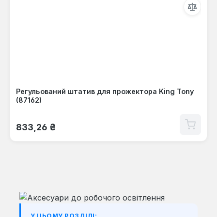
Регульований штатив для прожектора King Tony
(87162)
Звичайна ціна:
833,26 ₴
У ЦЬОМУ РОЗДІЛІ: