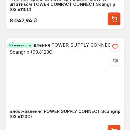
штативом TOWER COMPACT CONNECT Scangrip
(03.6110C)
Звичайна ціна:
8 047,94 ₴
В наявності
Блок живлення POWER SUPPLY CONNECT Scangrip
(03.6123C)