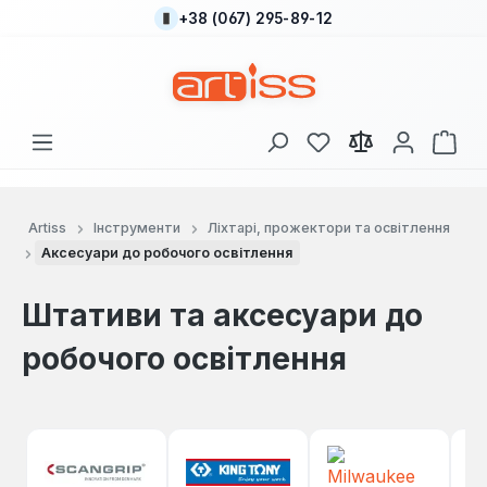
+38 (067) 295-89-12
Перейти до основного вмісту
У вас є 0 у списку
Кош
Artiss
Інструменти
Ліхтарі, прожектори та освітлення
Аксесуари до робочого освітлення
Штативи та аксесуари до
робочого освітлення