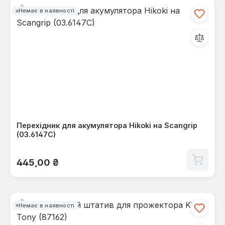
Немає в наявності
Перехідник для акумулятора Hikoki на Scangrip
(03.6147C)
Звичайна ціна:
445,00 ₴
Немає в наявності