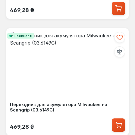
Звичайна ціна:
469,28 ₴
В наявності
Перехідник для акумулятора Milwaukee на
Scangrip (03.6149C)
Звичайна ціна:
469,28 ₴