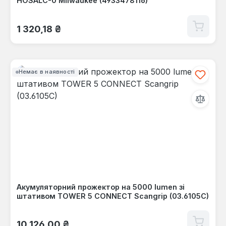
HOSALC-0 Milwaukee (4933478116)
Звичайна ціна:
1 320,18 ₴
Немає в наявності
Акумуляторний прожектор на 5000 lumen зі
штативом TOWER 5 CONNECT Scangrip (03.6105C)
Звичайна ціна:
10 126,00 ₴