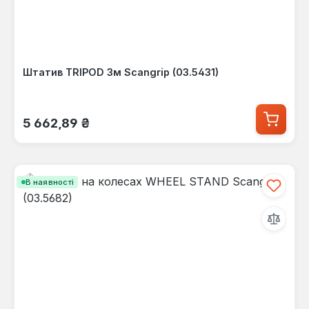
Штатив TRIPOD 3м Scangrip (03.5431)
Звичайна ціна:
5 662,89 ₴
В наявності