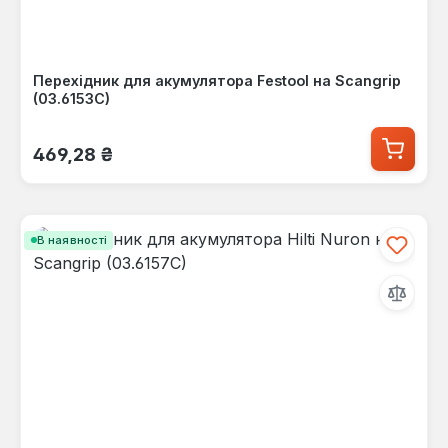
Перехідник для акумулятора Festool на Scangrip
(03.6153C)
Звичайна ціна:
469,28 ₴
В наявності