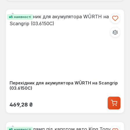
В наявності
Перехідник для акумулятора WÛRTH на Scangrip
(03.6150C)
Звичайна ціна:
469,28 ₴
В наявності