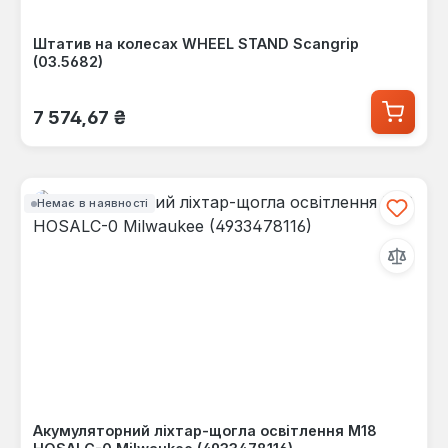
Штатив на колесах WHEEL STAND Scangrip
(03.5682)
Звичайна ціна:
7 574,67 ₴
Немає в наявності
Акумуляторний ліхтар-щогла освітлення M18