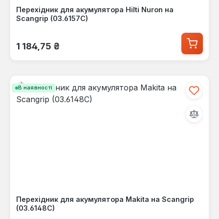
Перехідник для акумулятора Hilti Nuron на
Scangrip (03.6157C)
Звичайна ціна:
1 184,75 ₴
В наявності
Перехідник для акумулятора Makita на Scangrip
(03.6148C)