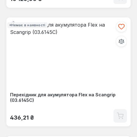
Немає в наявності
Перехідник для акумулятора Flex на Scangrip
(03.6145C)
Звичайна ціна:
436,21 ₴