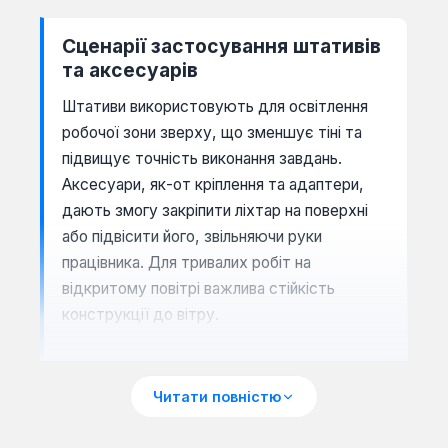
Сценарії застосування штативів
та аксесуарів
Штативи використовують для освітлення
робочої зони зверху, що зменшує тіні та
підвищує точність виконання завдань.
Аксесуари, як-от кріплення та адаптери,
дають змогу закріпити ліхтар на поверхні
або підвісити його, звільняючи руки
працівника. Для тривалих робіт на
відкритому повітрі важлива стійкість
конструкції до вітру.
Читати повністю
Як обрати штатив для робочого
освітлення