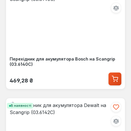
Перехідник для акумулятора Bosch на Scangrip
(03.6140C)
Звичайна ціна:
469,28 ₴
В наявності