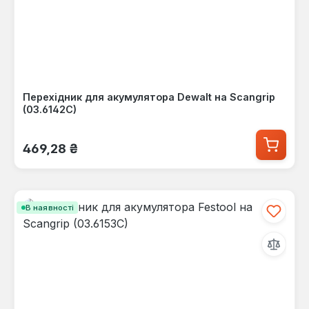
Перехідник для акумулятора Dewalt на Scangrip
(03.6142C)
Звичайна ціна:
469,28 ₴
В наявності