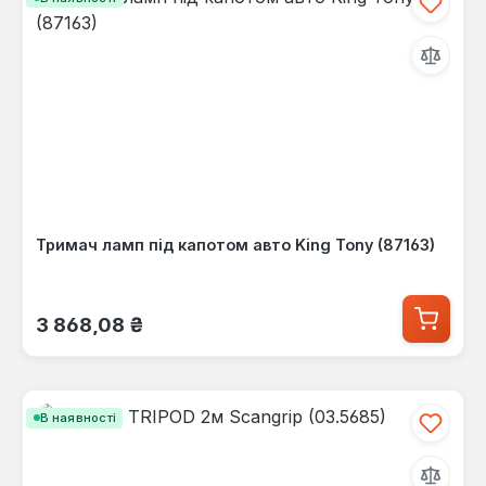
Тримач ламп під капотом авто King Tony (87163)
Звичайна ціна:
3 868,08 ₴
В наявності