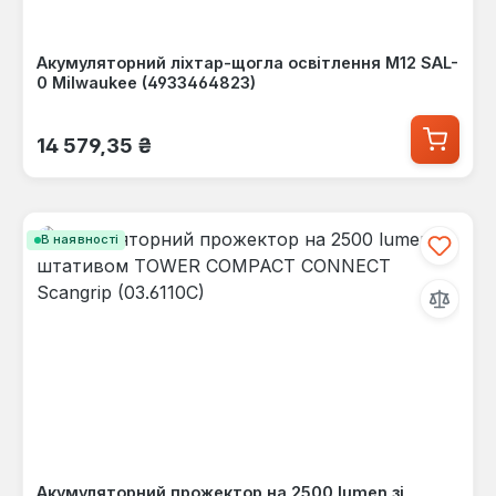
Акумуляторний ліхтар-щогла освітлення M12 SAL-
0 Milwaukee (4933464823)
Звичайна ціна:
14 579,35 ₴
В наявності
Акумуляторний прожектор на 2500 lumen зі