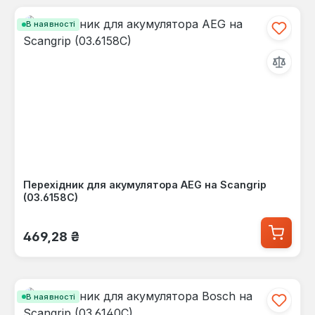
В наявності
Перехідник для акумулятора AEG на Scangrip
(03.6158C)
Звичайна ціна:
469,28 ₴
В наявності