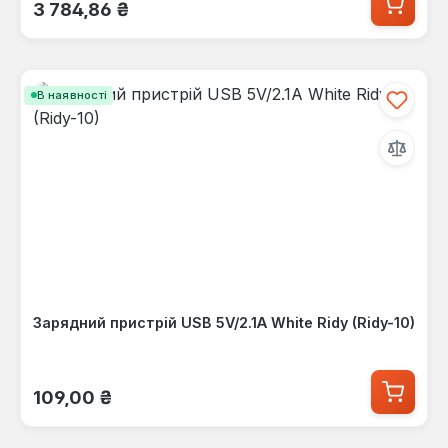
Звичайна ціна:
3 784,86 ₴
В наявності
Зарядний пристрій USB 5V/2.1А White Ridy (Ridy-10)
Звичайна ціна:
109,00 ₴