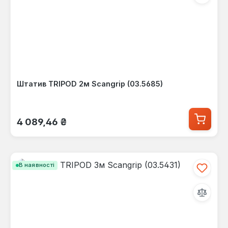
Штатив TRIPOD 2м Scangrip (03.5685)
Звичайна ціна:
4 089,46 ₴
В наявності