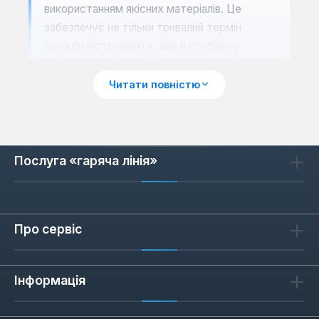
використанням якісних матеріалів. Це
забезпечує не тільки тривалий термін
служби інструменту, але й стабільну
роботу навіть при інтенсивних
навантаженнях. Кожен міксер проходить
Читати повністю
ретельний контроль якості, що гарантує
його надійність та безпечність у
використанні.
Послуга «гаряча лінія»
Висока потужність двигуна:
Забезпечує ефективне перемішування
густих та в'язких сумішей.
Надійний редуктор:
Спроектований
Про сервіс
для тривалої роботи під навантаженням,
мінімізуючи знос.
Інформація
Ергономічний дизайн:
Зручні рукоятки
та оптимальний розподіл ваги знижують