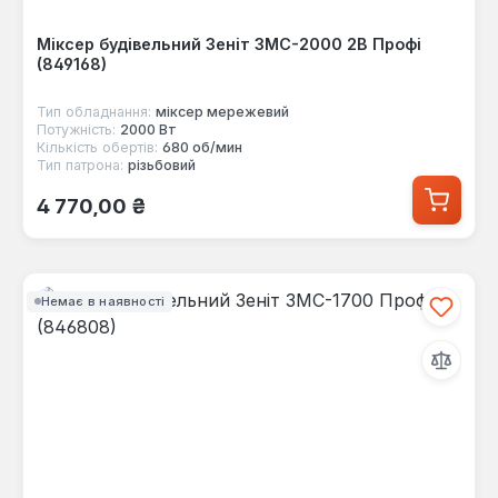
Міксер будівельний Зеніт ЗМС-2000 2В Профі
(849168)
Тип обладнання:
міксер мережевий
Потужність:
2000 Вт
Кількість обертів:
680 об/мин
Тип патрона:
різьбовий
Звичайна ціна:
4 770,00 ₴
Немає в наявності