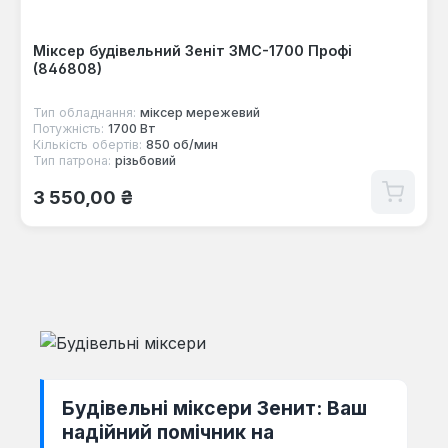
Міксер будівельний Зеніт ЗМС-1700 Профі
(846808)
Тип обладнання:
міксер мережевий
Потужність:
1700 Вт
Кількість обертів:
850 об/мин
Тип патрона:
різьбовий
Звичайна ціна:
3 550,00 ₴
Будівельні міксери Зенит: Ваш
надійний помічник на