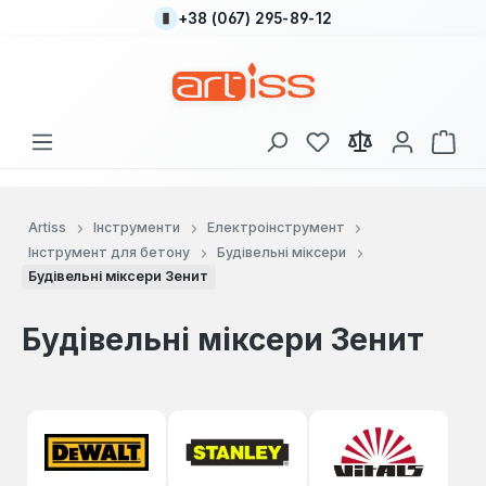
+38 (067) 295-89-12
Перейти до основного вмісту
У вас є 0 у списку
Кош
Artiss
Інструменти
Електроінструмент
Інструмент для бетону
Будівельні міксери
Будівельні міксери Зенит
Будівельні міксери Зенит