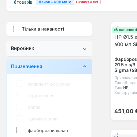
×
6
товарів
бачок - 600 мл
Скинути всі
Тільки в наявності
В наявност
Виробник
Фарбороз
Ø1.5 з в/б
Призначення
Sigma (68
Призначенн
Тип обладн
комплект форсунки
Тип:
HP
Конструкція
подовжувач
сопло
Звичайна
451,00 
тримач сопла
фарборозпилювач