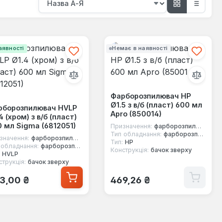
аявності
Немає в наявності
Фарборозпилювач HP
Ø1.5 з в/б (пласт) 600 мл
рборозпилювач HVLP
Apro (850014)
4 (хром) з в/б (пласт)
 мл Sigma (6812051)
Призначення:
фарборозпилювач
Тип обладнання:
фарборозпилювач пневматичний
значення:
фарборозпилювач
Тип:
HP
 обладнання:
фарборозпилювач пневматичний
Конструкція:
бачок зверху
HVLP
струкція:
бачок зверху
ичайна ціна:
Звичайна ціна:
3,00 ₴
469,26 ₴