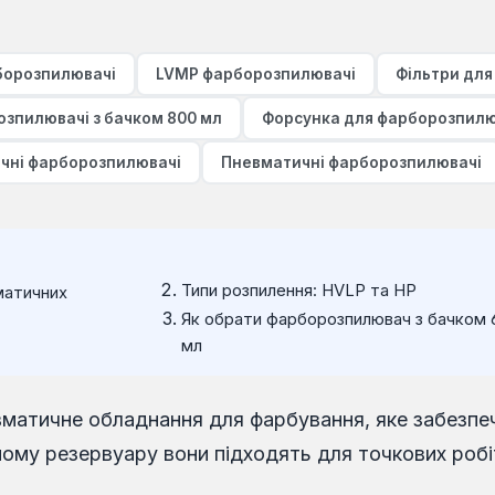
борозпилювачі
LVMP фарборозпилювачі
Фільтри дл
зпилювачі з бачком 800 мл
Форсунка для фарборозпилю
чні фарборозпилювачі
Пневматичні фарборозпилювачі
Типи розпилення: HVLP та HP
матичних
Як обрати фарборозпилювач з бачком 
мл
матичне обладнання для фарбування, яке забезпе
тному резервуару вони підходять для точкових робі