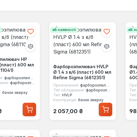
і
В наявності
В н
пилювач HP
 (пласт) 600 мл
Фарборозпилювач HVLP
Фа
11041)
Ø 1.4 з в/б (пласт) 600 мл
Ø1.
Refine Sigma (6812351)
600
я:
фарборозпилювач
ання:
фарборозпилювач пневматичний
Призначення:
фарборозпилювач
При
Тип обладнання:
фарборозпилювач пневматичний
Тип
:
бачок зверху
Тип:
HVLP
Тип:
Конструкція:
бачок зверху
Кон
 ціна:
Звичайна ціна:
Зв
₴
2 057,00 ₴
98