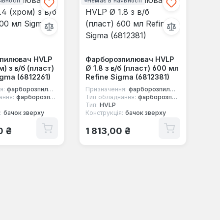
явності
Немає в наявності
пилювач HVLP
Фарборозпилювач HVLP
м) з в/б (пласт)
Ø 1.8 з в/б (пласт) 600 мл
gma (6812261)
Refine Sigma (6812381)
я:
фарборозпилювач
Призначення:
фарборозпилювач
ання:
фарборозпилювач пневматичний
Тип обладнання:
фарборозпилювач пневматичний
Тип:
HVLP
:
бачок зверху
Конструкція:
бачок зверху
 ціна:
Звичайна ціна:
0 ₴
1 813,00 ₴