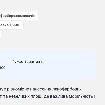
я фарборозпилювачів
вача 1,5 мм
Часті запитання
600
чує рівномірне нанесення лакофарбових
т та невеликих площ, де важлива мобільність і