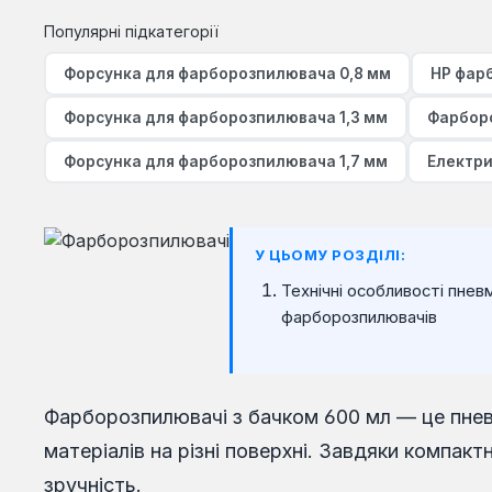
Популярні підкатегорії
Форсунка для фарборозпилювача 0,8 мм
HP фар
Форсунка для фарборозпилювача 1,3 мм
Фарборо
Форсунка для фарборозпилювача 1,7 мм
Електри
У ЦЬОМУ РОЗДІЛІ:
Технічні особливості пнев
фарборозпилювачів
Фарборозпилювачі з бачком 600 мл — це пнев
матеріалів на різні поверхні. Завдяки компак
зручність.