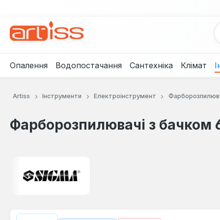
рейти до основного вмісту
Перейти до пошуку
Перейти до основної навігації
Опалення
Водопостачання
Сантехніка
Клімат
І
Artiss
Інструменти
Електроінструмент
Фарборозпилюв
Фарборозпилювачі з бачком 