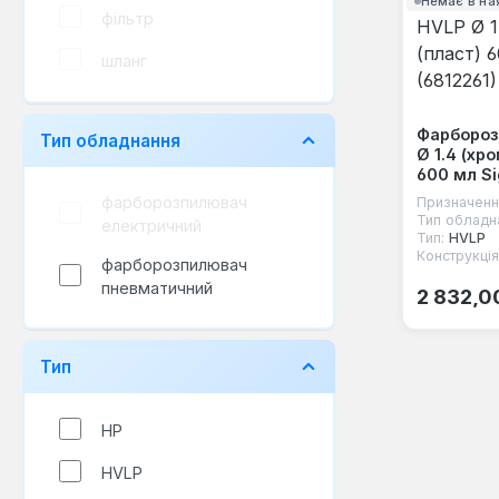
Немає в на
фільтр
шланг
Фарбороз
Тип обладнання
Ø 1.4 (хро
600 мл Si
фарборозпилювач
Призначенн
Тип обладн
електричний
Тип:
HVLP
Конструкція
фарборозпилювач
Звичайна
пневматичний
2 832,0
Тип
HP
HVLP