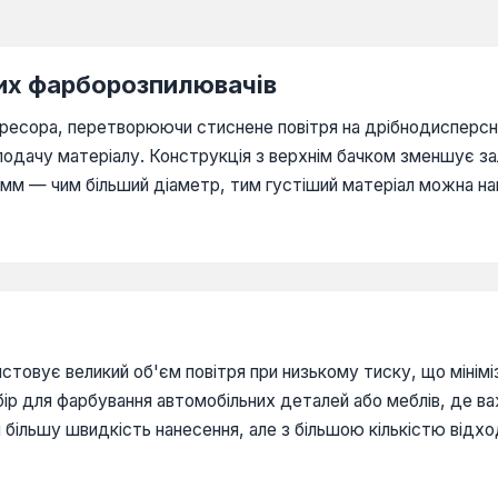
них фарборозпилювачів
ресора, перетворюючи стиснене повітря на дрібнодисперсн
одачу матеріалу. Конструкція з верхнім бачком зменшує за
8 мм — чим більший діаметр, тим густіший матеріал можна на
истовує великий об'єм повітря при низькому тиску, що мін
бір для фарбування автомобільних деталей або меблів, де в
більшу швидкість нанесення, але з більшою кількістю відхо