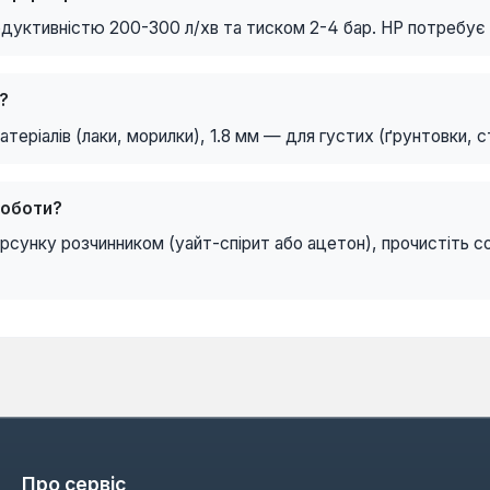
уктивністю 200-300 л/хв та тиском 2-4 бар. HP потребує 
?
теріалів (лаки, морилки), 1.8 мм — для густих (ґрунтовки, с
роботи?
орсунку розчинником (уайт-спірит або ацетон), прочистіть 
Про сервіс