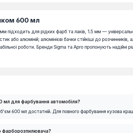
чком 600 мл
 мм підходить для рідких фарб та лаків, 1.5 мм — універсаль
тик або алюміній; алюмінієві бачки стійкіші до розчинників,
більної роботи. Бренди Sigma та Apro пропонують надійні рі
0 мл для фарбування автомобіля?
об'єм 600 мл достатній. Для повного фарбування кузова кращ
го фарборозпилювача?