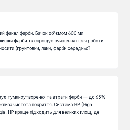
ий факел фарби. Бачок об'ємом 600 мл
лишки фарби та спрощує очищення після роботи.
носити (ґрунтовки, лаки, фарби середньої
імізує туманоутворення та втрати фарби — до 65%
ажлива чистота покриття. Система HP (High
дів. HP краще підходить для великих площ, де