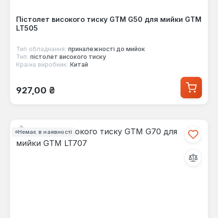
Пістолет високого тиску GTM G50 для мийки GTM
LT505
Тип обладнання:
приналежності до мийок
Тип:
пістолет високого тиску
Країна виробник:
Китай
Звичайна ціна:
927,00 ₴
Немає в наявності