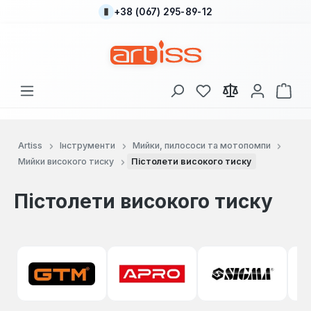
+38 (067) 295-89-12
Перейти до основного вмісту
У вас є 0 у списку
Кош
Artiss
Інструменти
Мийки, пилососи та мотопомпи
Мийки високого тиску
Пістолети високого тиску
Пістолети високого тиску