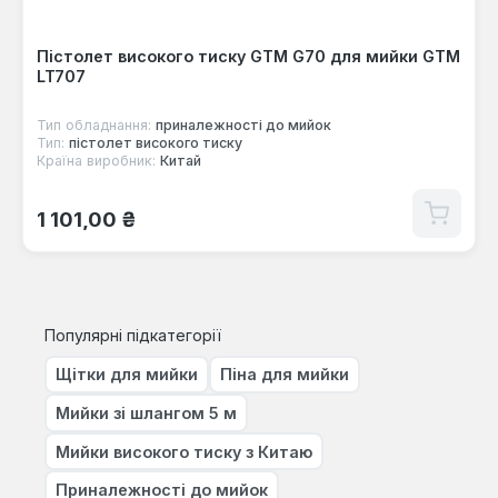
Пістолет високого тиску GTM G70 для мийки GTM
LT707
Тип обладнання:
приналежності до мийок
Тип:
пістолет високого тиску
Країна виробник:
Китай
Звичайна ціна:
1 101,00 ₴
Популярні підкатегорії
Щітки для мийки
Піна для мийки
Мийки зі шлангом 5 м
Мийки високого тиску з Китаю
Приналежності до мийок