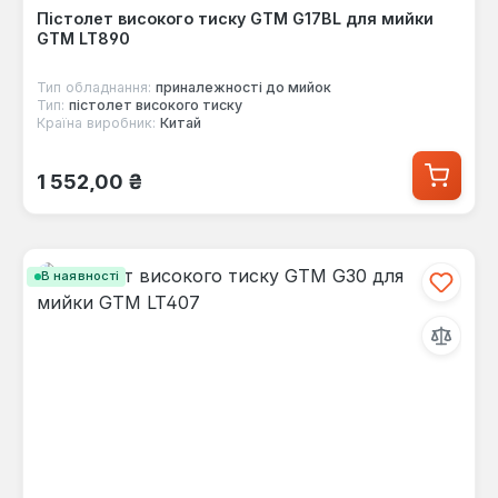
Пістолет високого тиску GTM G17BL для мийки
GTM LT890
Тип обладнання:
приналежності до мийок
Тип:
пістолет високого тиску
Країна виробник:
Китай
Звичайна ціна:
1 552,00 ₴
В наявності