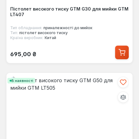
Пістолет високого тиску GTM G30 для мийки GTM
LT407
Тип обладнання:
приналежності до мийок
Тип:
пістолет високого тиску
Країна виробник:
Китай
Звичайна ціна:
695,00 ₴
В наявності