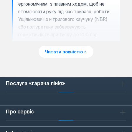
ергономічним, з плавним ходом, щоб не
втомлювати руку під час тривалої роботи.
Ущільнювачі з нітрилового каучуку (NBR)
або поліуретану забезпечують
герметичність при тиску до 200 бар.
Читати повністю
Сценарії застосування та
сумісність
Пістолети підходять для побутових та
Послуга «гаряча лінія»
професійних мийок високого тиску. Вони
використовуються для миття автомобілів,
фасадів, садової техніки, тротуарної
плитки. Більшість моделей мають
Про сервіс
швидкоз'ємне з'єднання (1/4 дюйма), що
дозволяє швидко змінювати насадки. При
виборі зверніть увагу на сумісність з вашою