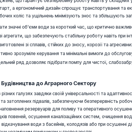
коджень, що гарантує безперебійну роботу навіть у складних
тарт, а ергономічний дизайн спрощує транспортування та е
робочих коліс та ущільнень мінімізують знос та збільшують з
ти значні об'єми води за короткий час, що критично важлив
ові агрегати, що забезпечують стабільну роботу навіть при і
иготовлені зі сплавів, стійких до зносу, корозії та агресив
їтивно зрозуміле керування та мінімальні вимоги до обслугов
льний ряд дозволяє підібрати помпу для чистої, слабозабру
Будівництва до Аграрного Сектору
зних галузях завдяки своїй універсальності та адаптивност
 та затоплених підвалів, забезпечуючи безперервність робоч
аповнення резервуарів для поливу та оперативного осушення
ків повеней, осушення каналізаційних систем, очищення водо
я відкачування води з басейнів, колодязів або при осушенні 
чи незамінним помічником у господарстві.