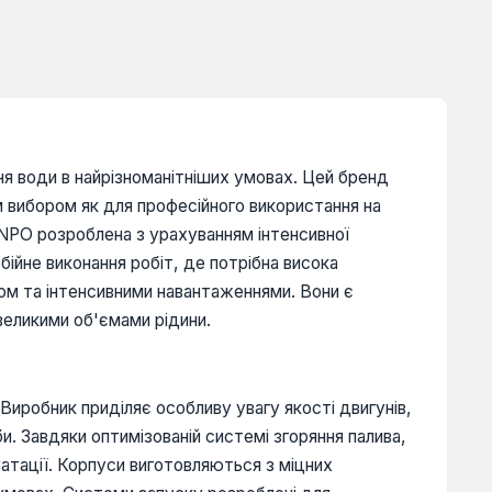
я води в найрізноманітніших умовах. Цей бренд
м вибором як для професійного використання на
 NPO розроблена з урахуванням інтенсивної
бійне виконання робіт, де потрібна висока
сом та інтенсивними навантаженнями. Вони є
великими об'ємами рідини.
иробник приділяє особливу увагу якості двигунів,
и. Завдяки оптимізованій системі згоряння палива,
тації. Корпуси виготовляються з міцних