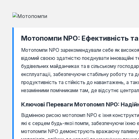
Мотопомпи NPO: Ефективність та
Мотопомпи NPO зарекомендували себе як високоякі
відомий своєю здатністю поєднувати інноваційні т
будівельних майданчиках та в сільському господар
експлуатації, забезпечуючи стабільну роботу та до
продуктивність та стійкість до навантажень, а та
незамінними помічниками там, де відсутнє централ
Ключові Переваги Мотопомп NPO: Надійні
Відмінною рисою мотопомп NPO є їхня конструктивн
які є серцем будь-якої помпи, забезпечуючи їхню е
мотопомпи NPO демонструють вражаючу паливну еф