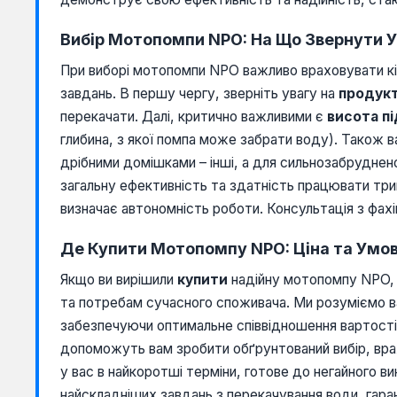
Вибір Мотопомпи NPO: На Що Звернути У
При виборі мотопомпи NPO важливо враховувати кі
завдань. В першу чергу, зверніть увагу на
продукт
перекачати. Далі, критично важливими є
висота п
глибина, з якої помпа може забрати воду). Також 
дрібними домішками – інші, а для сильнозабруднено
загальну ефективність та здатність працювати трив
визначає автономність роботи. Консультація з фа
Де Купити Мотопомпу NPO: Ціна та Умо
Якщо ви вирішили
купити
надійну мотопомпу NPO, 
та потребам сучасного споживача. Ми розуміємо в
забезпечуючи оптимальне співвідношення вартості 
допоможуть вам зробити обґрунтований вибір, вр
у вас в найкоротші терміни, готове до негайного в
найскладніших завдань з перекачування води, гара