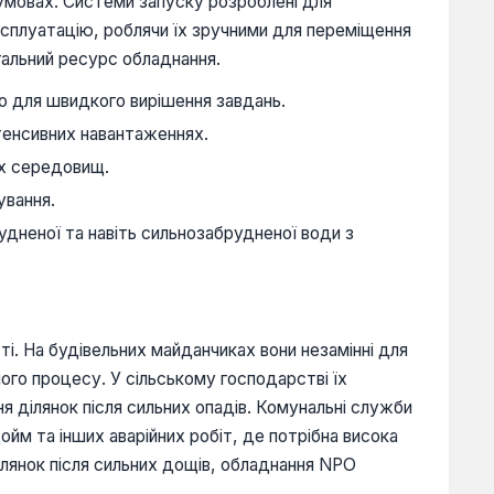
 умовах. Системи запуску розроблені для
ксплуатацію, роблячи їх зручними для переміщення
агальний ресурс обладнання.
о для швидкого вирішення завдань.
нтенсивних навантаженнях.
них середовищ.
ування.
дненої та навіть сильнозабрудненої води з
і. На будівельних майданчиках вони незамінні для
ого процесу. У сільському господарстві їх
 ділянок після сильних опадів. Комунальні служби
йм та інших аварійних робіт, де потрібна висока
ділянок після сильних дощів, обладнання NPO