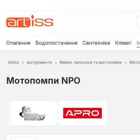
рейти до основного вмісту
Перейти до пошуку
Перейти до основної навігації
Опалення
Водопостачання
Сантехніка
Клімат
І
Artiss
Інструменти
Мийки, пилососи та мотопомпи
Мото
Мотопомпи NPO