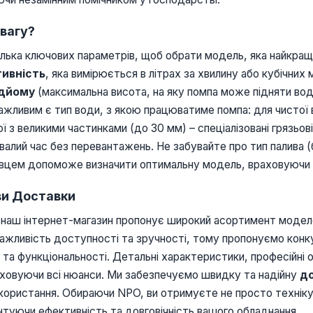
вагу?
лька ключових параметрів, щоб обрати модель, яка найкращ
ивність
, яка вимірюється в літрах за хвилину або кубічних
ідйому
(максимальна висота, на яку помпа може підняти во
важливим є тип води, з якою працюватиме помпа: для чистої 
ї з великими частинками (до 30 мм) – спеціалізовані грязьо
алий час без перевантажень. Не забувайте про тип палива (
хівцем допоможе визначити оптимальну модель, враховуючи 
ви Доставки
наш інтернет-магазин пропонує широкий асортимент модел
ажливість доступності та зручності, тому пропонуємо кон
та функціональності. Детальні характеристики, професійні о
аховуючи всі нюанси. Ми забезпечуємо швидку та надійну
д
икористання. Обираючи NPO, ви отримуєте не просто техніку
нтуючи ефективність та довговічність вашого обладнання.