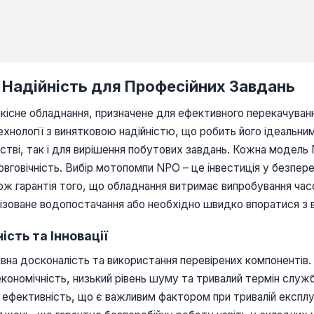
 Надійність для Професійних Завдань
сне обладнання, призначене для ефективного перекачуванн
ехнології з винятковою надійністю, що робить його ідеальни
стві, так і для вирішення побутових завдань. Кожна модель
вговічність. Вибір мотопомпи NPO – це інвестиція у безпере
кож гарантія того, що обладнання витримає випробування ча
ізоване водопостачання або необхідно швидко впоратися з 
сть та Інновації
а досконалість та використання перевірених компонентів. В
кономічність, низький рівень шуму та тривалий термін служб
ективність, що є важливим фактором при тривалій експлуа