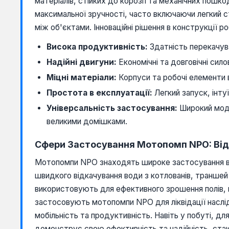
матеріалів, стійких до корозії та механічних пош
максимальної зручності, часто включаючи легкий с
між об'єктами. Інноваційні рішення в конструкції 
Висока продуктивність:
Здатність перекачува
Надійні двигуни:
Економічні та довговічні сил
Міцні матеріали:
Корпуси та робочі елементи в
Простота в експлуатації:
Легкий запуск, інту
Універсальність застосування:
Широкий моде
великими домішками.
Сфери Застосування Мотопомп NPO: Від 
Мотопомпи NPO знаходять широке застосування в рі
швидкого відкачування води з котлованів, траншей
використовують для ефективного зрошення полів, н
застосовують мотопомпи NPO для ліквідації наслід
мобільність та продуктивність. Навіть у побуті, дл
демонструє свою ефективність та надійність, стаю