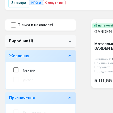
×
3
товари
NPO
Скинути всі
Тільки в наявності
В наявност
Виробник
(1)
Мотопом
GARDEN M
Живлення
Живлення:
Призначенн
Потужність 
бензин
Продуктивні
Звичайна
дизель
5 111,55
Призначення
брудна вода