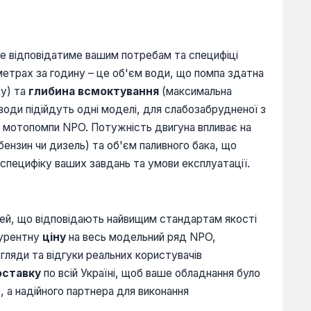
е відповідатиме вашим потребам та специфіці
 метрах за годину – це об'єм води, що помпа здатна
ду) та
глибина всмоктування
(максимальна
води підійдуть одні моделі, для слабозабрудненої з
ві мотопомпи NPO. Потужність двигуна впливає на
бензин чи дизель) та об'єм паливного бака, що
специфіку ваших завдань та умови експлуатації.
ей, що відповідають найвищим стандартам якості
курентну
ціну
на весь модельний ряд NPO,
гляди та відгуки реальних користувачів
оставку
по всій Україні, щоб ваше обладнання було
, а надійного партнера для виконання