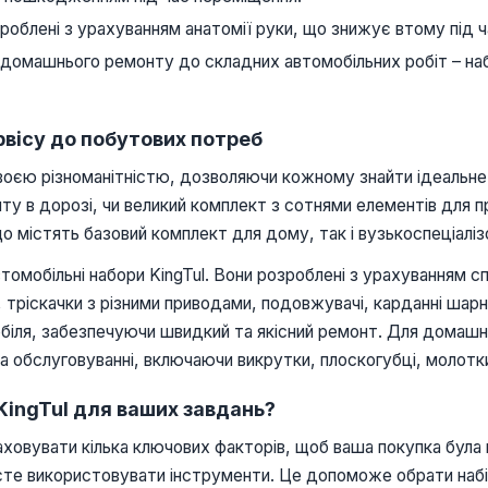
роблені з урахуванням анатомії руки, що знижує втому під ч
 домашнього ремонту до складних автомобільних робіт – на
ервісу до побутових потреб
воєю різноманітністю, дозволяючи кожному знайти ідеальне 
у в дорозі, чи великий комплект з сотнями елементів для пр
що містять базовий комплект для дому, так і вузькоспеціаліз
втомобільні набори KingTul. Вони розроблені з урахуванням с
ів, тріскачки з різними приводами, подовжувачі, карданні ша
біля, забезпечуючи швидкий та якісний ремонт. Для домашн
а обслуговуванні, включаючи викрутки, плоскогубці, молотки
KingTul для ваших завдань?
раховувати кілька ключових факторів, щоб ваша покупка бу
нуєте використовувати інструменти. Це допоможе обрати наб