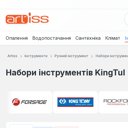
рейти до основного вмісту
Перейти до пошуку
Перейти до основної навігації
Опалення
Водопостачання
Сантехніка
Клімат
І
Artiss
Інструменти
Ручний інструмент
Набори інструмен
Набори інструментів KingTul