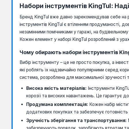
Набори інструментів KingTul: На
Бренд KingTul вже давно зарекомендував себе на р
інструментів KingTul є втіленням продуманості, д
незамінними помічниками у гаражі, на будівельному
Кожен елемент у наборі KingTul розроблений з урах
Чому обирають набори інструментів Kin
Вибір інструменту – це не просто покупка, а інвес
які роблять їх надзвичайно популярними серед корис
система, розроблена для максимальної зручності 
Висока якість матеріалів:
Інструменти KingTu
корозії та високих навантажень. Це гарантує до
Продумана комплектація:
Кожен набір місти
додаткових покупках та забезпечує готовність 
Зручність зберігання та транспортування:
забезпечують порядок, запобігають втратам т