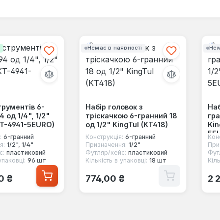
і
Немає в наявності
Нем
трументів 6-
Набір головок з
Наб
 од 1/4", 1/2"
тріскачкою 6-гранний 18
гра
KT-4941-5EURO)
од 1/2" KingTul (KT418)
Kin
5E
:
6-гранний
Конструкція:
6-гранний
Кон
я:
1/2", 1/4"
Призначення:
1/2"
При
с:
пластиковий
Футляр/кейс:
пластиковий
Фут
упаковці:
96 шт
Кількість в упаковці:
18 шт
Кіль
 ціна:
Звичайна ціна:
Зв
0 ₴
774,00 ₴
2 