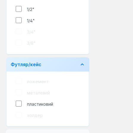
1/2"
1/4"
3/4"
3/8"
Футляр/кейс
ложемент
металевий
пластиковий
холдер