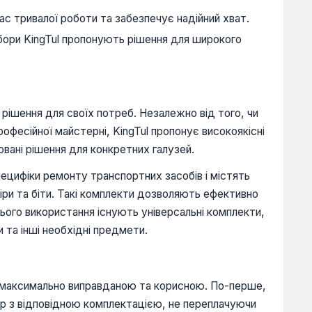
ас тривалої роботи та забезпечує надійний хват.
бори KingTul пропонують рішення для широкого
рішення для своїх потреб. Незалежно від того, чи
офесійної майстерні, KingTul пропонує високоякісні
овані рішення для конкретних галузей.
пецифіки ремонту транспортних засобів і містять
рніри та біти. Такі комплекти дозволяють ефективно
ього використання існують універсальні комплекти,
 та інші необхідні предмети.
ла максимально виправданою та корисною. По-перше,
ір з відповідною комплектацією, не переплачуючи