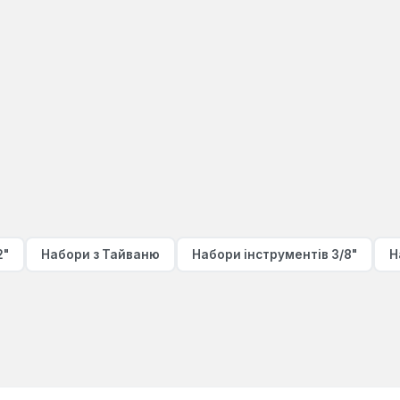
2"
Набори з Тайваню
Набори інструментів 3/8"
Н