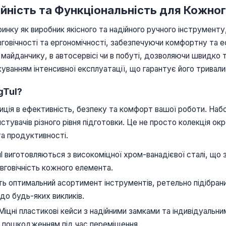
дійність та Функціональність для Кожно
инку як виробник якісного та надійного ручного інструмент
овговічності та ергономічності, забезпечуючи комфортну та
 майданчику, в автосервісі чи в побуті, дозволяючи швидко 
уванням інтенсивної експлуатації, що гарантує його тривал
gTul?
тиція в ефективність, безпеку та комфорт вашої роботи. Наб
тувачів різного рівня підготовки. Це не просто колекція окре
та продуктивності.
l виготовляються з високоміцної хром-ванадієвої сталі, що 
вговічність кожного елемента.
ть оптимальний асортимент інструментів, ретельно підібран
до будь-яких викликів.
Міцні пластикові кейси з надійними замками та індивідуаль
а пошкодженням під час переміщення.