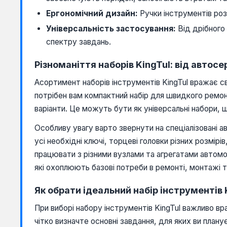
Ергономічний дизайн:
Ручки інструментів роз
Універсальність застосування:
Від дрібного
спектру завдань.
Різноманіття наборів KingTul: від автос
Асортимент наборів інструментів KingTul вражає с
потрібен вам компактний набір для швидкого ремонт
варіанти. Це можуть бути як універсальні набори, 
Особливу увагу варто звернути на спеціалізовані а
усі необхідні ключі, торцеві головки різних розмір
працювати з різними вузлами та агрегатами автомо
які охоплюють базові потреби в ремонті, монтажі т
Як обрати ідеальний набір інструментів 
При виборі набору інструментів KingTul важливо в
чітко визначте основні завдання, для яких ви пла