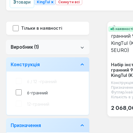
×
3
товари
KingTul
Скинути всі
Тільки в наявності
В наявност
Виробник
(1)
Конструкція
Набір інс
гранний 94
KingTul (
6 / 12 -гранний
Конструкція
Призначенн
Футляр/кей
6-гранний
Кількість в 
12-гранний
Звичайна
2 068,0
Призначення