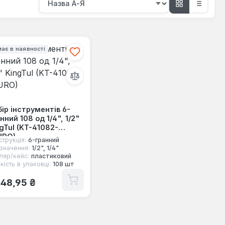
ає в наявності
ір інструментів 6-
нний 108 од 1/4", 1/2"
gTul (KT-41082-
URO)
струкція:
6-гранний
значення:
1/2", 1/4"
ляр/кейс:
пластиковий
кість в упаковці:
108 шт
ичайна ціна:
248,95 ₴