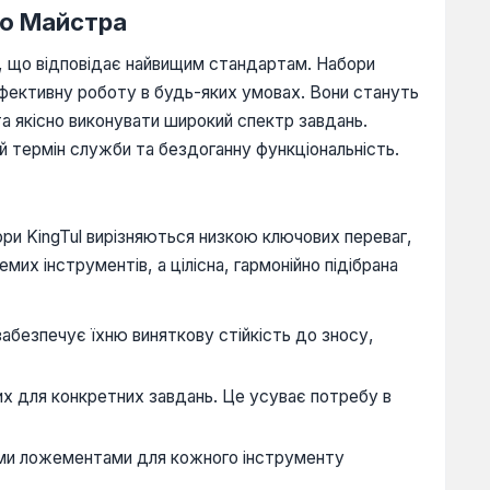
го Майстра
у, що відповідає найвищим стандартам. Набори
 ефективну роботу в будь-яких умовах. Вони стануть
та якісно виконувати широкий спектр завдань.
ий термін служби та бездоганну функціональність.
ори KingTul вирізняються низкою ключових переваг,
мих інструментів, а цілісна, гармонійно підібрана
забезпечує їхню виняткову стійкість до зносу,
их для конкретних завдань. Це усуває потребу в
ними ложементами для кожного інструменту