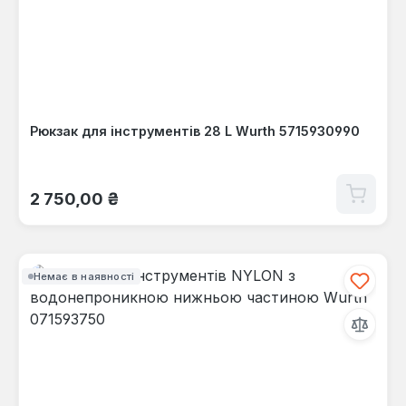
Рюкзак для інструментів 28 L Wurth 5715930990
Звичайна ціна:
2 750,00 ₴
Немає в наявності