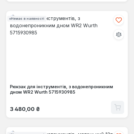
Немає в наявності
Рюкзак для інструментів, з водонепроникним
дном WR2 Wurth 5715930985
Звичайна ціна:
3 480,00 ₴