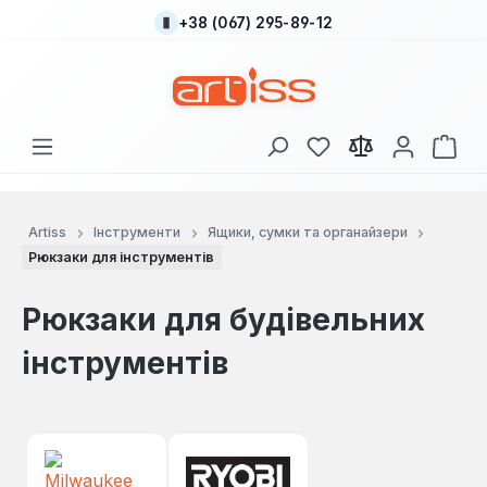
+38 (067) 295-89-12
Перейти до основного вмісту
У вас є 0 у списку
Кош
Artiss
Інструменти
Ящики, сумки та органайзери
Рюкзаки для інструментів
Рюкзаки для будівельних
інструментів