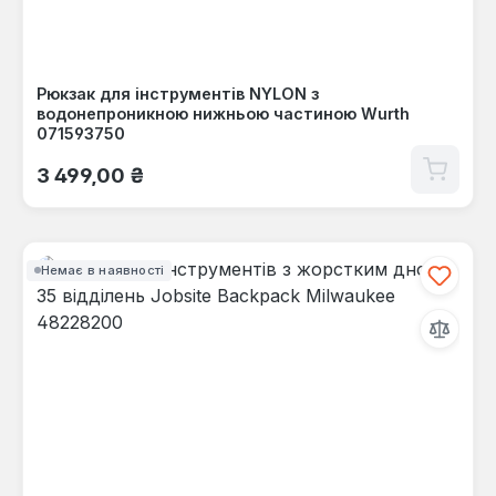
Рюкзак для інструментів NYLON з
водонепроникною нижньою частиною Wurth
071593750
Звичайна ціна:
3 499,00 ₴
Немає в наявності