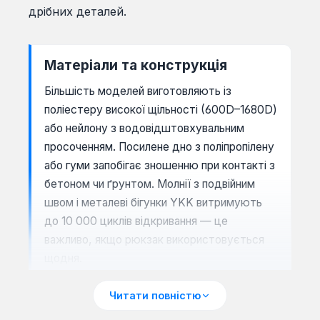
дрібних деталей.
Матеріали та конструкція
Більшість моделей виготовляють із
поліестеру високої щільності (600D–1680D)
або нейлону з водовідштовхувальним
просоченням. Посилене дно з поліпропілену
або гуми запобігає зношенню при контакті з
бетоном чи ґрунтом. Молнії з подвійним
швом і металеві бігунки YKK витримують
до 10 000 циклів відкривання — це
важливо, якщо рюкзак використовується
щодня.
Читати повністю