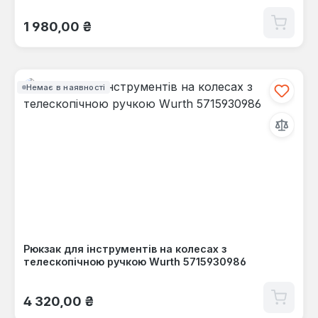
Звичайна ціна:
1 980,00 ₴
Немає в наявності
Рюкзак для інструментів на колесах з
телескопічною ручкою Wurth 5715930986
Звичайна ціна:
4 320,00 ₴