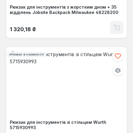
Рюкзак для інструментів з жорстким дном + 35
відділень Jobsite Backpack Milwaukee 48228200
Звичайна ціна:
1 320,18 ₴
Немає в наявності
Рюкзак для інструментів зі стільцем Wurth
5715930993