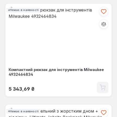
Немає в наявності
Компактний рюкзак для інструментів Milwaukee
4932464834
Звичайна ціна:
5 343,69 ₴
Немає в наявності