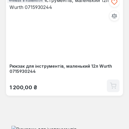
Немає в наявності
Рюкзак для інструментів, маленький 12л Wurth
0715930244
Звичайна ціна:
1 200,00 ₴