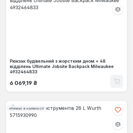
Рюкзак будівельний з жорстким дном + 48
відділень Ultimate Jobsite Backpack Milwaukee
4932464833
Звичайна ціна:
6 069,19 ₴
Немає в наявності