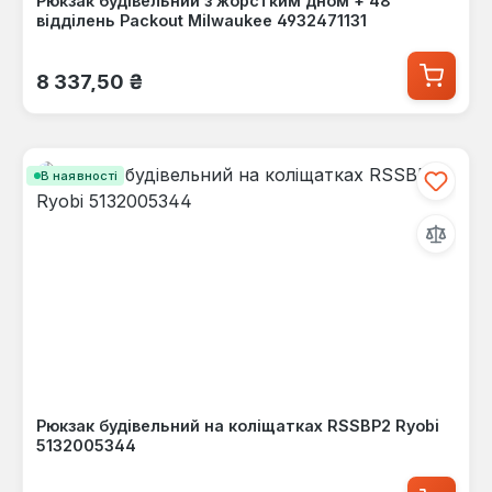
Рюкзак будівельний з жорстким дном + 48
відділень Packout Milwaukee 4932471131
Звичайна ціна:
8 337,50 ₴
В наявності
Рюкзак будівельний на коліщатках RSSBP2 Ryobi
5132005344