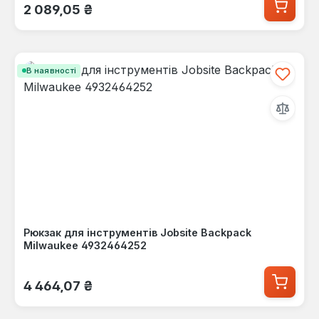
Звичайна ціна:
2 089,05 ₴
В наявності
Рюкзак для інструментів Jobsite Backpack
Milwaukee 4932464252
Звичайна ціна:
4 464,07 ₴