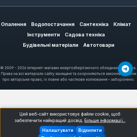
ніж аналоги, зменшуючи частоту заміни.
Стабільна якість шліфування:
Рівномірне розподілення абразиву та
Опалення
Водопостачання
Сантехніка
Клімат
надійне кріплення зерна забезпечують
Інструменти
Садова техніка
однорідну обробку поверхні без
Будівельні матеріали
Автотовари
подряпин та нерівностей від початку до
кінця роботи.
Ефективне відведення пилу:
© 2009 - 2026 Інтернет-магазин енергозберігаючого обладнання ARTiss.
Спеціальна структура стрічок сприяє
Права на всі матеріали сайту захищені та охороняються законом України
кращому відведенню пилу, запобігаючи
про авторське право, їх повне або часткове копіювання – заборонено.
засміченню абразиву та підтримуючи
високу продуктивність.
Універсальність застосування:
Широкий асортимент зернистості
Цей веб-сайт використовує файли cookie, щоб
дозволяє підібрати ідеальний варіант
забезпечити найкращий досвід.
Більше інформації...
для будь-якого етапу шліфування – від
Налаштувати
Відхилити
грубої зачистки до фінішного