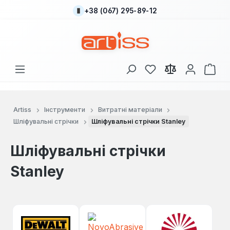
+38 (067) 295-89-12
Перейти до основного вмісту
У вас є 0 у списку
Кош
Artiss
Інструменти
Витратні матеріали
Шліфувальні стрічки
Шліфувальні стрічки Stanley
Шліфувальні стрічки
Stanley