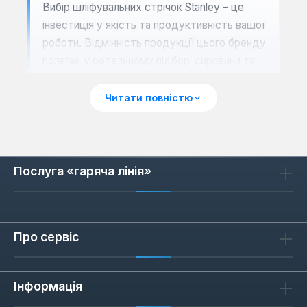
Вибір шліфувальних стрічок Stanley – це
інвестиція у якість та продуктивність вашої
роботи. Відмінність продукції цього бренду
полягає у ретельному підборі сировини та
застосуванні передових технологій
виробництва. Кожна стрічка проходить
Читати повністю
суворий контроль якості, що гарантує її
відповідність заявленим характеристикам
та довговічність в експлуатації. Це
дозволяє досягати ідеально гладких
Послуга «гаряча лінія»
поверхонь та точних результатів без зайвих
зусиль.
Виняткова зносостійкість:
Завдяки
Про сервіс
використанню високоякісного
абразивного зерна та міцної основи,
стрічки Stanley зберігають свої
Інформація
шліфувальні властивості значно довше,