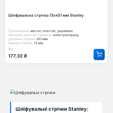
Шліфувальна стрічка 13x451 мм Stanley
Призначення:
метал, пластик, деревина
Матеріал робочої поверхні:
електрокорунд
Довжина стрічки:
451 мм
Ширина стрічки:
13 мм
Від
Звичайна ціна:
177,32 ₴
Шліфувальні стрічки Stanley: