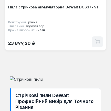
Пила стрічкова акумуляторна DeWalt DCS377NT
Конструкція:
ручна
Живлення:
акумулятор
Країна виробник:
Китай
Звичайна ціна:
23 899,20 ₴
Стрічкові пили DeWalt:
Професійний Вибір для Точного
Різання