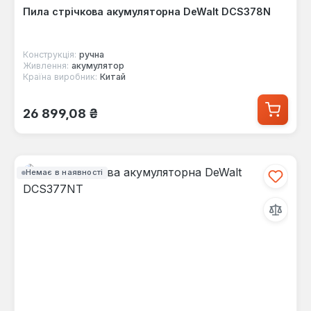
Пила стрічкова акумуляторна DeWalt DCS378N
Конструкція:
ручна
Живлення:
акумулятор
Країна виробник:
Китай
Звичайна ціна:
26 899,08 ₴
Немає в наявності