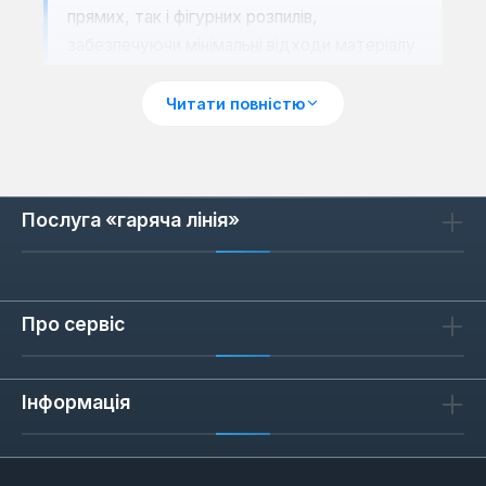
прямих, так і фігурних розпилів,
забезпечуючи мінімальні відходи матеріалу
та високу якість обробки.
Читати повністю
Неперевершена Міцність та
Довговічність Конструкції DeWalt
Однією з ключових переваг стрічкових пил
DeWalt є їхня виняткова міцність та
Послуга «гаряча лінія»
стійкість до зносу. Корпуси інструментів
виготовляються з високоякісних сплавів, що
забезпечує надійний захист внутрішніх
Про сервіс
компонентів від механічних пошкоджень та
корозії. Потужні двигуни розраховані на
тривалу безперервну роботу під значними
Інформація
навантаженнями, що є критично важливим
для професійного використання. Система
передачі крутного моменту спроектована