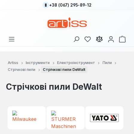
+38 (067) 295-89-12
Перейти до основного вмісту
У вас є 0 у списку
Кош
Artiss
Інструменти
Електроінструмент
Пили
Стрічкові пили
Стрічкові пили DeWalt
Стрічкові пили DeWalt