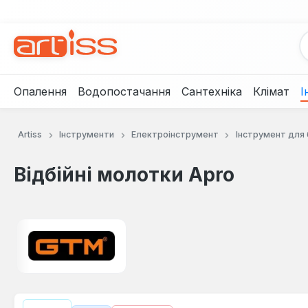
рейти до основного вмісту
Перейти до пошуку
Перейти до основної навігації
Опалення
Водопостачання
Сантехніка
Клімат
І
Artiss
Інструменти
Електроінструмент
Інструмент для
Відбійні молотки Apro