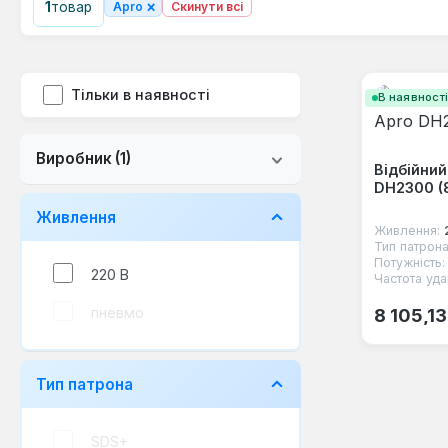
×
1
товар
Apro
Скинути всі
Тільки в наявності
В наявност
Виробник
(1)
Відбійний
DH2300 (
Живлення
Живлення:
Тип патрона
Потужність:
220 В
Частота уда
Звичайна
пневмо
8 105,13
Тип патрона
SDS+