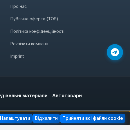
Про нас
Публічна оферта (TOS)
Політика конфіденційності
Реквізити компанії
Imprint
удівельні матеріали
Автотовари
Налаштувати
Відхилити
Прийняти всі файли cookie
 часткове копіювання – заборонено.