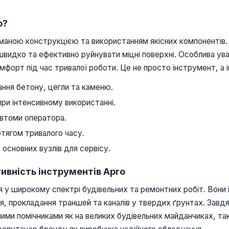
o?
уманою конструкцією та використанням якісних компонентів.
идко та ефективно руйнувати міцні поверхні. Особлива увага
орт під час тривалої роботи. Це не просто інструмент, а і
ння бетону, цегли та каменю.
при інтенсивному використанні.
 втоми оператора.
тягом тривалого часу.
основних вузлів для сервісу.
ивність інструментів Apro
ня у широкому спектрі будівельних та ремонтних робіт. Вон
я, прокладання траншей та каналів у твердих ґрунтах. Завдяк
ми помічниками як на великих будівельних майданчиках, так і