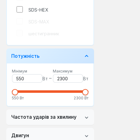
SDS-HEX
SDS-MAX
шестигранник
Потужність
Мінімум
Максимум
–
Вт
Вт
550 Вт
2300 Вт
Частота ударів за хвилину
Двигун