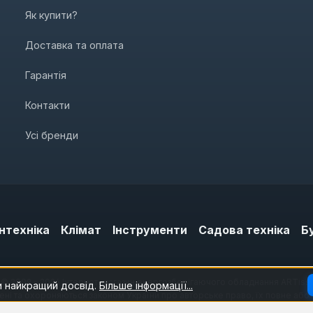
Як купити?
Доставка та оплата
Гарантія
Контакти
Усі бренди
нтехніка
Клімат
Інструменти
Садова техніка
Б
© 2009 - 2026 Інтернет-магазин енергозберігаючого обладнання ARTiss.
и найкращий досвід.
Більше інформації...
щені та охороняються законом України про авторське право, їх повне або