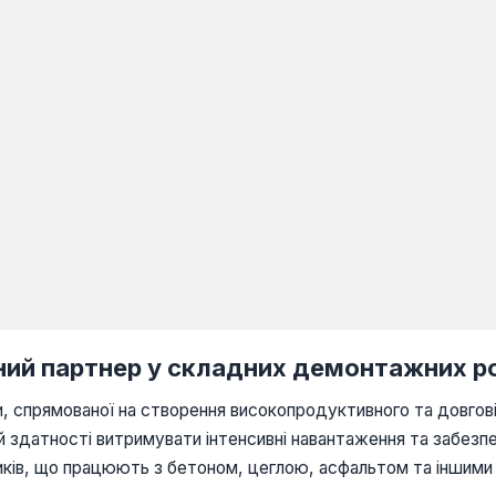
йний партнер у складних демонтажних р
ки, спрямованої на створення високопродуктивного та довгов
й здатності витримувати інтенсивні навантаження та забезп
иків, що працюють з бетоном, цеглою, асфальтом та іншими