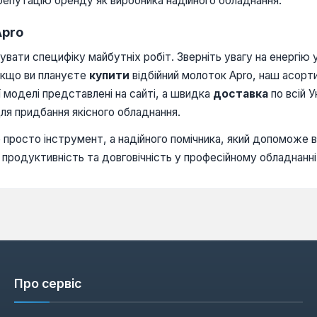
епутацію бренду як виробника надійного обладнання.
Apro
увати специфіку майбутніх робіт. Зверніть увагу на енергію
Якщо ви плануєте
купити
відбійний молоток Apro, наш асорт
 моделі представлені на сайті, а швидка
доставка
по всій У
ля придбання якісного обладнання.
 просто інструмент, а надійного помічника, який допоможе 
, продуктивність та довговічність у професійному обладнанні
Про сервіс