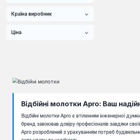
Країна виробник
Ціна
Відбійні молотки Apro: Ваш наді
Відбійні молотки Apro є втіленням інженерної дум
бренд завоював довіру професіоналів завдяки свої
Apro розроблений з урахуванням потреб будівельн