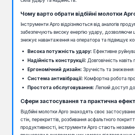
сила удару та надійність.
Чому варто обрати відбійні молотки Apr
Інструменти Apro відрізняються від аналогів прод
забезпечують високу енергію удару, дозволяючи шв
знижує навантаження на оператора та підвищує комф
Висока потужність удару:
Ефективне руйнува
Надійність конструкції:
Довговічність навіть 
Ергономічний дизайн:
Зручність та зниження
Система антивібрації:
Комфортна робота про
Простота обслуговування:
Легкий доступ до 
Сфери застосування та практична ефект
Відбійні молотки Apro знаходять своє застосуван
стін, перекриттів, розбивання асфальтного покритт
продуктивності, інструменти Apro стають незамінни