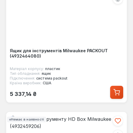
Ящик для інструментів Milwaukee PACKOUT
(4932464080)
Матеріал корпусу:
пластик
Тип обладнання:
ящик
Підключення:
система packout
Країна виробник:
США
Звичайна ціна:
5 337,14 ₴
Немає в наявності