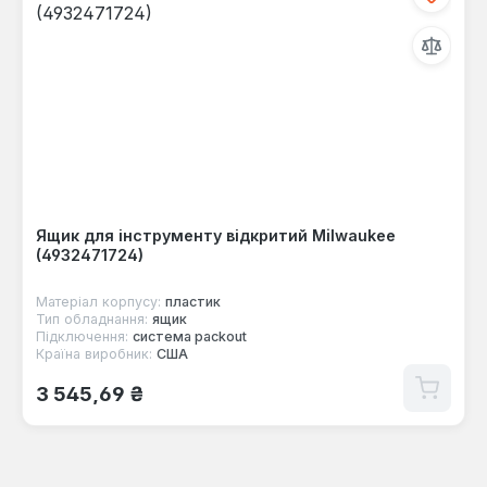
Ящик для інструменту відкритий Milwaukee
(4932471724)
Матеріал корпусу:
пластик
Тип обладнання:
ящик
Підключення:
система packout
Країна виробник:
США
Звичайна ціна:
3 545,69 ₴