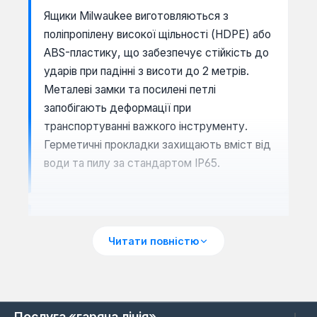
Ящики Milwaukee виготовляються з
поліпропілену високої щільності (HDPE) або
ABS-пластику, що забезпечує стійкість до
ударів при падінні з висоти до 2 метрів.
Металеві замки та посилені петлі
запобігають деформації при
транспортуванні важкого інструменту.
Герметичні прокладки захищають вміст від
води та пилу за стандартом IP65.
Система модульного зберігання
PackOut
Читати повністю
Більшість ящиків Milwaukee сумісні з
системою PackOut, яка дозволяє
з'єднувати бокси, органайзери та сумки в
Послуга «гаряча лінія»