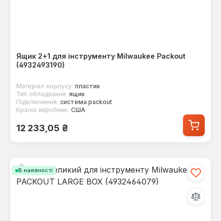
Ящик 2+1 для інструменту Milwaukee Packout
(4932493190)
Матеріал корпусу:
пластик
Тип обладнання:
ящик
Підключення:
система packout
Країна виробник:
США
Звичайна ціна:
12 233,05 ₴
В наявності