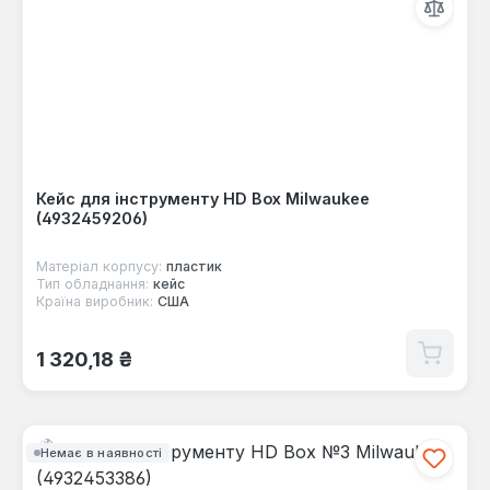
Кейс для інструменту HD Box Milwaukee
(4932459206)
Матеріал корпусу:
пластик
Тип обладнання:
кейс
Країна виробник:
США
Звичайна ціна:
1 320,18 ₴
Немає в наявності