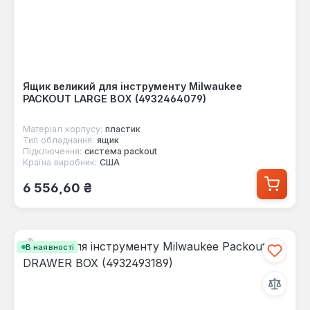
Ящик великий для інструменту Milwaukee
PACKOUT LARGE BOX (4932464079)
Матеріал корпусу:
пластик
Тип обладнання:
ящик
Підключення:
система packout
Країна виробник:
США
Звичайна ціна:
6 556,60 ₴
В наявності