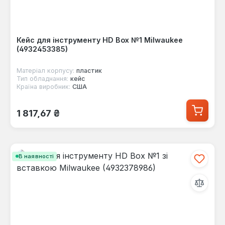
Кейс для інструменту HD Box №1 Milwaukee
(4932453385)
Матеріал корпусу:
пластик
Тип обладнання:
кейс
Країна виробник:
США
Звичайна ціна:
1 817,67 ₴
В наявності