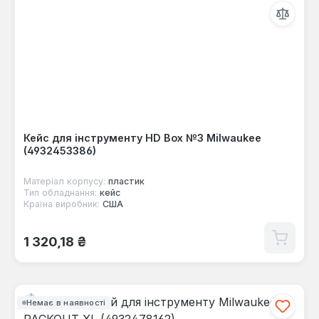
Кейс для інструменту HD Box №3 Milwaukee
(4932453386)
Матеріал корпусу:
пластик
Тип обладнання:
кейс
Країна виробник:
США
Звичайна ціна:
1 320,18 ₴
Немає в наявності