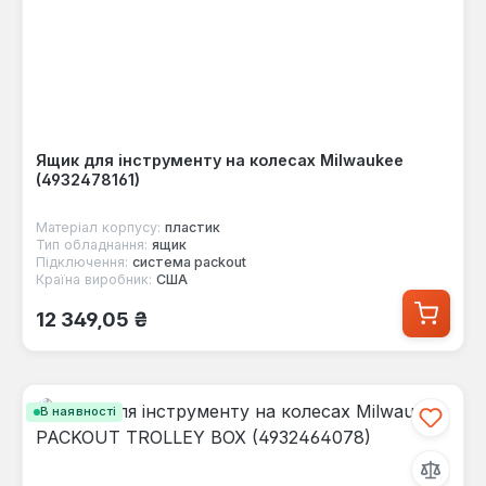
Ящик для інструменту на колесах Milwaukee
(4932478161)
Матеріал корпусу:
пластик
Тип обладнання:
ящик
Підключення:
система packout
Країна виробник:
США
Звичайна ціна:
12 349,05 ₴
В наявності