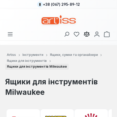
+38 (067) 295-89-12
Перейти до основного вмісту
У вас є 0 у списку
Кош
Artiss
Інструменти
Ящики, сумки та органайзери
Ящики для інструментів
Ящики для інструментів Milwaukee
Ящики для інструментів
Milwaukee