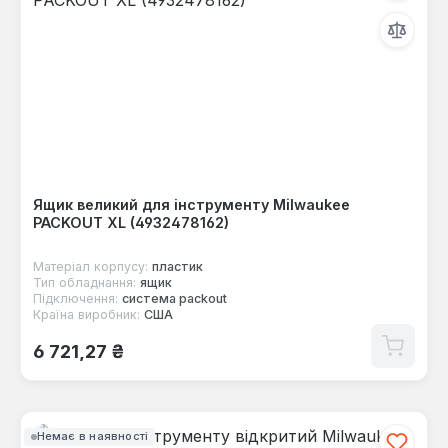
Ящик великий для інструменту Milwaukee
PACKOUT XL (4932478162)
Матеріал корпусу:
пластик
Тип обладнання:
ящик
Підключення:
система packout
Країна виробник:
США
Звичайна ціна:
6 721,27 ₴
Немає в наявності