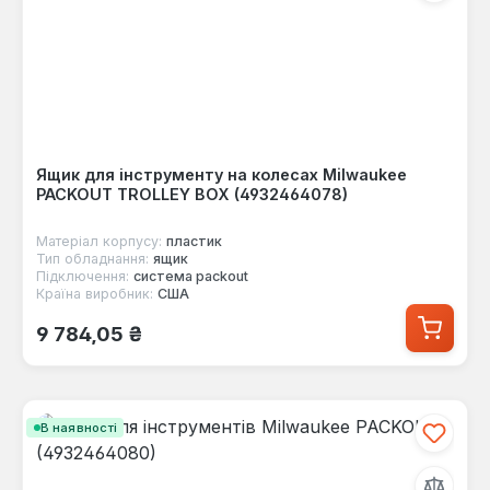
Ящик для інструменту на колесах Milwaukee
PACKOUT TROLLEY BOX (4932464078)
Матеріал корпусу:
пластик
Тип обладнання:
ящик
Підключення:
система packout
Країна виробник:
США
Звичайна ціна:
9 784,05 ₴
В наявності