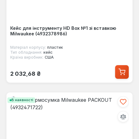
Кейс для інструменту HD Box №1 зі вставкою
Milwaukee (4932378986)
Матеріал корпусу:
пластик
Тип обладнання:
кейс
Країна виробник:
США
Звичайна ціна:
2 032,68 ₴
В наявності