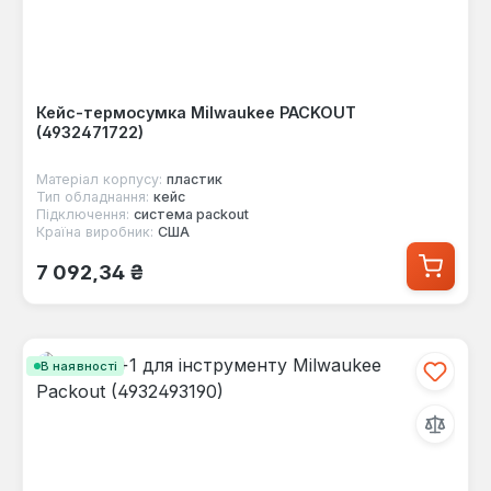
Кейс-термосумка Milwaukee PACKOUT
(4932471722)
Матеріал корпусу:
пластик
Тип обладнання:
кейс
Підключення:
система packout
Країна виробник:
США
Звичайна ціна:
7 092,34 ₴
В наявності