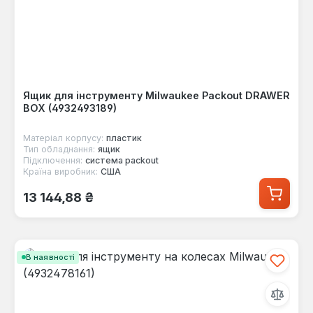
Ящик для інструменту Milwaukee Packout DRAWER
BOX (4932493189)
Матеріал корпусу:
пластик
Тип обладнання:
ящик
Підключення:
система packout
Країна виробник:
США
Звичайна ціна:
13 144,88 ₴
В наявності