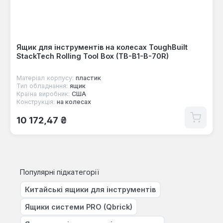
Ящик для інструментів на колесах ToughBuilt
StackTech Rolling Tool Box (TB-B1-B-70R)
Матеріал корпусу:
пластик
Тип обладнання:
ящик
Країна виробник:
США
Конструкція:
на колесах
Звичайна ціна:
10 172,47 ₴
Популярні підкатегорії
Китайські ящики для інструментів
Ящики системи PRO (Qbrick)