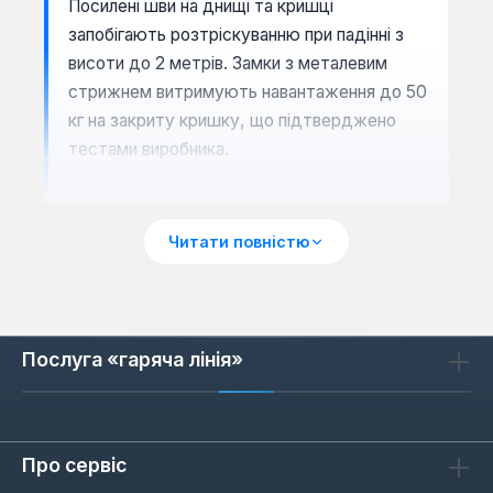
Посилені шви на днищі та кришці
запобігають розтріскуванню при падінні з
висоти до 2 метрів. Замки з металевим
стрижнем витримують навантаження до 50
кг на закриту кришку, що підтверджено
тестами виробника.
Сценарії застосування
Читати повністю
Ящики ToughBuilt оптимальні для зберігання
електроінструменту (дрилі, шуруповерти,
болгарки) та ручного інструменту (ключі,
Послуга «гаряча лінія»
молотки, викрутки). Завдяки герметичній
кришці з гумовим ущільнювачем вони
захищають вміст від пилу та вологи на
відкритих майданчиках. Для
Про сервіс
транспортування передбачені посилені