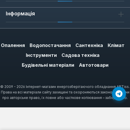
ручки з прогумованим покриттям, яке не
Інформація
ковзає в рукавичках.
Як обрати ящик ToughBuilt
Опалення
Водопостачання
Сантехніка
Клімат
Обирайте ящик за об'ємом: компактні
Інструменти
Садова техніка
моделі (до 20 л) підходять для щоденного
носіння невеликого набору інструментів,
Будівельні матеріали
Автотовари
великі (від 40 л) — для зберігання важкого
обладнання. Зверніть увагу на наявність
внутрішніх перегородок — вони фіксують
© 2009 - 2026 Інтернет-магазин енергозберігаючого обладнання ARTiss.
Права на всі матеріали сайту захищені та охороняються законом України
інструмент і запобігають тертю під час
про авторське право, їх повне або часткове копіювання – заборонено.
транспортування. Якщо плануєте
використовувати ящик на висоті
(риштування, драбина), обирайте модель з
карабіном для кріплення до пояса.