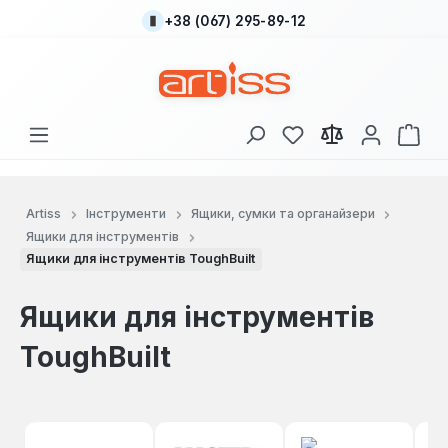
+38 (067) 295-89-12
Перейти до основного вмісту
У вас є 0 у списку
Кош
Artiss
Інструменти
Ящики, сумки та органайзери
Ящики для інструментів
Ящики для інструментів ToughBuilt
Ящики для інструментів
ToughBuilt