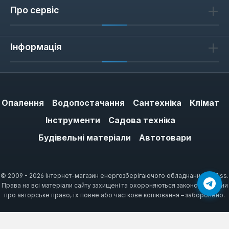
Про сервіс
Як обрати захисні навушники
При виборі зверніть увагу на рівень
Інформація
шумозаглушення (SNR) — чим вище
значення, тим краще захист. Для роботи з
інструментом потужністю до 1 кВт
достатньо SNR 25-30 дБ, для більш
Опалення
Водопостачання
Сантехніка
Клімат
потужного обладнання — від 30 дБ.
Інструменти
Садова техніка
Важливий також тип кріплення: навушники з
оголів'ям підходять для більшості робіт, а
Будівельні матеріали
Автотовари
касковий варіант — для будівельних
майданчиків.
© 2009 - 2026 Інтернет-магазин енергозберігаючого обладнання ARTiss.
Права на всі матеріали сайту захищені та охороняються законом України
про авторське право, їх повне або часткове копіювання – заборонено.
Часті запитання