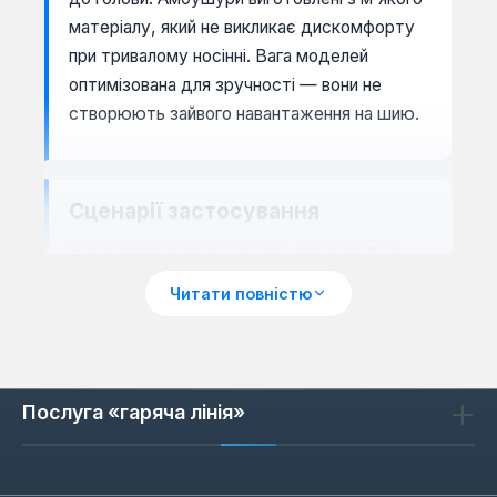
матеріалу, який не викликає дискомфорту
при тривалому носінні. Вага моделей
оптимізована для зручності — вони не
створюють зайвого навантаження на шию.
Сценарії застосування
Навушники Apro підходять для роботи з
перфораторами, болгарками, циркулярними
Читати повністю
пилами, а також у шумних цехах. Вони
ефективні при короткочасних і тривалих
роботах — наприклад, при різанні металу
або свердлінні бетону. Для використання на
Послуга «гаряча лінія»
відкритому повітрі деякі моделі мають
захист від вітру.