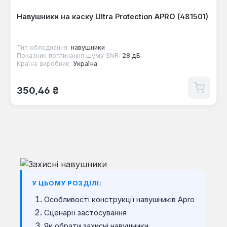
Навушники на каску Ultra Protection APRO (481501)
Тип обладнання:
навушники
Показник поглинання шуму SNR:
28 дБ
Країна виробник:
Україна
Звичайна ціна:
350,46 ₴
У ЦЬОМУ РОЗДІЛІ:
Особливості конструкції навушників Apro
Сценарії застосування
Як обрати захисні навушники