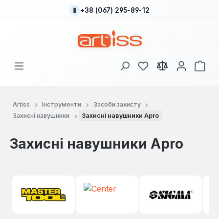
+38 (067) 295-89-12
Перейти до основного вмісту
У вас є 0 у списку
Кош
Artiss
Інструменти
Засоби захисту
Захисні навушники
Захисні навушники Apro
Захисні навушники Apro