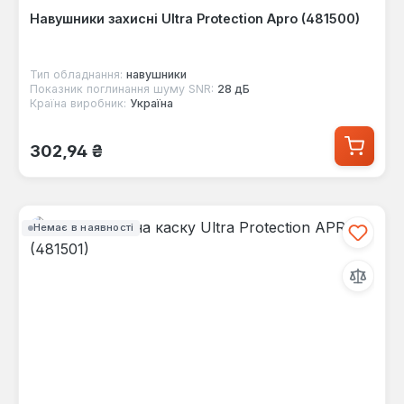
Навушники захисні Ultra Protection Apro (481500)
Тип обладнання:
навушники
Показник поглинання шуму SNR:
28 дБ
Країна виробник:
Україна
Звичайна ціна:
302,94 ₴
Немає в наявності