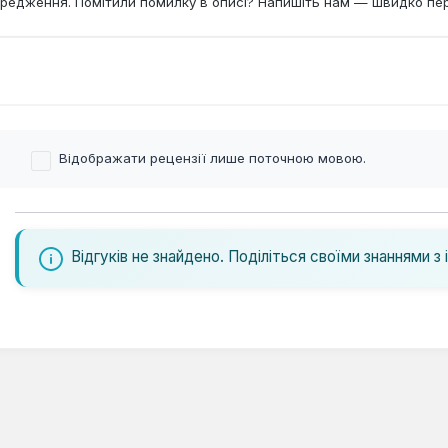
редження. Помітили помилку в описі? Напишіть нам — швидко пе
Відображати рецензії лише поточною мовою.
Відгуків не знайдено. Поділіться своїми знаннями з 