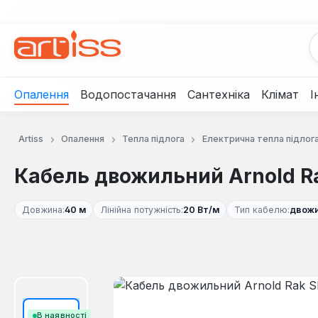
рейти до основного вмісту
Перейти до пошуку
Перейти до основної навігації
Опалення
Водопостачання
Сантехніка
Клімат
І
Artiss
Опалення
Тепла підлога
Електрична тепла підлог
Кабель двожильний Arnold Ra
Довжина:
40 м
Лінійна потужність:
20 Вт/м
Тип кабелю:
двож
Пропустити галерею зображень
В наявності