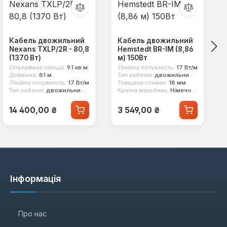
Кабель двожильний
Кабель двожильний
Nexans TXLP/2R - 80,8
Hemstedt BR-IM (8,86
(1370 Вт)
м) 150Вт
Опалювана площа:
9.1 кв.м
Лінійна потужність:
17 Вт/м
Довжина:
81 м
Тип кабелю:
двожильний екранований
Лінійна потужність:
17 Вт/м
Товщина стяжки:
18 мм
Тип кабелю:
двожильний екранований
Країна виробник:
Німеччина
Звичайна ціна:
Звичайна ціна:
14 400,00 ₴
3 549,00 ₴
Інформація
Про нас