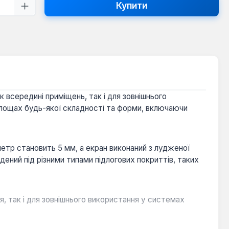
ть товару: Введіть потрібну кількість
Купити
 всередині приміщень, так і для зовнішнього
 площах будь-якої складності та форми, включаючи
метр становить 5 мм, а екран виконаний з лудженої
ений під різними типами підлогових покриттів, таких
я, так і для зовнішнього використання у системах
е потребує технічного обслуговування протягом