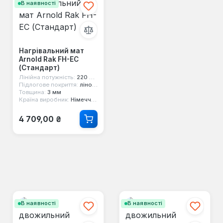
В наявності
Нагрівальний мат
Arnold Rak FH-EC
(Стандарт)
Лінійна потужність:
220 Вт/кв.м
Підлогове покриття:
лінолеум, плитка, ламінат
Товщина:
3 мм
Країна виробник:
Німеччина
Звичайна ціна:
4 709,00 ₴
В наявності
В наявності