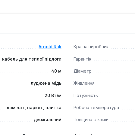
ливу ультрафіолетового випромінювання дозволяє використову
ків та покрівель будь-якої складності.
арантію на кабель, що підтверджує його високу якість та над
льним рішенням для тих, хто шукає надійну та ефективну сис
Arnold Rak
Країна виробник
нню льоду та снігу, що особливо актуально в холодну пору ро
кабель для теплої підлоги
Гарантія
40 м
Діаметр
луджена мідь
Живлення
20 Вт/м
Потужність
ламінат, паркет, плитка
Робоча температура
двожильний
Товщина стяжки