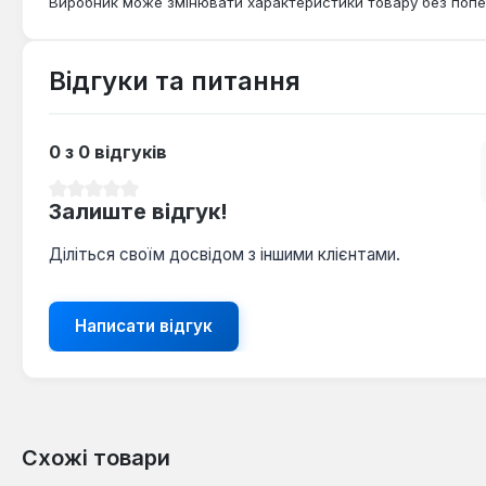
Виробник може змінювати характеристики товару без попе
Відгуки та питання
0 з 0 відгуків
Середня оцінка 0 з 5 зірок
Залиште відгук!
Діліться своїм досвідом з іншими клієнтами.
Написати відгук
Схожі товари