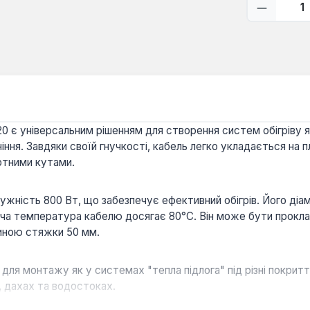
Кількіс
0 є універсальним рішенням для створення систем обігріву як
іння. Завдяки своїй гнучкості, кабель легко укладається на
ртними кутами.
тужність 800 Вт, що забезпечує ефективний обігрів. Його діа
оча температура кабелю досягає 80°С. Він може бути проклад
щиною стяжки 50 мм.
для монтажу як у системах "тепла підлога" під різні покритт
, дахах та водостоках.
ється підвищеною стійкістю до механічних пошкоджень та н