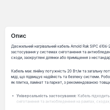
Опис
Двожильний нагрівальний кабель Arnold Rak SIPC 6106-2
застосування у системах сніготанення та антиобледен
сходи, заокруглені ділянки або приміщення з нестанда
Кабель має лінійну потужність 20 Вт/м та загальну по
міді, що підвищує надійність та безпеку системи. Роб
як плитка, ламінат та паркет, з рекомендованою тов
Універсальність застосування:
Кабель підходить 
сніготанення та антиобледеніння на рампах, сходах
Висока зносостійкість:
Матеріал кабелю відрізня