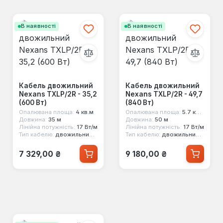
В наявності
В наявності
Кабель двожильний
Кабель двожильний
Nexans TXLP/2R - 35,2
Nexans TXLP/2R - 49,7
(600 Вт)
(840 Вт)
Опалювана площа:
4 кв.м
Опалювана площа:
5.7 кв.м
Довжина:
35 м
Довжина:
50 м
Лінійна потужність:
17 Вт/м
Лінійна потужність:
17 Вт/м
Тип кабелю:
двожильний екранований
Тип кабелю:
двожильний екранований
Звичайна ціна:
Звичайна ціна:
7 329,00 ₴
9 180,00 ₴