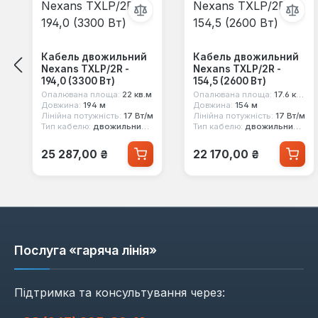
Кабель двожильний
Кабель двожильний
Nexans TXLP/2R -
Nexans TXLP/2R -
194,0 (3300 Вт)
154,5 (2600 Вт)
Опалювана площа:
22 кв.м
Опалювана площа:
17.6 кв.м
Довжина:
194 м
Довжина:
154 м
Лінійна потужність:
17 Вт/м
Лінійна потужність:
17 Вт/м
Тип кабелю:
двожильний екранований
Тип кабелю:
двожильний екранований
Звичайна ціна:
Звичайна ціна:
25 287,00 ₴
22 170,00 ₴
Послуга «гаряча лінія»
Підтримка та консультування через: