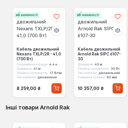
Пропустити галерею продуктів
В наявності
В наявності
Кабель двожильний
Кабель двожильний
Nexans TXLP/2R - 41,0
Arnold Rak SIPC 6107-
(700 Вт)
30
Опалювана площа:
4.4 кв.м
Довжина:
43 м
Довжина:
41 м
Лінійна потужність:
30 Вт/м
Лінійна потужність:
17 Вт/м
Тип кабелю:
двожильний
Тип кабелю:
двожильний екранований
Товщина стяжки:
50 мм
Звичайна ціна:
Звичайна ціна:
8 259,00 ₴
10 357,00 ₴
Інші товари Arnold Rak
Пропустити галерею продуктів