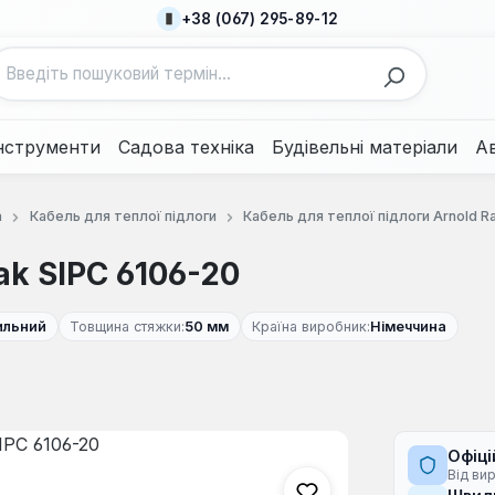
+38 (067) 295-89-12
нструменти
Садова техніка
Будівельні матеріали
А
а
Кабель для теплої підлоги
Кабель для теплої підлоги Arnold R
k SIPC 6106-20
ильний
Товщина стяжки:
50 мм
Країна виробник:
Німеччина
Офіці
Від ви