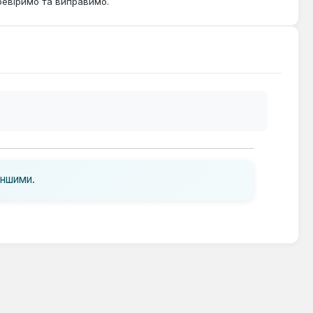
ревіримо та виправимо.
іншими.