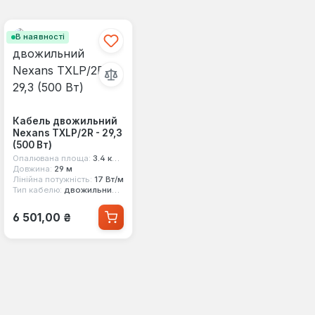
В наявності
Кабель двожильний
Nexans TXLP/2R - 29,3
(500 Вт)
Опалювана площа:
3.4 кв.м
Довжина:
29 м
Лінійна потужність:
17 Вт/м
Тип кабелю:
двожильний екранований
Звичайна ціна:
6 501,00 ₴