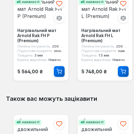
В наявності
В наявності
Нагрівальний мат
Нагрівальний мат
Arnold Rak FH P
Arnold Rak FH L
(Premium)
(Premium)
Лінійна потужність:
200 Вт/кв.м
Лінійна потужність:
200 Вт/кв.м
Підлогове покриття:
лінолеум, плитка, ламінат
Підлогове покриття:
ламінат, паркет
Товщина:
3 мм
Товщина:
1.5 мм
Країна виробник:
Німеччина
Країна виробник:
Німеччина
Звичайна ціна:
Звичайна ціна:
5 564,00 ₴
5 748,00 ₴
Також вас можуть зацікавити
Пропустити галерею продуктів
В наявності
В наявності