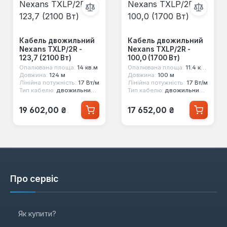
Кабель двожильний
Кабель двожильний
Nexans TXLP/2R -
Nexans TXLP/2R -
123,7 (2100 Вт)
100,0 (1700 Вт)
Опалювана площа:
14 кв.м
Опалювана площа:
11.4 кв.м
Довжина:
124 м
Довжина:
100 м
Лінійна потужність:
17 Вт/м
Лінійна потужність:
17 Вт/м
Тип кабелю:
двожильний екранований
Тип кабелю:
двожильний екранований
Звичайна ціна:
Звичайна ціна:
19 602,00 ₴
17 652,00 ₴
Про сервіс
Як купити?