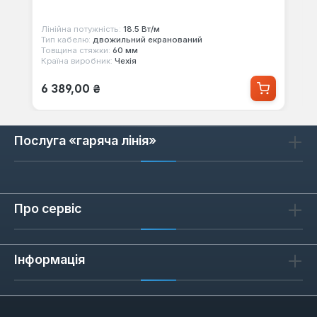
Лінійна потужність:
18.5 Вт/м
Тип кабелю:
двожильний екранований
Товщина стяжки:
60 мм
Країна виробник:
Чехія
Звичайна ціна:
6 389,00 ₴
Послуга «гаряча лінія»
Про сервіс
Інформація