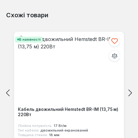
Схожі товари
Відгуків не знайдено. Поділіться
своїми знаннями з іншими.
Пропустити галерею продуктів
В наявності
Кабель двожильний Hemstedt BR-IM (13,75 м)
220Вт
Лінійна потужність:
17 Вт/м
Тип кабелю:
двожильний екранований
Товщина стяжки:
18 мм