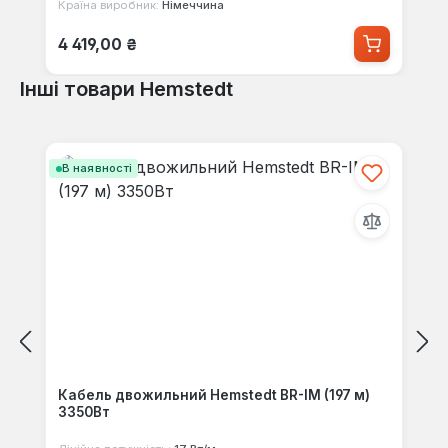
Країна виробник:
Німеччина
Звичайна ціна:
4 419,00 ₴
Інші товари Hemstedt
Пропустити галерею продуктів
В наявності
Кабель двожильний Hemstedt BR-IM (197 м)
3350Вт