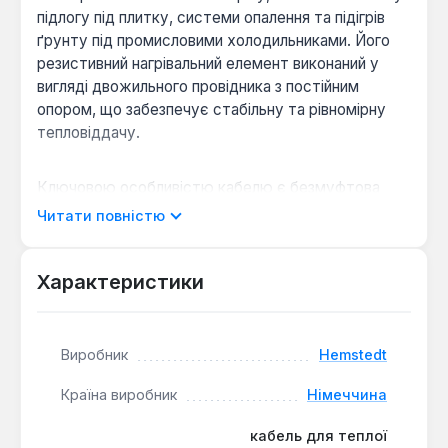
підлогу під плитку, системи опалення та підігрів
ґрунту під промисловими холодильниками. Його
резистивний нагрівальний елемент виконаний у
вигляді двожильного провідника з постійним
опором, що забезпечує стабільну та рівномірну
тепловіддачу.
Ключовою особливістю кабелю є безмуфтова
технологія HEM-SYSTEM, яка забезпечує єдину
Читати повністю
суцільну оболонку по всій довжині без зовнішніх
з'єднань. Це гарантує 100% герметичність,
підвищену надійність та довговічність системи.
Характеристики
Кабель має три шари ізоляції: модифікований ПВХ
зовнішньої оболонки, суцільну алюмінієву трубку
як екрануючу оболонку (0,2 мм), що захищає від
Виробник
Hemstedt
вологи, перегріву та електромагнітного
випромінювання, та електроизоляцію з
Країна виробник
Німеччина
модифікованого поліетилену. Лінійна потужність
кабель для теплої
становить 17 Вт/м, загальна потужність 150 Вт при