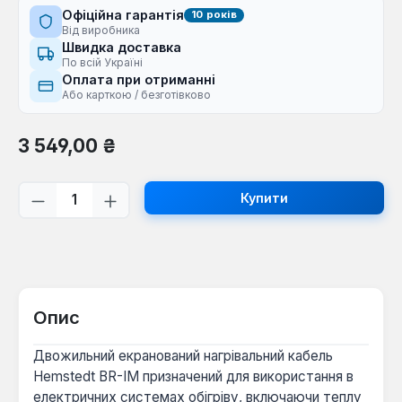
Офіційна гарантія
10 років
Від виробника
Швидка доставка
По всій Україні
Оплата при отриманні
Або карткою / безготівково
Звичайна ціна:
3 549,00 ₴
Кількість товару: Введіть потрібну кі
Купити
Опис
Двожильний екранований нагрівальний кабель
Hemstedt BR-IM призначений для використання в
електричних системах обігріву, включаючи теплу