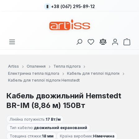
+38 (067) 295-89-12
Перейти до основного вмісту
У вас є 0 у списку
Кош
Artiss
Опалення
Тепла підлога
Електрична тепла підлога
Кабель для теплої підлоги
Кабель для теплої підлоги Hemstedt
Кабель двожильний Hemstedt
BR-IM (8,86 м) 150Вт
Лінійна потужність:
17 Вт/м
Тип кабелю:
двожильний екранований
Товщина стяжки:
18 мм
Країна виробник:
Німеччина