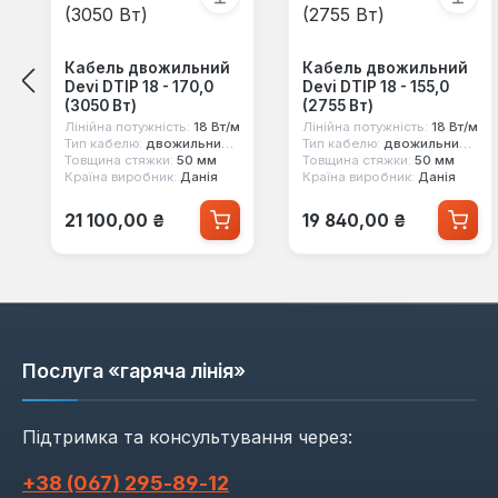
Кабель двожильний
Кабель двожильний
Devi DTIP 18 - 170,0
Devi DTIP 18 - 155,0
(3050 Вт)
(2755 Вт)
Лінійна потужність:
18 Вт/м
Лінійна потужність:
18 Вт/м
Тип кабелю:
двожильний екранований
Тип кабелю:
двожильний екранований
Товщина стяжки:
50 мм
Товщина стяжки:
50 мм
Країна виробник:
Данія
Країна виробник:
Данія
Звичайна ціна:
Звичайна ціна:
21 100,00 ₴
19 840,00 ₴
Послуга «гаряча лінія»
Підтримка та консультування через:
+38 (067) 295‑89‑12