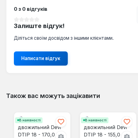
0 з 0 відгуків
Середня оцінка 0 з 5 зірок
Залиште відгук!
Діліться своїм досвідом з іншими клієнтами.
Написати відгук
Також вас можуть зацікавити
Пропустити галерею продуктів
В наявності
В наявності