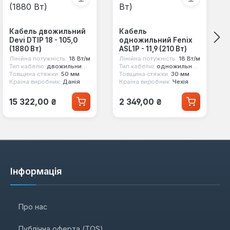
Кабель двожильний
Кабель
Devi DTIP 18 - 105,0
одножильний Fenix
(1880 Вт)
ASL1P - 11,9 (210 Вт)
Лінійна потужність:
18 Вт/м
Лінійна потужність:
18 Вт/м
Тип кабелю:
двожильний екранований
Тип кабелю:
одножильний екранований
Товщина стяжки:
50 мм
Товщина стяжки:
30 мм
Країна виробник:
Данія
Країна виробник:
Чехія
Звичайна ціна:
Звичайна ціна:
15 322,00 ₴
2 349,00 ₴
Інформація
Про нас
Публічна оферта (TOS)