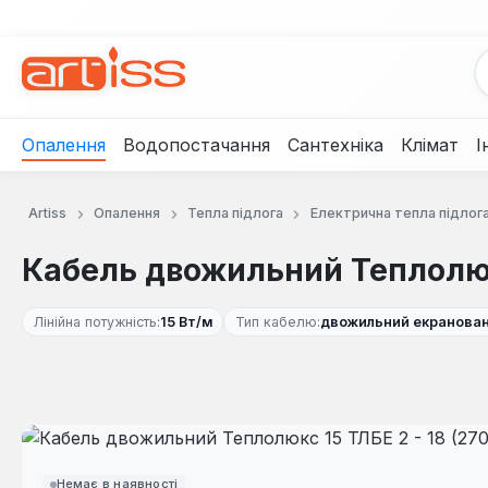
рейти до основного вмісту
Перейти до пошуку
Перейти до основної навігації
Опалення
Водопостачання
Сантехніка
Клімат
І
Artiss
Опалення
Тепла підлога
Електрична тепла підлог
Кабель двожильний Теплолюкс 
Лінійна потужність:
15 Вт/м
Тип кабелю:
двожильний екранова
Пропустити галерею зображень
Немає в наявності