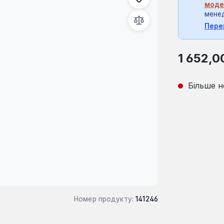
моде
мене
Пере
Звичайна ці
1 652,0
Більше н
Номер продукту:
141246