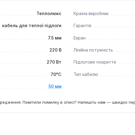
золяційний шар. Система сумісна з різними типами підлогови
та ковролін. Цей нагрівальний кабель є оптимальним вибором 
Теплолюкс
Країна виробник
е тепло у приміщенні.
кабель для теплої підлоги
Гарантія
7.5 мм
Екран
220 В
Лінійна потужність
270 Вт
Підлогове покриття
70°С
Тип кабелю
50 мм
редження. Помітили помилку в описі? Напишіть нам — швидко пе