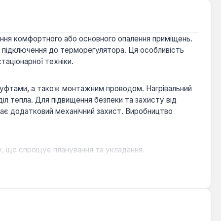
ення комфортного або основного опалення приміщень.
а підключення до терморегулятора. Ця особливість
таціонарної техніки.
муфтами, а також монтажним проводом. Нагрівальний
іл тепла. Для підвищення безпеки та захисту від
ає додатковий механічний захист. Виробництво
, що спрощує планування та укладання.
ухнях, ванних кімнатах, коридорах та на балконах.
печує додаткову міцність кабелю.
уатації, підтверджений 10-річною гарантією.
. Для оптимальної ефективності та зниження