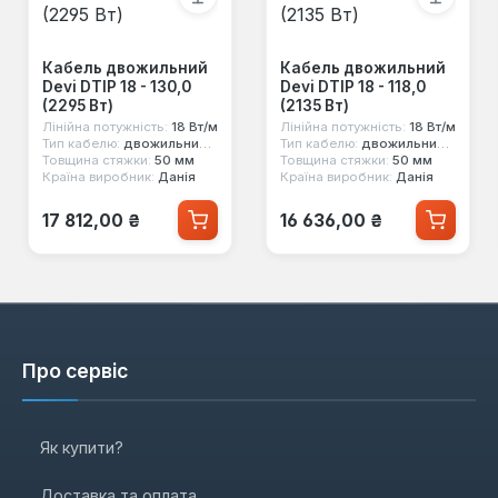
Кабель двожильний
Кабель двожильний
Devi DTIP 18 - 130,0
Devi DTIP 18 - 118,0
(2295 Вт)
(2135 Вт)
Лінійна потужність:
18 Вт/м
Лінійна потужність:
18 Вт/м
Тип кабелю:
двожильний екранований
Тип кабелю:
двожильний екранований
Товщина стяжки:
50 мм
Товщина стяжки:
50 мм
Країна виробник:
Данія
Країна виробник:
Данія
Звичайна ціна:
Звичайна ціна:
17 812,00 ₴
16 636,00 ₴
Про сервіс
Як купити?
Доставка та оплата