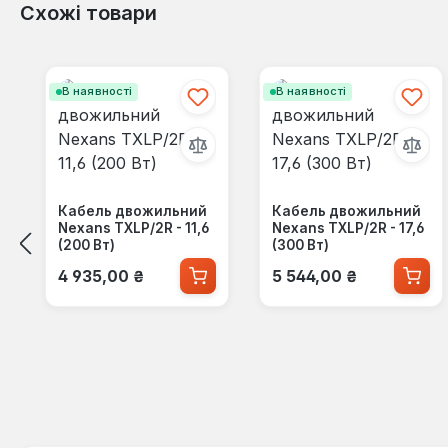
Схожі товари
Пропустити галерею продуктів
В наявності
В наявності
Кабель двожильний
Кабель двожильний
Nexans TXLP/2R - 11,6
Nexans TXLP/2R - 17,6
(200 Вт)
(300 Вт)
Звичайна ціна:
Звичайна ціна:
4 935,00 ₴
5 544,00 ₴