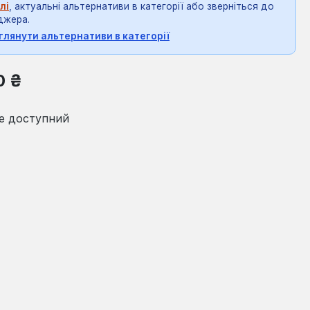
лі
, актуальні альтернативи в категорії або зверніться до
джера.
глянути альтернативи в категорії
на:
0 ₴
е доступний