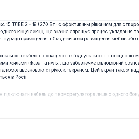
с 15 ТЛБЕ 2 - 18 (270 Вт) є ефективним рішенням для створ
одного кінця секції, що значно спрощує процес укладання т
ігурації приміщення, обходячи зони розміщення меблів або с
івального кабелю, оснащеного з'єднувальною та кінцевою 
ми жилами (фаза та нуль), що забезпечує рівномірний розпод
ий алюмолавсановою стрічкою-екраном. Цей екран також над
ься в Росії.
 підключати кабель до терморегулятора лише з одного боку
ого та комфортного обігріву підлоги в житлових кімнатах, к
річкою мінімізує електромагнітне випромінювання та забез
йній ізоляції, система розрахована на тривалий термін експл
8 здійснюється у цементно-піщану стяжку товщиною 30-50 мм