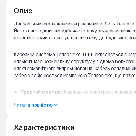
Опис
Двожильний екранований нагрівальний кабель Теплолюк
Його конструкція передбачає подачу живлення лише з 
дозволяє гнучко адаптувати систему до будь-якої конф
Кабельна система Теплолюкс ТЛБЕ складається з нагр
елемент має коаксіальну структуру з двома ізольовани
електромагнітного випромінювання, кабель обладнан
кабелю здійснюється компанією Теплолюкс, що базуєт
Простий монтаж:
Двожильна конструкція дозволяє
Універсальне застосування:
Підходить для основн
Читати повністю
Надійний захист:
Екранування алюмолавсановою ст
Довговічність:
Завдяки якісним матеріалам та наді
Характеристики
Монтаж нагрівальної секції Теплолюкс 15 ТЛБЕ 2 - 1