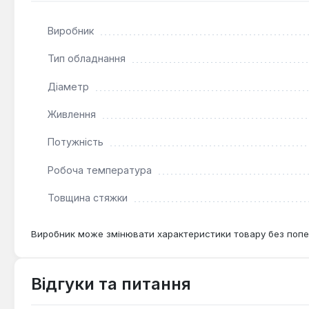
тепловтрат рекомендується укладати кабель на теплоі
керамограніт, натуральний камінь, ламінат, лінолеум 
Виробник
обігріву підлоги, забезпечуючи рівномірне та комфортн
Тип обладнання
Діаметр
Живлення
Потужність
Робоча температура
Товщина стяжки
Виробник може змінювати характеристики товару без попе
Відгуки та питання