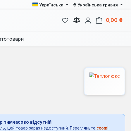
₴
Українська
Українська гривня
У вас є 0 у списку бажань
Кош
0,00 ₴
втотовари
р тимчасово відсутній
ль, цей товар зараз недоступний. Перегляньте
схожі