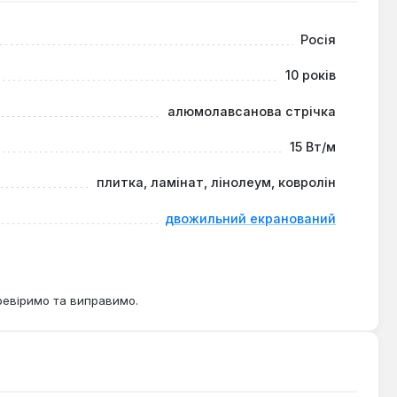
х покриттів, включаючи керамічну плитку,
для тих, хто шукає ефективне та безпечне рішення для
Росія
10 років
алюмолавсанова стрічка
15 Вт/м
плитка, ламінат, лінолеум, ковролін
двожильний екранований
ревіримо та виправимо.