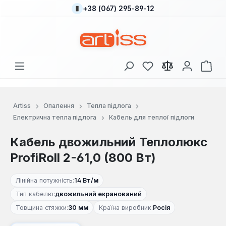
+38 (067) 295-89-12
Перейти до основного вмісту
У вас є 0 у списку
Кош
Artiss
Опалення
Тепла підлога
Електрична тепла підлога
Кабель для теплої підлоги
Кабель двожильний Теплолюкс
ProfiRoll 2-61,0 (800 Вт)
Лінійна потужність:
14 Вт/м
Тип кабелю:
двожильний екранований
Товщина стяжки:
30 мм
Країна виробник:
Росія