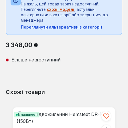
На жаль, цей товар зараз недоступний.
Перегляньте
схожі моделі
, актуальні
альтернативи в категорії або зверніться до
менеджера.
Переглянути альтернативи в категорії
Звичайна ціна:
3 348,00 ₴
Більше не доступний
Схожі товари
Пропустити галерею продуктів
В наявності