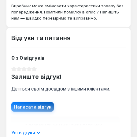
плитку в житлових та комерційних приміщеннях.
Виробник може змінювати характеристики товару без
Його конструкція та характеристики
попередження. Помітили помилку в описі? Напишіть
забезпечують ефективний та безпечний обігрів,
нам — швидко перевіримо та виправимо.
створюючи комфортні умови.
Відгуки та питання
0 з 0 відгуків
Середня оцінка 0 з 5 зірок
Залиште відгук!
Діліться своїм досвідом з іншими клієнтами.
Написати відгук
Відображати рецензії лише поточною
мовою.
Усі відгуки