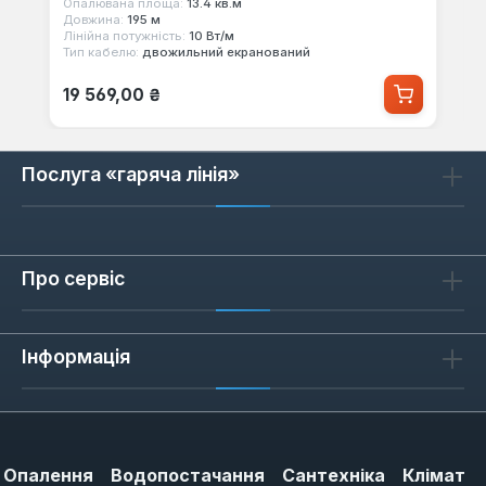
Опалювана площа:
13.4 кв.м
Довжина:
195 м
Лінійна потужність:
10 Вт/м
Тип кабелю:
двожильний екранований
Звичайна ціна:
19 569,00 ₴
Послуга «гаряча лінія»
Про сервіс
Інформація
Опалення
Водопостачання
Сантехніка
Клімат