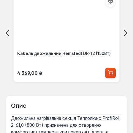
Кабель двожильний Hemstedt DR-12 (150Вт)
Звичайна ціна:
4 569,00 ₴
Опис
Двожильна нагрівальна секція Теплолюкс ProfiRoll
2-61,0 (800 Вт) призначена для створення
комфортної температури поверхні підлоги, а