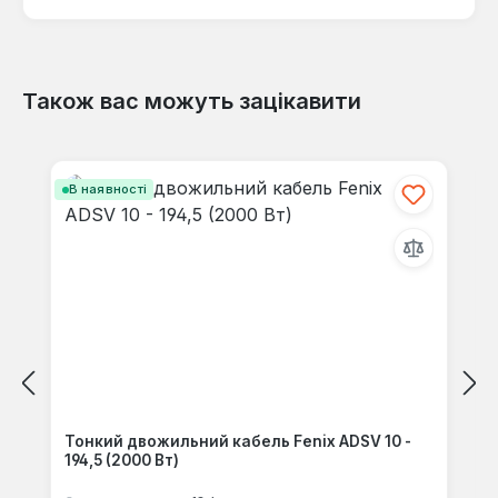
Також вас можуть зацікавити
Відгуків не знайдено. Поділіться
своїми знаннями з іншими.
Пропустити галерею продуктів
В наявності
Тонкий двожильний кабель Fenix ADSV 10 -
194,5 (2000 Вт)