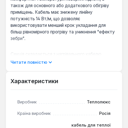
також для основного або додаткового обігріву
приміщень. Кабель має знижену лінійну
потужність 14 Вт/м, що дозволяє
використовувати менший крок укладання для
більш рівномірного прогріву та уникнення "ефекту
зебри".
Секція складається з нагрівального кабелю
діаметром 7 мм, з'єднувальної та кінцевої муфт, а
Читати повністю
також установочного проводу. Екранування
виконано алюмолавсановою стрічкою, що
забезпечує захист від електромагнітного
Характеристики
випромінювання. Кабель розрахований на
живлення від мережі 220 В та підтримує робочу
температуру до 90°С. Рекомендована товщина
Виробник
Теплолюкс
стяжки становить 30 мм.
Країна виробник
Росія
Рівномірний обігрів:
Знижена лінійна
кабель для теплої