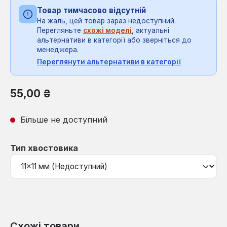
Товар тимчасово відсутній
На жаль, цей товар зараз недоступний.
Перегляньте
схожі моделі
, актуальні
альтернативи в категорії або зверніться до
менеджера.
Переглянути альтернативи в категорії
Звичайна ціна:
55,00 ₴
Більше не доступний
Виберіть
Тип хвостовика
Схожі товари