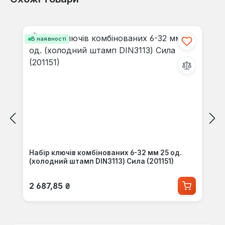
Пропустити галерею продуктів
В наявності
Набір ключів комбінованих 6-32 мм 25 од.
(холодний штамп DIN3113) Сила (201151)
Звичайна ціна:
2 687,85 ₴