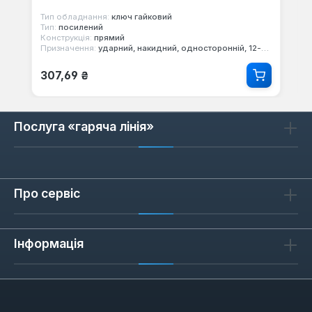
Тип обладнання:
ключ гайковий
Тип:
посилений
Конструкція:
прямий
Призначення:
ударний, накидний, односторонній, 12-ти гранний
Звичайна ціна:
307,69 ₴
Послуга «гаряча лінія»
Про сервіс
Інформація