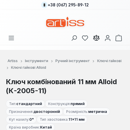
+38 (067) 295-89-12
Перейти до основного вмісту
У вас є 0 у списку
Кош
Artiss
Інструменти
Ручний інструмент
Ключі гайкові
Ключі гайкові Alloid
Ключ комбінований 11 мм Alloid
(К-2005-11)
Тип:
стандартний
Конструкція:
прямий
Призначення:
двосторонній
Розмірність:
метрична
Кут нахилу:
0°
Тип хвостовика:
11×11 мм
Країна виробник:
Китай