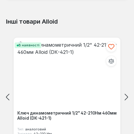
Інші товари Alloid
Відгуків не знайдено. Поділіться
своїми знаннями з іншими.
Пропустити галерею продуктів
В наявності
Ключ динамометричний 1/2" 42-210Нм 460мм
Alloid (DК-421-1)
Тип:
аналоговий
Зусилля:
42-210 Нм