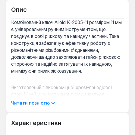
Опис
Комбінований ключ Alloid К-2005-11 розміром 11 мм
є універсальним ручним інструментом, що
поєднує в собі ріжкову та накидну частини. Така
конструкція забезпечує ефективну роботу з
різноманітними різьбовими з'єднаннями,
дозволяючи швидко захоплювати гайки ріжковою
стороною та надійно затягувати їх накидною,
мінімізуючи ризик зісковзування.
Виготовлений з високоміцної хром-ванадієвої
сталі (Cr-V), цей інструмент відрізняється
підвищеною стійкістю до деформацій та
Читати повністю
зношування, що є критично важливим при
інтенсивних навантаженнях. Сатинове
антикорозійне покриття додатково захищає метал
Характеристики
від впливу агресивних середовищ та вологи,