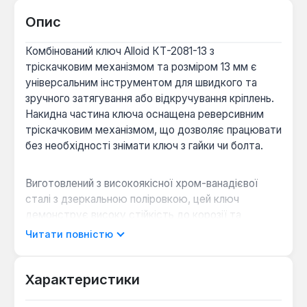
Опис
Комбінований ключ Alloid КТ-2081-13 з
тріскачковим механізмом та розміром 13 мм є
універсальним інструментом для швидкого та
зручного затягування або відкручування кріплень.
Накидна частина ключа оснащена реверсивним
тріскачковим механізмом, що дозволяє працювати
без необхідності знімати ключ з гайки чи болта.
Виготовлений з високоякісної хром-ванадієвої
сталі з дзеркальною поліровкою, цей ключ
демонструє високу стійкість до корозії та
механічного зносу, забезпечуючи тривалий термін
Читати повністю
служби. Його конструкція ідеально підходить для
роботи у важкодоступних місцях, де простір для
маневру обмежений, забезпечуючи точне
Характеристики
захоплення та комфортну експлуатацію.