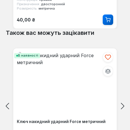
Призначення:
двосторонній
Розмірність:
метрична
Звичайна ціна:
40,00 ₴
Також вас можуть зацікавити
Пропустити галерею продуктів
В наявності
Ключ накидний ударний Force метричний