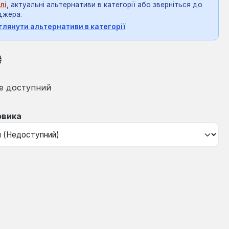
лі
, актуальні альтернативи в категорії або зверніться до
джера.
глянути альтернативи в категорії
на:
₴
е доступний
овика