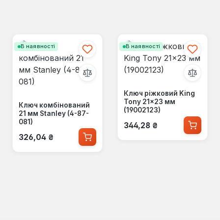
В наявності
В наявності
Ключ ріжковий King
Tony 21×23 мм
Ключ комбінований
(19002123)
21 мм Stanley (4-87-
Звичайна ціна:
081)
344,28 ₴
Звичайна ціна:
326,04 ₴