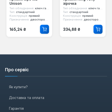
Unison
зірочка
Тип обладнання:
ключ гайковий
Тип обладнання:
ключ гайковий
Тип:
стандартний
Тип:
стандартний
Конструкція:
прямий
Конструкція:
прямий
Призначення:
двосторонній, накидний, е-профіль
Призначення:
двосторонній, накидний, е-профіль
Звичайна ціна:
Звичайна ціна:
165,24 ₴
334,88 ₴
Про сервіс
Як купити?
Доставка та оплата
Гарантія