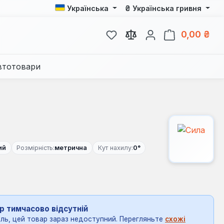
₴
Українська
Українська гривня
У вас є 0 у списку бажань
Кош
0,00 ₴
втотовари
ий
Розмірність:
метрична
Кут нахилу:
0°
р тимчасово відсутній
ль, цей товар зараз недоступний. Перегляньте
схожі