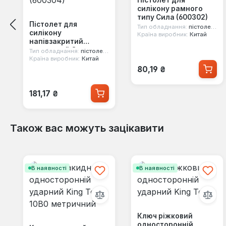
силікону рамного
типу Сила (600302)
Пістолет для
Тип обладнання:
пістолети для герметиків
силікону
Країна виробник:
Китай
напівзакритий
посилений Сила
Тип обладнання:
пістолети для герметиків
(600304)
Країна виробник:
Китай
Звичайна ціна:
80,19 ₴
Звичайна ціна:
181,17 ₴
Також вас можуть зацікавити
Пропустити галерею продуктів
В наявності
В наявності
Ключ ріжковий
односторонній