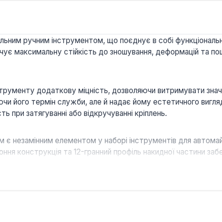
льним ручним інструментом, що поєднує в собі функціональн
зпечує максимальну стійкість до зношування, деформацій та 
струменту додаткову міцність, дозволяючи витримувати знач
ючи його термін служби, але й надає йому естетичного вигляд
сть при затягуванні або відкручуванні кріплень.
 є незамінним елементом у наборі інструментів для автомайс
оння конструкція та 12-гранний профіль накидної частини з