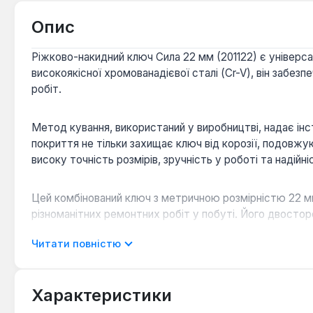
Опис
Ріжково-накидний ключ Сила 22 мм (201122) є універса
високоякісної хромованадієвої сталі (Cr-V), він забе
робіт.
Метод кування, використаний у виробництві, надає ін
покриття не тільки захищає ключ від корозії, подовжу
високу точність розмірів, зручність у роботі та надійні
Цей комбінований ключ з метричною розмірністю 22 мм
різноманітних ремонтних робіт у побуті. Його двостор
крутного моменту.
Читати повністю
Характеристики