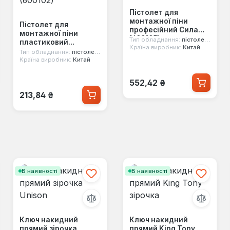
Пістолет для
монтажної піни
Пістолет для
професійний Сила
монтажної піни
(600105)
Тип обладнання:
пістолет для піни
пластиковий
Країна виробник:
Китай
Стандарт Сила
Тип обладнання:
пістолет для піни
(600102)
Країна виробник:
Китай
Звичайна ціна:
552,42 ₴
Звичайна ціна:
213,84 ₴
В наявності
В наявності
Ключ накидний
Ключ накидний
прямий зірочка
прямий King Tony