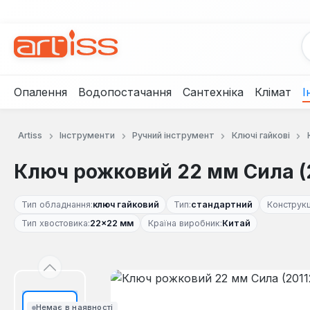
рейти до основного вмісту
Перейти до пошуку
Перейти до основної навігації
Опалення
Водопостачання
Сантехніка
Клімат
І
Artiss
Інструменти
Ручний інструмент
Ключі гайкові
Ключ рожковий 22 мм Сила (
Тип обладнання:
ключ гайковий
Тип:
стандартний
Конструкц
Тип хвостовика:
22×22 мм
Країна виробник:
Китай
Пропустити галерею зображень
Немає в наявності