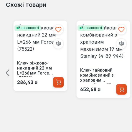
Схожі товари
Пропустити галерею продуктів
В наявності
В наявності
Ключ ріжково-
накидний 22 мм
Ключ гайковий
L=266 мм Force
комбінований з
(75522)
Звичайна ціна:
храповим
286,43 ₴
механізмом 19 мм
Звичайна ціна:
652,68 ₴
Stanley (4-89-944)