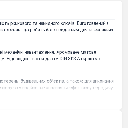
ість ріжкового та накидного ключів. Виготовлений з
пошкоджень, що робить його придатним для інтенсивних
ні механічні навантаження. Хромоване матове
у. Відповідність стандарту DIN 3113 A гарантує
терень, будівельних об'єктів, а також для виконання
абезпечують надійне захоплення та ефективну передачу