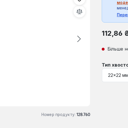
моде
мене
Пере
Звичайна ці
112,86 
Більше н
Виберіть
Тип хвост
Номер продукту:
128760