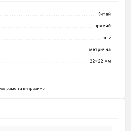
Китай
прямий
cr-v
метрична
22×22 мм
ревіримо та виправимо.