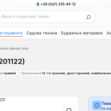
+38 (067) 295-89-12
нструменти
Садова техніка
Будівельні матеріали
А
Ключі гайкові Сила
201122)
ія:
прямий
Призначення:
12-ти гранний, двосторонній, комбінован
Това
На жа