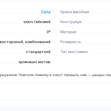
Сила
Країна виробник
ключ гайковий
Конструкція
0°
Матеріал
двосторонній, комбінований
Розмірність
стандартний
Тип хвостовика
хромовані матові
редження. Помітили помилку в описі? Напишіть нам — швидко пе