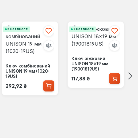
В наявності
В наявності
Ключ ріжковий
UNISON 18×19 мм
Ключ комбінований
(19001819US)
UNISON 19 мм (1020-
Звичайна ціна:
19US)
117,88 ₴
Звичайна ціна:
292,92 ₴