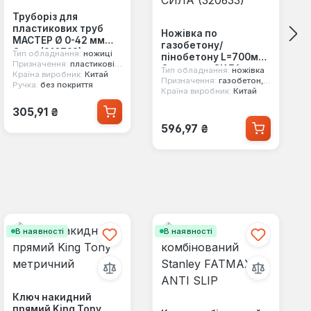
Труборіз для
пластикових труб
Ножівка по
МАСТЕР Ø 0-42 мм
газобетону/
Сила (310792)
Тип обладнання:
ножиці
пінобетону L=700мм
Призначення:
пластикові труби
Стандарт СИЛА
Тип обладнання:
ножівка
Країна виробник:
Китай
(320633)
Призначення:
газобетон, пінобетон
Ручка:
без покриття
Країна виробник:
Китай
Звичайна ціна:
305,91 ₴
Звичайна ціна:
596,97 ₴
В наявності
В наявності
Ключ накидний
прямий King Tony