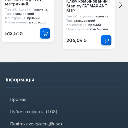
Ключ комбінований
метричний
Stanley FATMAX ANTI
Тип обладнання:
ключ гайковий
SLIP
Тип:
стандартний
Тип обладнання:
ключ гайковий
Конструкція:
прямий
Тип:
стандартний
Призначення:
двосторонній, 12-ти гранний, накидний
Конструкція:
прямий
Призначення:
комбінований, двосторонній, 12-ти гранний
Звичайна ціна:
513,51 ₴
Звичайна ціна:
206,04 ₴
Інформація
Про нас
Публічна оферта (TOS)
Політика конфіденційності