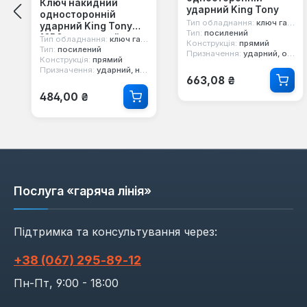
Ключ накидний
ударний King Tony
односторонній
Тип обладнання:
ключ гайковий
ударний King Tony
Тип:
посилений
10B0 метричний
Тип обладнання:
ключ гайковий
Конструкція:
прямий
Тип:
посилений
Призначення:
ударний, односторонній, ріжковий
Конструкція:
прямий
Призначення:
ударний, накидний, односторонній
Звичайна ціна:
663,08 ₴
Звичайна ціна:
484,00 ₴
Послуга «гаряча лінія»
Підтримка та консультування через:
+38 (067) 295‑89‑12
Пн-Пт, 9:00 - 18:00