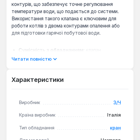
контурів, що забезпечує точне регулювання
температури води, що подається до системи.
Використання такого клапана є ключовим для
роботи котлів з двома контурами опалення або
для підготовки гарячої побутової води.
Сумісність з обладнанням
: клапан
розроблений спеціально для інтеграції в котли
Читати повністю
бренду Hermann, що гарантує ідеальне
відповідність геометрії та параметрам
Характеристики
системи.
Надійність конструкції
: виготовлений у Італії
з використанням міцних матеріалів, що
забезпечує стійкість до тиску та температури
Виробник
З/Ч
в умовах постійної експлуатації.
Країна виробник
Італія
Функціональне призначення
як кран
дозволяє не лише регулювати потоки, але й
Тип обладнання
кран
повністю перекривати їх для проведення
технічного обслуговування або ремонту