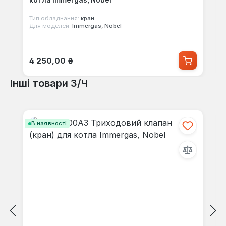
котла Immergas, Nobel
Тип обладнання:
кран
Для моделей:
Immergas, Nobel
Звичайна ціна:
4 250,00 ₴
Інші товари З/Ч
Пропустити галерею продуктів
В наявності