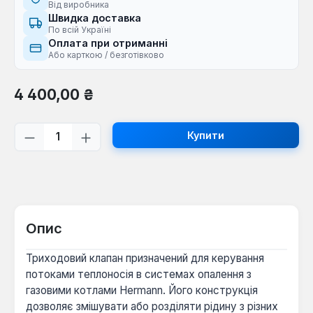
Від виробника
Швидка доставка
По всій Україні
Оплата при отриманні
Або карткою / безготівково
Звичайна ціна:
4 400,00 ₴
Кількість товару: Введіть потрібну кі
Купити
Опис
Триходовий клапан призначений для керування
потоками теплоносія в системах опалення з
газовими котлами Hermann. Його конструкція
дозволяє змішувати або розділяти рідину з різних