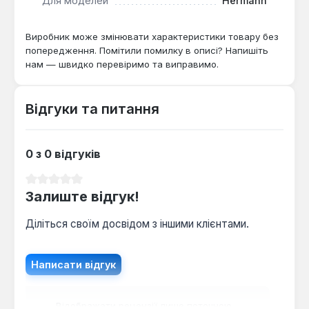
Для моделей
Hermann
окремих контурів системи опалення.
Виробник може змінювати характеристики товару без
Ця запчастина є важливим вузлом для підтримки
попередження. Помітили помилку в описі? Напишіть
нам — швидко перевіримо та виправимо.
стабільної роботи котла. Вона підходить для
заміни виробленого або пошкодженого елемента в
рамках ремонту та сервісного обслуговування
Відгуки та питання
обладнання Hermann професійними майстрами.
0 з 0 відгуків
Середня оцінка 0 з 5 зірок
Залиште відгук!
Діліться своїм досвідом з іншими клієнтами.
Написати відгук
Відображати рецензії лише поточною