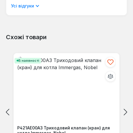
мовою.
Усі відгуки
Схожі товари
Відгуків не знайдено. Поділіться
своїми знаннями з іншими.
Пропустити галерею продуктів
В наявності
P421AE00A3 Триходовий клапан (кран) для