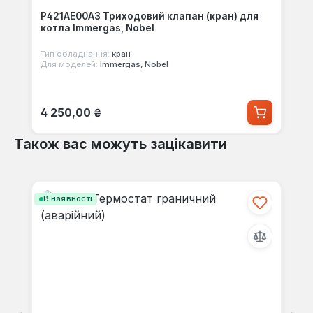
P421AE00A3 Триходовий клапан (кран) для
котла Immergas, Nobel
Тип обладнання:
кран
Для моделей:
Immergas, Nobel
Звичайна ціна:
4 250,00 ₴
Також вас можуть зацікавити
Пропустити галерею продуктів
В наявності