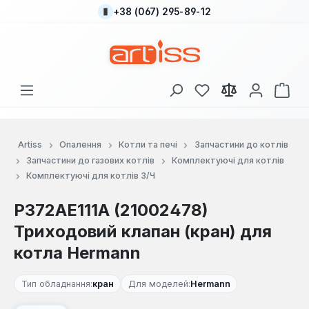
+38 (067) 295-89-12
Перейти до основного вмісту
У вас є 0 у списку
Кош
Artiss
Опалення
Котли та печі
Запчастини до котлів
Запчастини до газових котлів
Комплектуючі для котлів
Комплектуючі для котлів З/Ч
P372AE111A (21002478)
Триходовий клапан (кран) для
котла Hermann
Тип обладнання:
кран
Для моделей:
Hermann