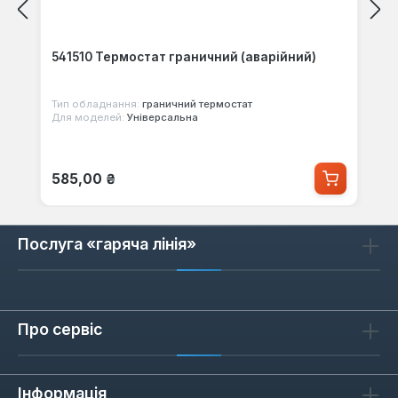
541510 Термостат граничний (аварійний)
Тип обладнання:
граничний термостат
Для моделей:
Універсальна
Звичайна ціна:
585,00 ₴
Послуга «гаряча лінія»
Про сервіс
Інформація