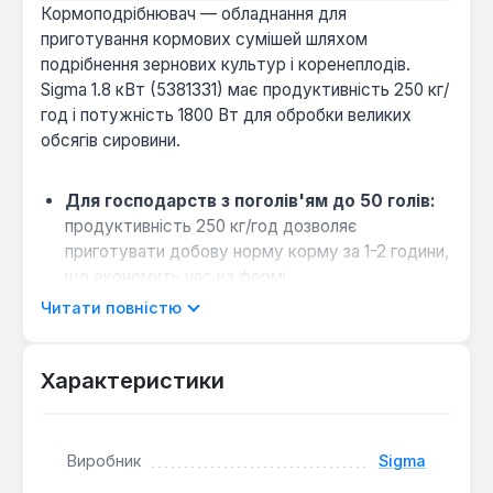
Кормоподрібнювач — обладнання для
приготування кормових сумішей шляхом
подрібнення зернових культур і коренеплодів.
Sigma 1.8 кВт (5381331) має продуктивність 250 кг/
год і потужність 1800 Вт для обробки великих
обсягів сировини.
Для господарств з поголів'ям до 50 голів:
продуктивність 250 кг/год дозволяє
приготувати добову норму корму за 1-2 години,
що економить час на фермі.
Вибір між подрібнювачем і
Читати повністю
зернодробаркою:
ця модель поєднує обидва
режими — подрібнення зерна та коренеплодів,
Характеристики
тому не потрібно купувати два окремі
пристрої.
Комплектація ситами 2-5 мм:
змінні сита
Виробник
Sigma
дозволяють регулювати фракцію помелу від
дрібного борошна до крупки, що підходить для