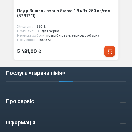
Подрібнювач зерна Sigma 1.8 кВт 250 кг/год
(5381311)
Живлення:
220 В
Призначення:
для зерна
Режими роботи:
подрібнювач, зернодробарка
Потужність:
1800 Вт
Звичайна ціна:
5 481,00 ₴
Послуга «гаряча лінія»
Про сервіс
Інформація