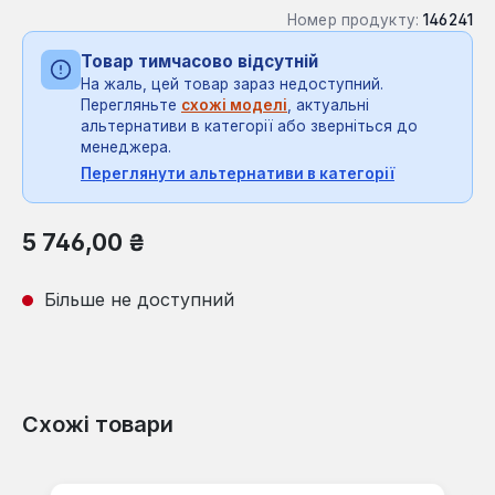
Номер продукту:
146241
Товар тимчасово відсутній
На жаль, цей товар зараз недоступний.
Перегляньте
схожі моделі
, актуальні
альтернативи в категорії або зверніться до
менеджера.
Переглянути альтернативи в категорії
Звичайна ціна:
5 746,00 ₴
Більше не доступний
Схожі товари
Пропустити галерею продуктів