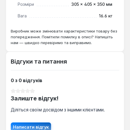
Розміри
305 × 405 × 350 мм
Так — у комплекті є сита 2, 3, 4 та 5 мм, які
дозволяють отримувати помел від дрібного
Вага
16.6 кг
(для молодняка) до крупного (для дорослої
худоби).
Виробник може змінювати характеристики товару без
попередження. Помітили помилку в описі? Напишіть
нам — швидко перевіримо та виправимо.
Як часто потрібно замінювати ніж-терку
для коренеплодів?
Відгуки та питання
Ніж-терка з комплекту розрахована на
тривалу експлуатацію — за умови
використання для м'яких коренеплодів
0 з 0 відгуків
(буряк, морква) він служить 1-2 сезони без
заточування.
Середня оцінка 0 з 5 зірок
Залиште відгук!
Діліться своїм досвідом з іншими клієнтами.
Написати відгук