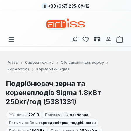
+38 (067) 295-89-12
Перейти до основного вмісту
У вас є 0 у списку
Кош
Artiss
Садова техніка
Обладнання для корму
Корморізки
Корморізки Sigma
Подрібнювач зерна та
коренеплодів Sigma 1.8кВт
250кг/год (5381331)
Живлення:
220 В
Призначення:
для зерна
Режими роботи:
зернодробарка, подрібнювач
Потужність:
1800 Вт
Продуктивність:
250 кг/год