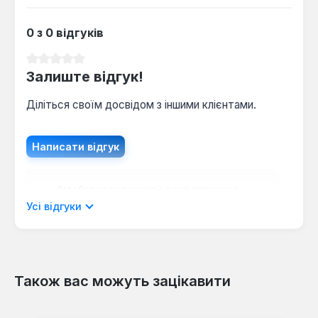
0 з 0 відгуків
Середня оцінка 0 з 5 зірок
Залиште відгук!
Діліться своїм досвідом з іншими клієнтами.
Написати відгук
Відображати рецензії лише поточною
мовою.
Усі відгуки
Також вас можуть зацікавити
Відгуків не знайдено. Поділіться
своїми знаннями з іншими.
Пропустити галерею продуктів