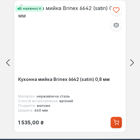
В наявності
Кухонна мийка Brinex 6642 (satin) 0,8 мм
Матеріал:
нержавіюча сталь
Спосіб встановлення:
врізний
Покриття:
матове
Ширина:
660 мм
Звичайна ціна:
1 535,00 ₴