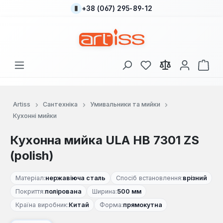
+38 (067) 295-89-12
Перейти до основного вмісту
У вас є 0 у списку
Кош
Artiss
Сантехніка
Умивальники та мийки
Кухонні мийки
Кухонна мийка ULA HB 7301 ZS
(polish)
Матеріал:
нержавіюча сталь
Спосіб встановлення:
врізний
Покриття:
полірована
Ширина:
500 мм
Країна виробник:
Китай
Форма:
прямокутна