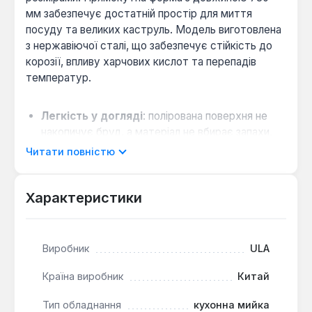
мм забезпечує достатній простір для миття
посуду та великих каструль. Модель виготовлена
з нержавіючої сталі, що забезпечує стійкість до
корозії, впливу харчових кислот та перепадів
температур.
Легкість у догляді
: полірована поверхня не
накопичує бруд, а матеріал не вбирає запахи,
що спрощує підтримання гігієни.
Читати повністю
Міцність конструкції
: сталь класу 201
демонструє підвищену стійкість до механічних
Характеристики
подряпин та ударів, зберігаючи вигляд
протягом експлуатації.
Універсальне встановлення
: врізний спосіб
Виробник
ULA
монтажу дозволяє інтегрувати мийку в будь-
який тип стільниці, забезпечуючи акуратний та
Країна виробник
Китай
цілісний вигляд кухонного гарнітура.
Тип обладнання
кухонна мийка