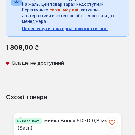
На жаль, цей товар зараз недоступний.
Перегляньте
схожі моделі
, актуальні
альтернативи в категорії або зверніться до
менеджера.
Переглянути альтернативи в категорії
Звичайна ціна:
1 808,00 ₴
Більше не доступний
Схожі товари
Пропустити галерею продуктів
В наявності