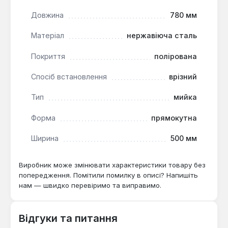
Мийка ULA HB 7301 ZS є функціональним рішенням
Довжина
780 мм
для обладнання основної робочої зони на кухні.
Вона підходить для активного щоденного
Матеріал
нержавіюча сталь
використання в домашніх умовах, поєднуючи
практичність обробки поверхні з довговічністю
Покриття
полірована
металу.
Спосіб встановлення
врізний
Тип
мийка
Форма
прямокутна
Ширина
500 мм
Виробник може змінювати характеристики товару без
попередження. Помітили помилку в описі? Напишіть
нам — швидко перевіримо та виправимо.
Відгуки та питання