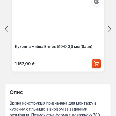
Кухонна мийка Brinex 510-D 0,8 мм (Satin)
Звичайна ціна:
1 157,00 ₴
Опис
Врізна конструкція призначена для монтажу в
кухонну стільницю з вирізом за заданими
розмірами. Прямокутна форма з довжиною 780