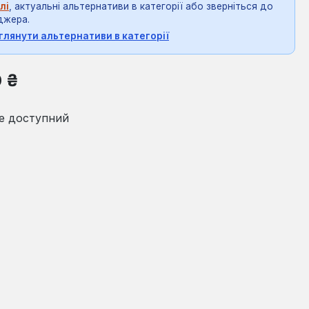
лі
, актуальні альтернативи в категорії або зверніться до
джера.
глянути альтернативи в категорії
на:
0 ₴
е доступний