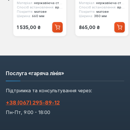
Матеріал:
нержавіюча сталь
Матеріал:
нержавіюча сталь
Спосіб встановлення:
врізний
Спосіб встановлення:
врізний
Покриття:
матове
Покриття:
матове
Ширина:
660 мм
Ширина:
380 мм
Звичайна ціна:
Звичайна ціна:
1 535,00 ₴
865,00 ₴
Послуга «гаряча лінія»
Підтримка та консультування через:
+38 (067) 295‑89‑12
Пн-Пт, 9:00 - 18:00