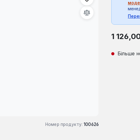
моде
мене
Пере
Звичайна ці
1 126,0
Більше н
Номер продукту:
100626