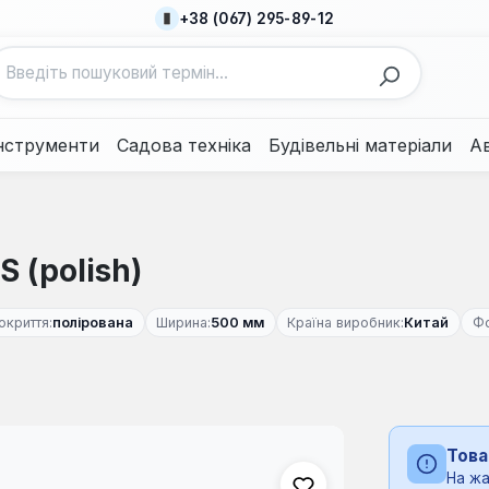
+38 (067) 295-89-12
нструменти
Садова техніка
Будівельні матеріали
А
 (polish)
окриття:
полірована
Ширина:
500 мм
Країна виробник:
Китай
Ф
Това
На жа