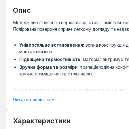
Опис
Модель виготовлена з нержавіючої сталі з вмістом хр
Полірована поверхня сприяє легкому догляду та надає 
Універсальне встановлення:
врізна конструкція 
монтажний шов.
Підвищена термостійкість:
матеріал витримує те
Зручна форма та розміри:
трапецієподібна конфі
зручне розміщення під стільницею.
Ця кухонна мийка призначена для активного щоденного 
довговічність, простота в обслуговуванні та здатніст
Читати повністю
Характеристики