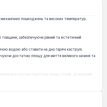
ї, механічних пошкоджень та високих температур.
ї товщини, забезпечуючи рівний та естетичний
чою водою або ставити на дно гарячі каструлі.
печуючи достатню площу для миття великого начиня та
лення в кухонні гарнітури різних стилів, де важливі