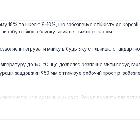
ому 18% та нікелю 8-10%, що забезпечує стійкість до корозі
виробу стійкого блиску, який не тьмяніє з часом.
дозволяє інтегрувати мийку в будь-яку стільницю стандартно
мпературу до 140 °C, що дозволяє безпечно мити посуд гаря
гурація завдовжки 950 мм оптимізує робочий простір, забез
використання в домашніх умовах. Вона підходить для встанов
ь витримувати інтенсивні навантаження.