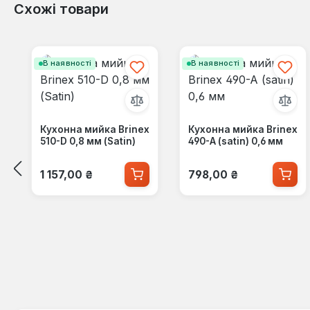
Схожі товари
Пропустити галерею продуктів
В наявності
В наявності
Кухонна мийка Brinex
Кухонна мийка Brinex
510-D 0,8 мм (Satin)
490-A (satin) 0,6 мм
Звичайна ціна:
Звичайна ціна:
1 157,00 ₴
798,00 ₴