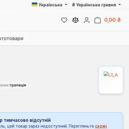
₴
Українська
Українська гривня
У вас є 0 у списку бажань
Кош
0,00 ₴
втотовари
орма:
трапеція
р тимчасово відсутній
ль, цей товар зараз недоступний. Перегляньте
схожі