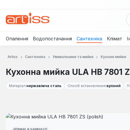
рейти до основного вмісту
Перейти до пошуку
Перейти до основної навігації
Опалення
Водопостачання
Сантехніка
Клімат
І
Artiss
Сантехніка
Умивальники та мийки
Кухонні мийки
Кухонна мийка ULA HB 7801 ZS
Матеріал:
нержавіюча сталь
Спосіб встановлення:
врізний
П
Пропустити галерею зображень
Немає в наявності