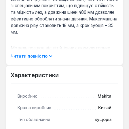
зі спеціальним покриттям, що підвищує стійкість
та міцність лез, а довжина шини 480 мм дозволяє
ефективно обробляти значні ділянки. Максимальна
довжина різу становить 18 мм, а крок зубців – 35
мм.
Модель працює від літій-іонних акумуляторних
блоків напругою 18 В (поставляється без
Читати повністю
акумулятора та зарядного пристрою), що
забезпечує мобільність та відсутність прив'язки
до електромережі. Захисний екран оберігає
Характеристики
користувача від потрапляння зрізаних гілок та
пагонів, підвищуючи безпеку під час роботи.
Ергономічний дизайн рукоятки та антивібраційна
Виробник
Makita
конструкція сприяють комфортному
використанню навіть при тривалих навантаженнях.
Країна виробник
Китай
Тип обладнання
кущоріз
Електричне гальмо двигуна:
Забезпечує