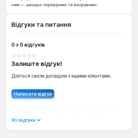
декоративних рослин. Він підходить для приватних
нам — швидко перевіримо та виправимо.
домоволодінь, дачних ділянок та невеликих
ландшафтних проектів, де потрібна точність,
Відгуки та питання
мобільність та зручність у використанні.
0 з 0 відгуків
Середня оцінка 0 з 5 зірок
Залиште відгук!
Діліться своїм досвідом з іншими клієнтами.
Написати відгук
Відображати рецензії лише поточною
мовою.
Усі відгуки