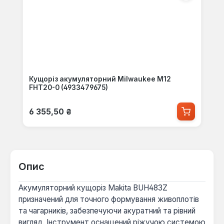
Кущоріз акумуляторний Milwaukee M12
FHT20-0 (4933479675)
Звичайна ціна:
6 355,50 ₴
Опис
Акумуляторний кущоріз Makita BUH483Z
призначений для точного формування живоплотів
та чагарників, забезпечуючи акуратний та рівний
вигляд. Інструмент оснащений ріжучою системою