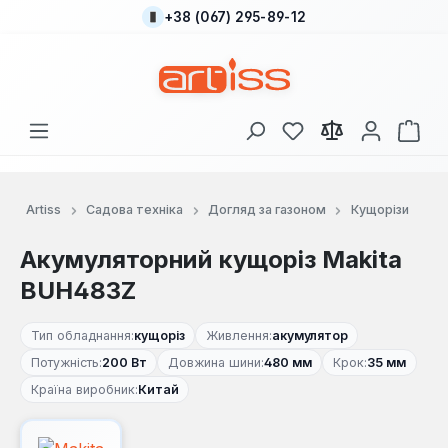
+38 (067) 295-89-12
Перейти до основного вмісту
У вас є 0 у списку
Кош
Artiss
Садова техніка
Догляд за газоном
Кущорізи
Акумуляторний кущоріз Makita
BUH483Z
Тип обладнання:
кущоріз
Живлення:
акумулятор
Потужність:
200 Вт
Довжина шини:
480 мм
Крок:
35 мм
Країна виробник:
Китай