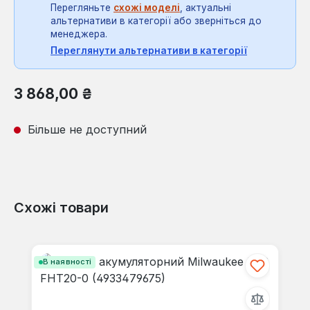
Перегляньте
схожі моделі
, актуальні
альтернативи в категорії або зверніться до
менеджера.
Переглянути альтернативи в категорії
Звичайна ціна:
3 868,00 ₴
Більше не доступний
Схожі товари
Пропустити галерею продуктів
В наявності