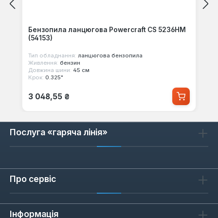
Бензопила ланцюгова Powercraft CS 5236HM
(54153)
Тип обладнання:
ланцюгова бензопила
Живлення:
бензин
Довжина шини:
45 см
Крок:
0.325"
Звичайна ціна:
3 048,55 ₴
Послуга «гаряча лінія»
Про сервіс
Інформація