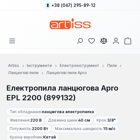
+38 (067) 295-89-12
Перейти до основного вмісту
У вас є 0 у списку
Кош
Artiss
Інструменти
Електроінструмент
Пили
Ланцюгові пили
Ланцюгові пили Apro
Електропила ланцюгова Apro
EPL 2200 (899132)
Тип обладнання:
ланцюгова електропилка
Живлення:
220 В
Довжина шини:
40 см
Крок:
3/8"
Потужність:
2200 Вт
Максимальна швидкість:
15 м/с
Країна виробник:
Китай