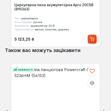
Циркулярна пила акумуляторна Apro 20CSB
(895363)
Тип:
циркулярна
Конструкція:
ручна
Живлення:
акумулятор 20 В
Призначення:
метал, пластик, дерево
Звичайна ціна:
5 123,25 ₴
Також вас можуть зацікавити
Пропустити галерею продуктів
В наявності