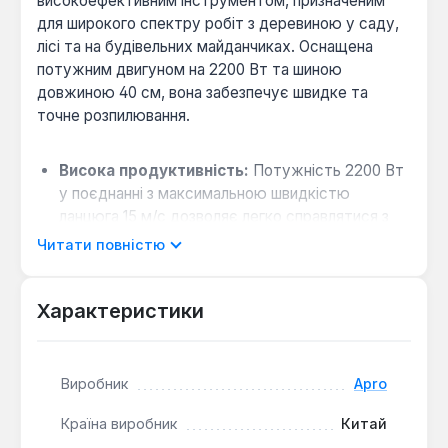
високоефективним інструментом, призначеним
для широкого спектру робіт з деревиною у саду,
лісі та на будівельних майданчиках. Оснащена
потужним двигуном на 2200 Вт та шиною
довжиною 40 см, вона забезпечує швидке та
точне розпилювання.
Висока продуктивність:
Потужність 2200 Вт
у поєднанні з максимальною швидкістю
ланцюга 15 м/с дозволяє легко справлятися з
розпилюванням колод, обрізкою гілок та іншими
Читати повністю
завданнями, забезпечуючи ефективність
роботи.
Характеристики
Безпека експлуатації:
Інструмент оснащений
ланцюгом з гвинтовим гальмом, що спрацьовує
за 0.12 секунди, забезпечуючи миттєву зупинку
ланцюга у разі небезпеки. Це значно підвищує
Виробник
Apro
безпеку оператора під час роботи.
Країна виробник
Китай
Комфорт та ергономіка:
Зручна рукоятка та