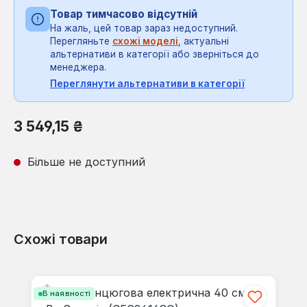
Товар тимчасово відсутній
На жаль, цей товар зараз недоступний.
Перегляньте
схожі моделі
, актуальні
альтернативи в категорії або зверніться до
менеджера.
Переглянути альтернативи в категорії
Звичайна ціна:
3 549,15 ₴
Більше не доступний
Схожі товари
Пропустити галерею продуктів
В наявності