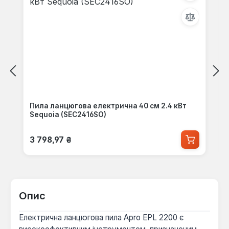
Пила ланцюгова електрична 40 см 2.4 кВт
Sequoia (SEC2416SO)
Звичайна ціна:
3 798,97 ₴
Опис
Електрична ланцюгова пила Apro EPL 2200 є