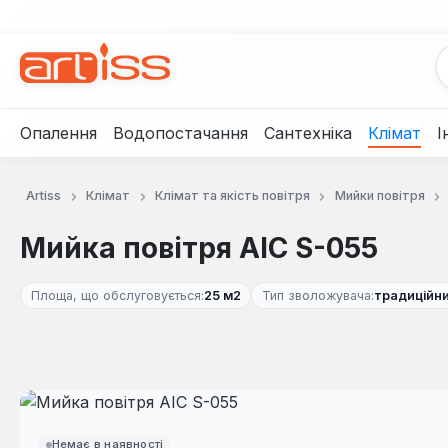
рейти до основного вмісту
Перейти до пошуку
Перейти до основної навігації
Опалення
Водопостачання
Сантехніка
Клімат
І
Artiss
Клімат
Клімат та якість повітря
Мийки повітря
Мийка повітря AIC S-055
Площа, що обслуговується:
25 м2
Тип зволожувача:
традиційн
Пропустити галерею зображень
Немає в наявності