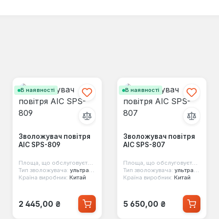
В наявності
В наявності
Зволожувач повітря
Зволожувач повітря
AIC SPS-809
AIC SPS-807
0 м²
Площа, що обслуговується:
30 м²
Площа, що обслуговується:
30 м
Тип зволожувача:
ультразвуковий
Тип зволожувача:
ультразвуковий
Країна виробник:
Китай
Країна виробник:
Китай
Звичайна ціна:
Звичайна ціна:
2 445,00 ₴
5 650,00 ₴