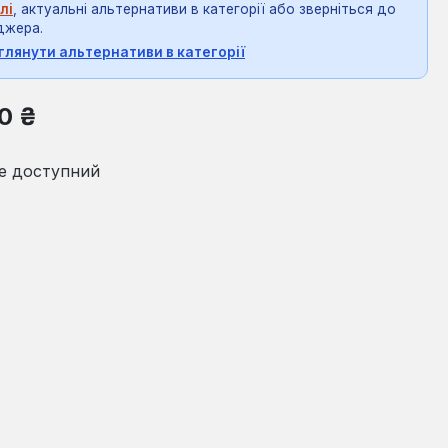
лі
, актуальні альтернативи в категорії або зверніться до
джера.
глянути альтернативи в категорії
на:
0 ₴
е доступний