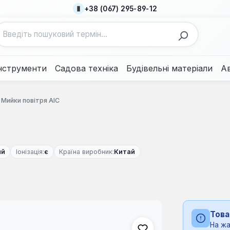
+38 (067) 295-89-12
нструменти
Садова техніка
Будівельні матеріали
А
Мийки повітря AIC
ий
Іонізація:
є
Країна виробник:
Китай
Това
На жа