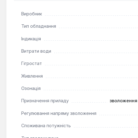
Вона споживає всього 28 Вт електроенергії та забезп
Виробник
Тип обладнання
Індикація
Витрати води
Гігростат
Живлення
Озонація
Призначення приладу
зволоження 
Регулювання напряму зволоження
Споживана потужність