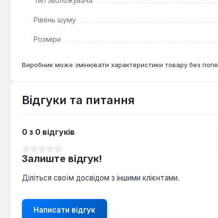
Тип зволожувача
Рівень шуму
Розміри
Виробник може змінювати характеристики товару без попе
Відгуки та питання
0 з 0 відгуків
Середня оцінка 0 з 5 зірок
Залиште відгук!
Діліться своїм досвідом з іншими клієнтами.
Написати відгук