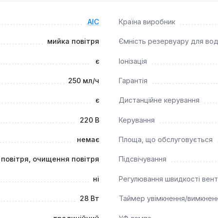
ечує витрату води 250 мл/год, створюючи комфортний та здо
AIC
Країна виробник
мийка повітря
Ємність резервуару для во
є
Іонізація
250 мл/ч
Гарантія
є
Дистанційне керування
220 В
Керування
немає
Площа, що обслуговується
повітря, очищення повітря
Підсвічування
ні
Регулювання швидкості вент
28 Вт
Таймер увімкнення/вимкнен