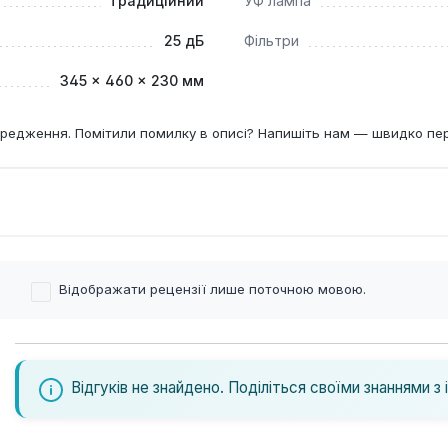
традиційний
УФ лампа
25 дБ
Фільтри
345 × 460 × 230 мм
редження. Помітили помилку в описі? Напишіть нам — швидко пе
Відображати рецензії лише поточною мовою.
Відгуків не знайдено. Поділіться своїми знаннями з 