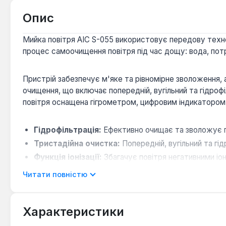
Опис
Мийка повітря AIC S-055 використовує передову техно
процес самоочищення повітря під час дощу: вода, потр
Пристрій забезпечує м'яке та рівномірне зволоження, а
очищення, що включає попередній, вугільний та гідроф
повітря оснащена гігрометром, цифровим індикатором р
Гідрофільтрація:
Ефективно очищає та зволожує по
Тристадійна очистка:
Попередній, вугільний та гі
Функція іонізації:
Збагачує повітря негативними і
Автоматичний режим «Турбота про здоров'я»:
Читати повністю
Нічний режим:
Забезпечує тиху роботу з низьким р
Інтелектуальне керування:
Вбудований гігрометр,
Характеристики
З площею обслуговування до 25 м² та резервуаром для 