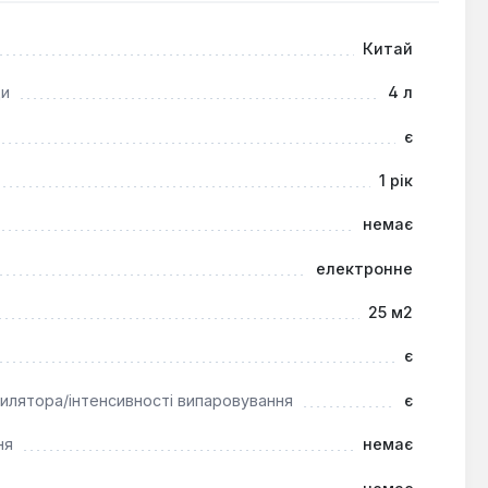
ровий мікроклімат у приміщенні.
Китай
ди
4 л
є
1 рік
немає
електронне
25 м2
є
илятора/інтенсивності випаровування
є
ня
немає