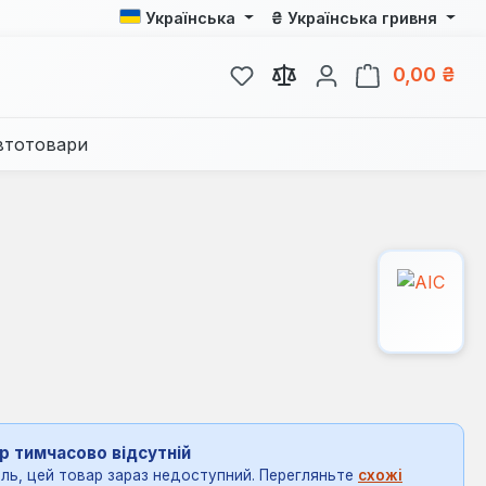
₴
Українська
Українська гривня
У вас є 0 у списку бажань
Кош
0,00 ₴
втотовари
р тимчасово відсутній
ль, цей товар зараз недоступний. Перегляньте
схожі