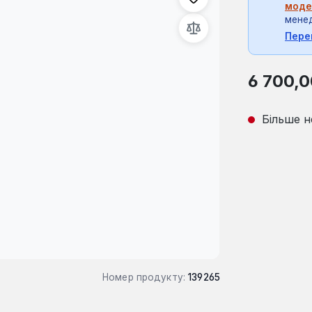
моде
мене
Пере
Звичайна ці
6 700,0
Більше н
Номер продукту:
139265