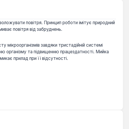
зволожувати повітря. Принцип роботи імітує природний
иває повітря від забруднень.
ту мікроорганізмів завдяки тристадійній системі
нню організму та підвищенню працездатності. Мийка
икає прилад при її відсутності.
я.
рішенням для житлових кімнат, спалень та офісів.