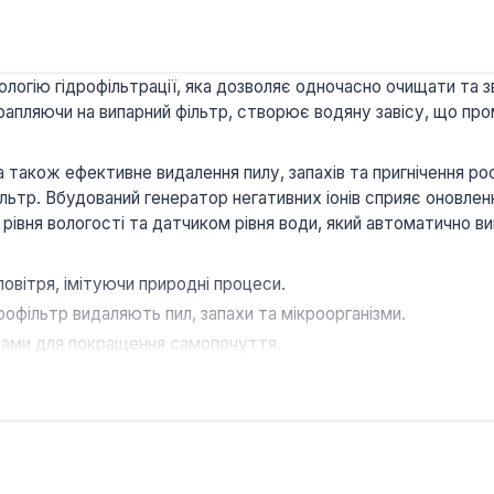
логію гідрофільтрації, яка дозволяє одночасно очищати та 
апляючи на випарний фільтр, створює водяну завісу, що пром
 також ефективне видалення пилу, запахів та пригнічення рос
ільтр. Вбудований генератор негативних іонів сприяє оновле
івня вологості та датчиком рівня води, який автоматично вим
вітря, імітуючи природні процеси.
дрофільтр видаляють пил, запахи та мікроорганізми.
онами для покращення самопочуття.
Підтримує оптимальний рівень вологості без перезволоженн
івнем шуму (25 дБ) під час відпочинку.
 датчик рівня води та цифровий індикатор вологості.
води об'ємом 4.0 л, мийка повітря AIC S-055 є оптимальним 