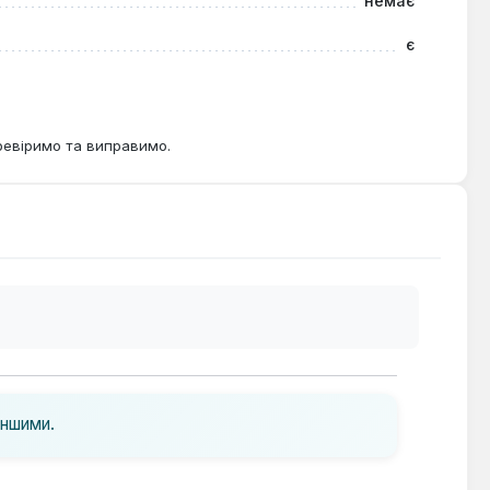
немає
є
ревіримо та виправимо.
іншими.