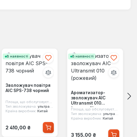
В наявності
В наявності
Зволожувач повітря
AIC SPS-738 чорний
Ароматизатор-
зволожувач AIC
²
Площа, що обслуговується:
20 м2
Ultransmit 010
Тип зволожувача:
ультразвуковий
(рожевий)
Площа, що обслуговується:
2 м²
Країна виробник:
Китай
Тип зволожувача:
ультразвуковий
Країна виробник:
Китай
Звичайна ціна:
2 410,00 ₴
Звичайна ціна:
3 155,00 ₴