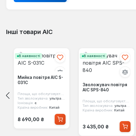
Інші товари AIC
Пропустити галерею продуктів
В наявності
В наявності
Мийка повітря AIC S-
031C
Зволожувач повітря
AIC SPS-840
Площа, що обслуговується:
25 м2
Тип зволожувача:
ультразвуковий
Площа, що обслуговується:
3
Іонізація:
є
Тип зволожувача:
ультразвуковий
Країна виробник:
Китай
Країна виробник:
Китай
Звичайна ціна:
8 690,00 ₴
Звичайна ціна:
3 435,00 ₴