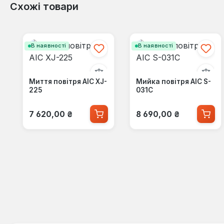
Схожі товари
Пропустити галерею продуктів
В наявності
В наявності
Миття повітря AIC XJ-
Мийка повітря AIC S-
225
031C
Звичайна ціна:
Звичайна ціна:
7 620,00 ₴
8 690,00 ₴