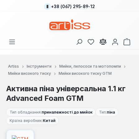
+38 (067) 295-89-12
Перейти до основного вмісту
У вас є 0 у списку
Кош
Artiss
Інструменти
Мийки, пилососи та мотопомпи
Мийки високого тиску
Мийки високого тиску GTM
Активна піна універсальна 1.1 кг
Advanced Foam GTM
Тип обладнання:
приналежності до мийок
Тип:
піна
Країна виробник:
Китай