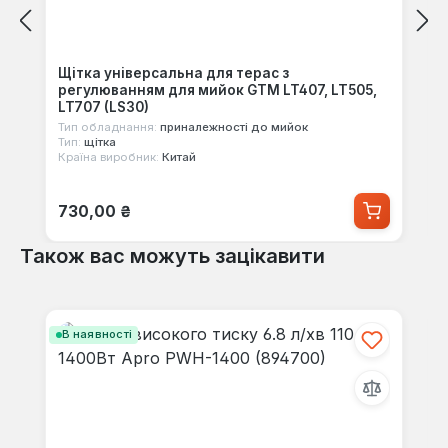
Щітка універсальна для терас з
регулюванням для мийок GTM LT407, LT505,
LT707 (LS30)
Тип обладнання:
приналежності до мийок
Тип:
щітка
Країна виробник:
Китай
Звичайна ціна:
730,00 ₴
Також вас можуть зацікавити
Пропустити галерею продуктів
В наявності