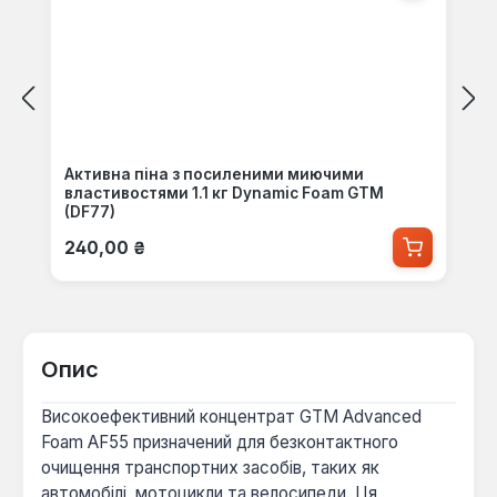
Активна піна з посиленими миючими
властивостями 1.1 кг Dynamic Foam GTM
(DF77)
Звичайна ціна:
240,00 ₴
Опис
Високоефективний концентрат GTM Advanced
Foam AF55 призначений для безконтактного
очищення транспортних засобів, таких як
автомобілі, мотоцикли та велосипеди. Ця