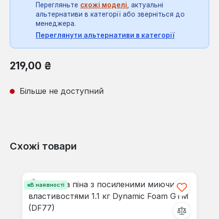
Перегляньте
схожі моделі
, актуальні
альтернативи в категорії або зверніться до
менеджера.
Переглянути альтернативи в категорії
Звичайна ціна:
219,00 ₴
Більше не доступний
Схожі товари
Пропустити галерею продуктів
В наявності