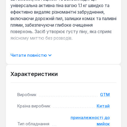
універсальна активна піна вагою 1.1 кг швидко та
ефективно видаляє різноманітні забруднення,
включаючи дорожній пил, залишки комах та паливні
плями, забезпечуючи глибоке очищення
поверхонь. Засіб утворює густу піну, яка сприяє
якісному миттю без розводів.
Формула піни є безпечною для всіх типів зовнішніх
Читати повністю
поверхонь, включаючи лакофарбові покриття,
пластмасові елементи, гумові ущільнювачі та
металеві деталі. Для оптимального використання
Характеристики
концентрат розводять водою: у пропорції 1:6 – 1:9
для піноутворювачів або 1:60 – 1:90 для
генераторів піни низького тиску. Після нанесення
Виробник
GTM
піну залишають на кілька хвилин для розчинення
забруднень, а потім змивають водою під високим
Країна виробник
Китай
тиском (не менше 5-6 бар) з відстані 15-20 см.
приналежності до
Тип обладнання
мийок