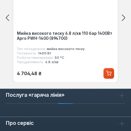
Мийка високого тиску 6.8 л/хв 110 бар 1400Вт
Apro PWH-1400 (894700)
Тип обладнання:
мийка високого тиску
Потужність:
1400 Вт
Робоча температура:
50 °C
Продуктивність:
6.8 л/хв
Звичайна ціна:
4 704,48 ₴
Послуга «гаряча лінія»
Про сервіс