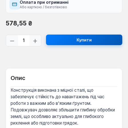
Оплата при отриманні
Або карткою / безготівково
Звичайна ціна:
578,55 ₴
Кількість товару: Введіть потрібну кі
Купити
Опис
Конструкція виконана з міцної сталі, що
забезпечує стійкість до навантажень під час
роботи з важким або в'язким ґрунтом.
Подовжувач дозволяє збільшити глибину обробки
землі, що особливо актуально для глибокого
рихлення або підготовки грядок.