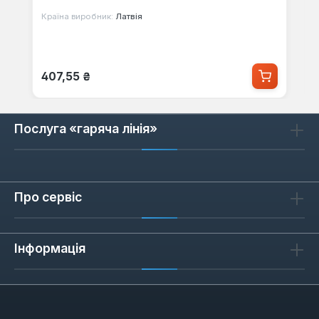
Країна виробник:
Латвія
Звичайна ціна:
407,55 ₴
Послуга «гаряча лінія»
Про сервіс
Інформація