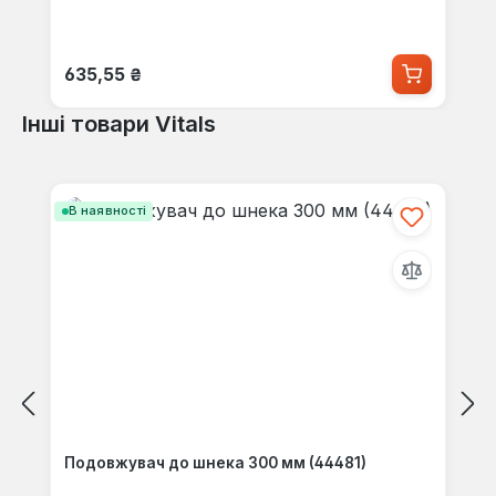
Звичайна ціна:
635,55 ₴
Інші товари Vitals
Пропустити галерею продуктів
В наявності
Подовжувач до шнека 300 мм (44481)