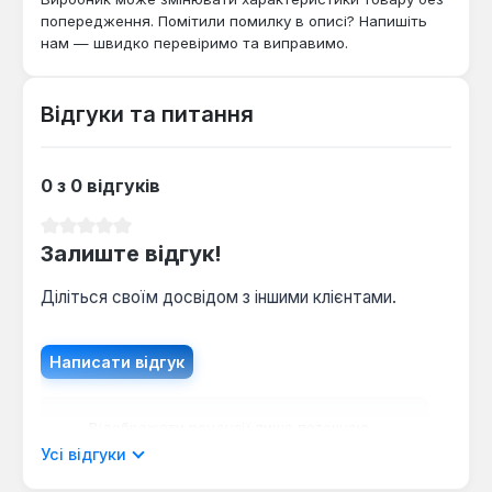
заміни основного обладнання.
попередження. Помітили помилку в описі? Напишіть
нам — швидко перевіримо та виправимо.
Відгуки та питання
0 з 0 відгуків
Середня оцінка 0 з 5 зірок
Залиште відгук!
Діліться своїм досвідом з іншими клієнтами.
Написати відгук
Відображати рецензії лише поточною
мовою.
Усі відгуки