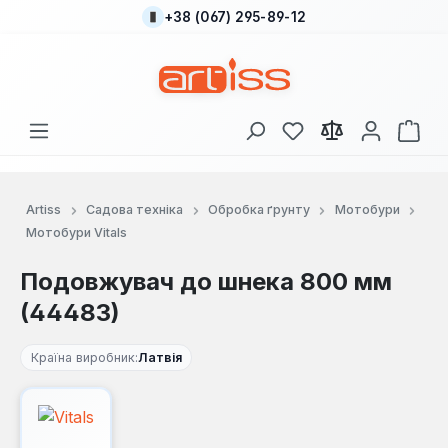
+38 (067) 295-89-12
Перейти до основного вмісту
У вас є 0 у списку
Кош
Artiss
Садова техніка
Обробка ґрунту
Мотобури
Мотобури Vitals
Подовжувач до шнека 800 мм
(44483)
Країна виробник:
Латвія