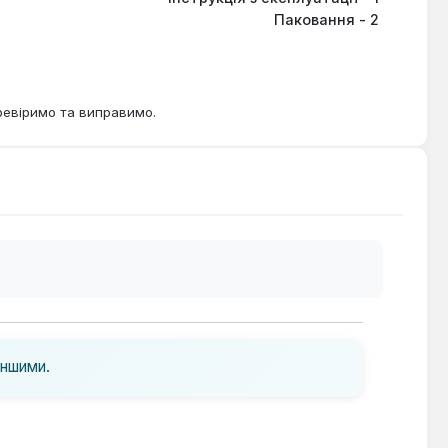
Паковання - 2
ревіримо та виправимо.
іншими.