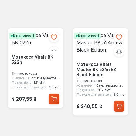
В наявності
В наявності
Мотокоса Vitals BK
522n
Мотокоса Vitals
Master BK 524n ES
Тип:
мотокоса
Black Edition
Живлення:
бензин/мастило
Тип:
мотокоса
Потужність:
1.5 кВт
Живлення:
бензин/мастило
Потужність двигуна:
2.0 к.с
Потужність:
1.5 кВт
Потужність двигуна:
2.0 к.с
Звичайна ціна:
4 207,55 ₴
Звичайна ціна:
6 240,55 ₴