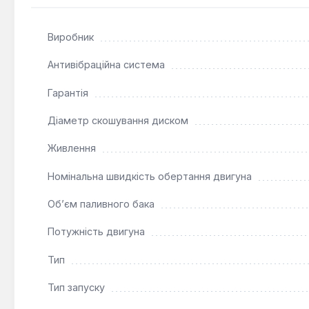
жорсткої рослинності завдяки можливості використанн
користувачів, які шукають потужний та надійний інстр
Виробник
Антивібраційна система
Гарантія
Діаметр скошування диском
Живлення
Номінальна швидкість обертання двигуна
Об’єм паливного бака
Потужність двигуна
Тип
Тип запуску