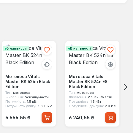
В наявності
В наявності
Мотокоса Vitals
Мотокоса Vitals
Master BK 524n Black
Master BK 524n ES
Edition
Black Edition
Тип:
мотокоса
Тип:
мотокоса
Живлення:
бензин/мастило
Живлення:
бензин/мастило
Потужність:
1.5 кВт
Потужність:
1.5 кВт
Потужність двигуна:
2.0 к.с
Потужність двигуна:
2.0 к.с
Звичайна ціна:
Звичайна ціна:
5 556,55 ₴
6 240,55 ₴