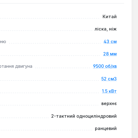
ошування 25.5 см). Ця модель призначена для
Китай
ліска, ніж
нню
43 см
28 мм
ртання двигуна
9500 об/хв
52 см3
1.5 кВт
верхнє
2-тактний одноциліндровий
ранцевий