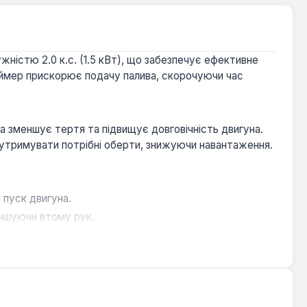
істю 2.0 к.с. (1.5 кВт), що забезпечує ефективне
раймер прискорює подачу палива, скорочуючи час
а зменшує тертя та підвищує довговічність двигуна.
 утримувати потрібні оберти, знижуючи навантаження.
 пуск двигуна.
еншуючи втому рук.
ть тривалому терміну служби двигуна та інструмента.
ощують заміну ріжучого інструмента та ремонт.
ими зонами. Вона підходить для скошування трави та