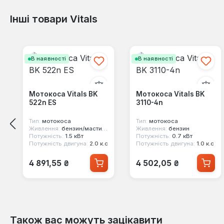
Інші товари Vitals
Пропустити галерею продуктів
В наявності
В наявності
Мотокоса Vitals BK
Мотокоса Vitals BK
522n ES
3110-4n
Тип:
мотокоса
Тип:
мотокоса
Живлення:
бензин/мастило
Живлення:
бензин
Потужність:
1.5 кВт
Потужність:
0.7 кВт
Потужність двигуна:
2.0 к.с
Потужність двигуна:
1.0 к.с
Звичайна ціна:
Звичайна ціна:
4 891,55 ₴
4 502,05 ₴
Також вас можуть зацікавити