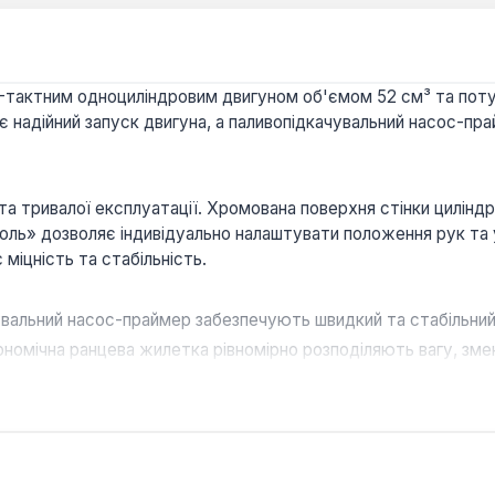
тактним одноциліндровим двигуном об'ємом 52 см³ та потужн
ує надійний запуск двигуна, а паливопідкачувальний насос-п
а тривалої експлуатації. Хромована поверхня стінки циліндр
троль» дозволяє індивідуально налаштувати положення рук та
міцність та стабільність.
вальний насос-праймер забезпечують швидкий та стабільний
ргономічна ранцева жилетка рівномірно розподіляють вагу, зм
посилений редуктор та паперовий повітряний фільтр сприяю
ижнього редуктора та розбірний вузол муфти зчеплення спр
м для догляду за присадибними ділянками, садами та парков