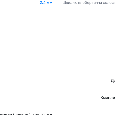
2.4 мм
Швидкість обертання холос
Ди
Компле
овання (привод/штанга), мм