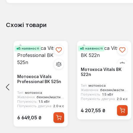
Схожі товари
Пропустити галерею продуктів
В наявності
В наявності
Мотокоса Vitals BK
522n
Мотокоса Vitals
Professional BK 525n
Тип:
мотокоса
Живлення:
бензин/мастило
Тип:
мотокоса
Потужність:
1.5 кВт
Живлення:
бензин/мастило
Потужність двигуна:
2.0 к.с
Потужність:
1.5 кВт
Потужність двигуна:
2.0 к.с
Звичайна ціна:
4 207,55 ₴
Звичайна ціна:
6 649,05 ₴