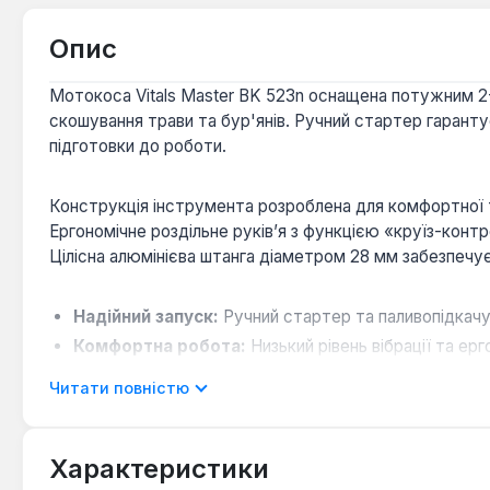
Опис
Мотокоса Vitals Master BK 523n оснащена потужним 2-
скошування трави та бур'янів. Ручний стартер гарант
підготовки до роботи.
Конструкція інструмента розроблена для комфортної т
Ергономічне роздільне руків’я з функцією «круїз-кон
Цілісна алюмінієва штанга діаметром 28 мм забезпечує 
Надійний запуск:
Ручний стартер та паливопідкачу
Комфортна робота:
Низький рівень вібрації та е
Довговічність компонентів:
Хромований циліндр, 
Читати повністю
Зручність обслуговування:
Функція блокування н
Характеристики
Мотокоса Vitals Master BK 523n є ефективним рішення