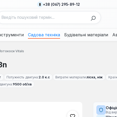
+38 (067) 295-89-12
нструменти
Садова техніка
Будівельні матеріали
А
отокоси Vitals
3n
т
Потужність двигуна:
2.0 к.с
Витратні матеріали:
ліска, ніж
Країн
двигуна:
9500 об/хв
Офіці
Від ви