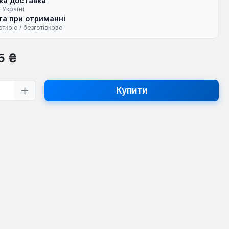
ка доставка
 Україні
а при отриманні
рткою / безготівково
на:
5 ₴
ть товару: Введіть потрібну кількість
Купити