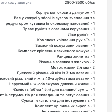
того ходу двигуна
2800-3500 об/хв
Корпус мотокоси з двигуном - 1
Вал у кожусі у зборі із вузлом зчеплення та
редуктором кутовим (в окремому пакованні) - 1
Праве руків’я з органами керування - 1
Ліве руків’я - 1
Комплект кріплення руків’їв - 1
Захисний кожух зони різання - 1
Комплект кріплення захисного кожуха - 1
Ранцева жилетка - 1
Різальна головка з жилкою - 2
Моток жилки 2,4 мм - 2
Дисковий різальний ніж із 3–ма лезами - 1
сковий різальний ніж із 40–а зубчатими лезами - 1
Нерухомий ніж-обмежувач довжини жилки - 1
Ємність (об’єм 1,5 л) для паливної суміші - 1
кт інструментів для складання та регулювання - 1
Сумка текстильна для інструментів - 1
Комплект кріпильних виробів - 1
Інструкція з експлуатації - 1