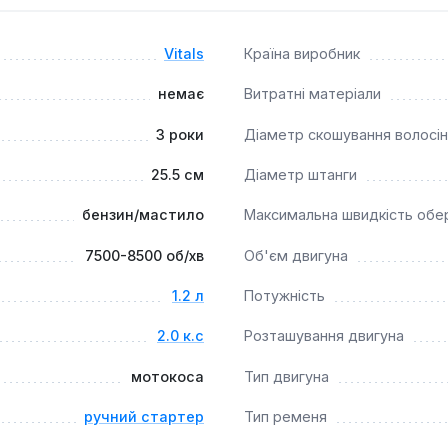
я волосіні (діаметр скошування 43 см) та диска (діаметр ск
умент для інтенсивного використання.
Vitals
Країна виробник
немає
Витратні матеріали
3 роки
Діаметр скошування волосі
25.5 см
Діаметр штанги
бензин/мастило
Максимальна швидкість обе
7500-8500 об/хв
Об'єм двигуна
1.2 л
Потужність
2.0 к.с
Розташування двигуна
мотокоса
Тип двигуна
ручний стартер
Тип ременя