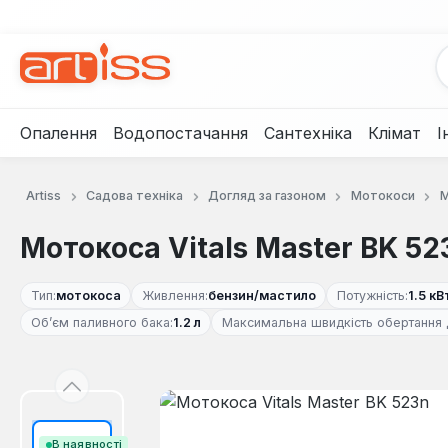
рейти до основного вмісту
Перейти до пошуку
Перейти до основної навігації
Опалення
Водопостачання
Сантехніка
Клімат
І
Artiss
Садова техніка
Догляд за газоном
Мотокоси
М
Мотокоса Vitals Master BK 52
Тип:
мотокоса
Живлення:
бензин/мастило
Потужність:
1.5 кВ
Об’єм паливного бака:
1.2 л
Максимальна швидкість обертання 
Пропустити галерею зображень
В наявності