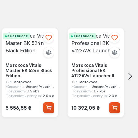
В наявності
В наявності
Мотокоса Vitals
Мотокоса Vitals
Master BK 524n Black
Professional BK
Edition
4123AVs Launcher II
Тип:
мотокоса
Тип:
мотокоса
Живлення:
бензин/мастило
Живлення:
бензин/мастило
Потужність:
1.5 кВт
Потужність:
1.7 кВт
Потужність двигуна:
2.0 к.с
Потужність двигуна:
2.3 к.с.
Звичайна ціна:
Звичайна ціна:
5 556,55 ₴
10 392,05 ₴