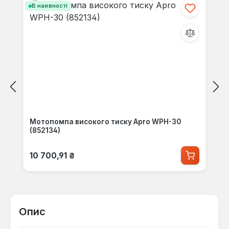
В наявності
Мотопомпа високого тиску Apro WPH-30
(852134)
Звичайна ціна:
10 700,91 ₴
Опис