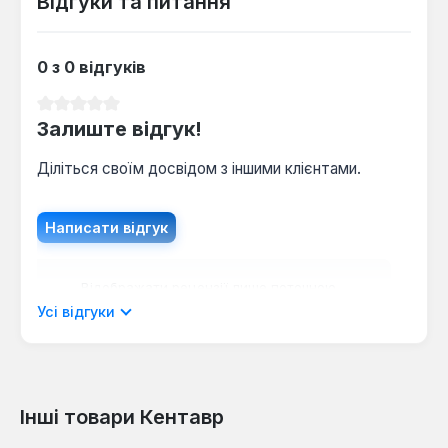
Відгуки та питання
умовах.
0 з 0 відгуків
Середня оцінка 0 з 5 зірок
Залиште відгук!
Діліться своїм досвідом з іншими клієнтами.
Написати відгук
Відображати рецензії лише поточною
мовою.
Усі відгуки
Інші товари Кентавр
Відгуків не знайдено. Поділіться
своїми знаннями з іншими.