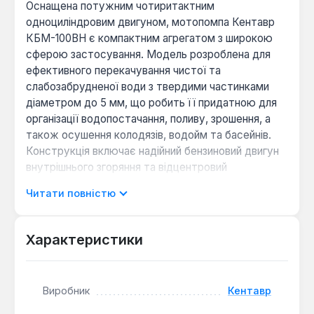
Оснащена потужним чотиритактним
одноциліндровим двигуном, мотопомпа Кентавр
КБМ-100ВН є компактним агрегатом з широкою
сферою застосування. Модель розроблена для
ефективного перекачування чистої та
слабозабрудненої води з твердими частинками
діаметром до 5 мм, що робить її придатною для
організації водопостачання, поливу, зрошення, а
також осушення колодязів, водойм та басейнів.
Конструкція включає надійний бензиновий двигун
внутрішнього згоряння та відцентровий
самовсмоктувальний водяний насос з алюмінієвим
Читати повністю
корпусом, що забезпечує довговічність та
стабільну роботу.
Характеристики
Виробник приділив увагу комфорту експлуатації,
досягнувши зниженого рівня шуму та вібрації. Для
зручності обслуговування картер двигуна має дві
Виробник
Кентавр
горловини для заливки масла, два отвори для зливу