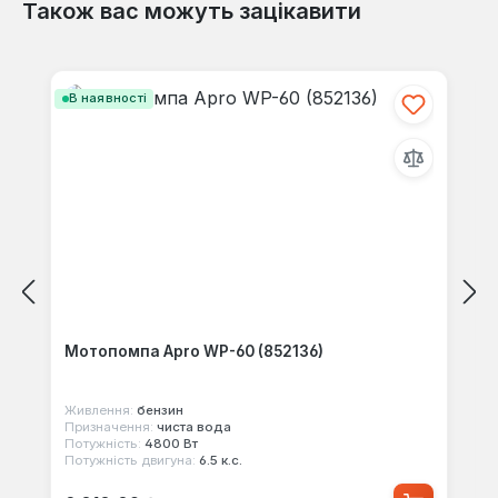
Також вас можуть зацікавити
Пропустити галерею продуктів
В наявності
Мотопомпа Apro WP-60 (852136)
Живлення:
бензин
Призначення:
чиста вода
Потужність:
4800 Вт
Потужність двигуна:
6.5 к.с.
Звичайна ціна: