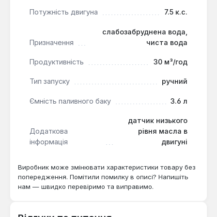
ефективно поглинають вібрації, підвищуючи
Потужність двигуна
7.5 к.с.
комфорт оператора.
Багатоканальне перекачування:
Можливість
слабозабруднена вода,
Призначення
чиста вода
перекачування води одночасно по трьох
магістралях збільшує гнучкість використання.
Продуктивність
30 м³/год
Захист двигуна:
Датчик низького рівня масла
в двигуні запобігає його пошкодженню,
Тип запуску
ручний
автоматично вимикаючи агрегат.
Ємність паливного баку
3.6 л
Мотопомпа Кентавр КБМ-100ВН з об'ємом
датчик низького
двигуна 212 см³ та потужністю 7.5 к.с. є
Додаткова
рівня масла в
оптимальним рішенням для фермерських
інформація
двигуні
господарств, будівельних майданчиків,
комунальних служб та приватних
Виробник може змінювати характеристики товару без
домогосподарств, де потрібне надійне та
попередження. Помітили помилку в описі? Напишіть
ефективне перекачування води. Її конструкція з
нам — швидко перевіримо та виправимо.
повітряним фільтром подвійного очищення та
низьким споживанням палива забезпечує
економічну та тривалу експлуатацію в різних