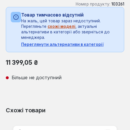
Номер продукту:
103261
Товар тимчасово відсутній
На жаль, цей товар зараз недоступний.
Перегляньте
схожі моделі
, актуальні
альтернативи в категорії або зверніться до
менеджера.
Переглянути альтернативи в категорії
Звичайна ціна:
11 399,05 ₴
Більше не доступний
Схожі товари
Пропустити галерею продуктів