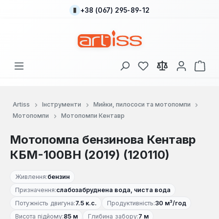
+38 (067) 295-89-12
Перейти до основного вмісту
У вас є 0 у списку
Кош
Artiss
Інструменти
Мийки, пилососи та мотопомпи
Мотопомпи
Мотопомпи Кентавр
Мотопомпа бензинова Кентавр
КБМ-100ВН (2019) (120110)
Живлення:
бензин
Призначення:
слабозабруднена вода, чиста вода
Потужність двигуна:
7.5 к.с.
Продуктивність:
30 м³/год
Висота підйому:
85 м
Глибина забору:
7 м