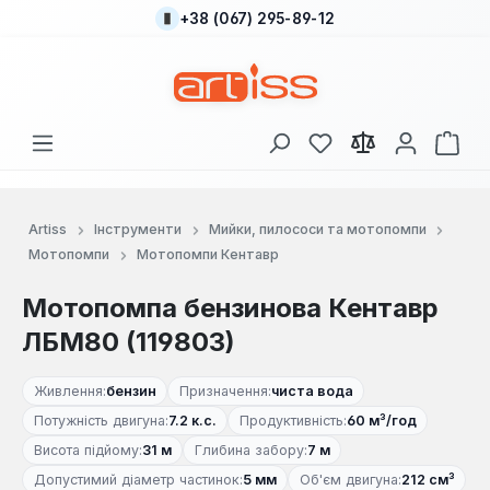
+38 (067) 295-89-12
Перейти до основного вмісту
У вас є 0 у списку
Кош
Artiss
Інструменти
Мийки, пилососи та мотопомпи
Мотопомпи
Мотопомпи Кентавр
Мотопомпа бензинова Кентавр
ЛБМ80 (119803)
Живлення:
бензин
Призначення:
чиста вода
Потужність двигуна:
7.2 к.с.
Продуктивність:
60 м³/год
Висота підйому:
31 м
Глибина забору:
7 м
Допустимий діаметр частинок:
5 мм
Об'єм двигуна:
212 см³