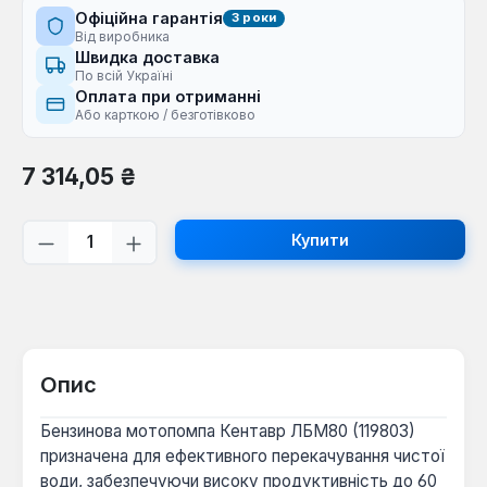
Офіційна гарантія
3 роки
Від виробника
Швидка доставка
По всій Україні
Оплата при отриманні
Або карткою / безготівково
Звичайна ціна:
7 314,05 ₴
Кількість товару: Введіть потрібну кі
Купити
Опис
Бензинова мотопомпа Кентавр ЛБМ80 (119803)
призначена для ефективного перекачування чистої
води, забезпечуючи високу продуктивність до 60