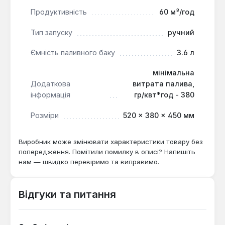
стабільність пристрою.
Продуктивність
60 м³/год
Мотопомпа Кентавр ЛБМ80 є надійним рішенням
Тип запуску
ручний
для широкого спектру завдань, включаючи
Ємність паливного баку
3.6 л
зрошення сільськогосподарських угідь,
відкачування води з котлованів, басейнів або
мінімальна
затоплених приміщень. Її висока продуктивність та
Додаткова
витрата палива,
міцна конструкція роблять її придатною для
інформація
гр/квт*год - 380
використання на дачних ділянках, у фермерських
господарствах та на будівельних об'єктах.
Розміри
520 × 380 × 450 мм
Виробник може змінювати характеристики товару без
попередження. Помітили помилку в описі? Напишіть
нам — швидко перевіримо та виправимо.
Відгуки та питання