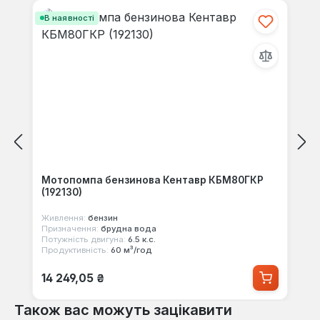
В наявності
Мотопомпа бензинова Кентавр КБМ80ГКР
(192130)
Живлення:
бензин
Призначення:
брудна вода
Потужність двигуна:
6.5 к.с.
Продуктивність:
60 м³/год
Звичайна ціна:
14 249,05 ₴
Також вас можуть зацікавити