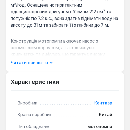
м³/год. Оснащена чотиритактним
одноциліндровим двигуном об'ємом 212 см³ та
потужністю 7.2 к.с., вона здатна піднімати воду на
висоту до 31 м та забирати її з глибини до 7 м.
Конструкція мотопомпи включає насос з
алюмінієвим корпусом, а також чавунні
крильчатки та дифузор, що гарантує високу
міцність та довговічність компонентів. Ефективна
Читати повністю
система повітряного охолодження запобігає
перегріванню двигуна під час тривалої роботи.
Діаметр вхідного та вихідного патрубків
Характеристики
становить 80 мм (3 дюйми), що забезпечує
швидке перекачування значних обсягів рідини.
Виробник
Кентавр
Захист двигуна:
Наявність датчика низького
Країна виробник
Китай
рівня масла автоматично вимикає двигун при
недостатньому рівні мастила, запобігаючи його
Тип обладнання
мотопомпа