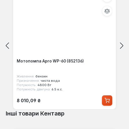
Мотопомпа Apro WP-60 (852136)
Живлення:
бензин
Призначення:
чиста вода
Потужність:
4800 Вт
Потужність двигуна:
6.5 к.с.
Звичайна ціна:
8 010,09 ₴
Інші товари Кентавр
Пропустити галерею продуктів