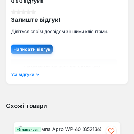
0 з 0 відгуків
Середня оцінка 0 з 5 зірок
Залиште відгук!
Діліться своїм досвідом з іншими клієнтами.
Написати відгук
Відображати рецензії лише поточною
мовою.
Усі відгуки
Схожі товари
Відгуків не знайдено. Поділіться
своїми знаннями з іншими.
Пропустити галерею продуктів
В наявності